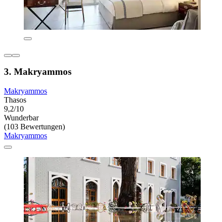
3. Makryammos
Makryammos
Thasos
9,2/10
Wunderbar
(103 Bewertungen)
Makryammos