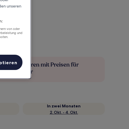
rden unseren
n:
chern von oder
rbeleistung und
boten.
ptieren
Mehr sparen mit Preisen für
Mitglieder
In zwei Monaten
2. Okt. - 4. Okt.