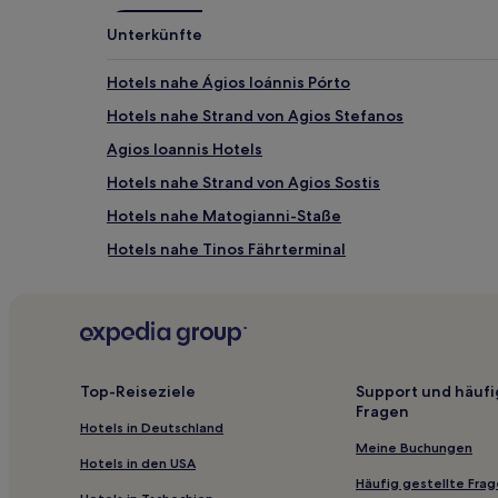
Volkskundemuseum von Mykonos
Rarity Galerie
Unterkünfte
Alter Hafen von Mykonos: Anreise
Hotels nahe Ágios Ioánnis Pórto
Flüge nach Mykonos-Stadt
Hotels nahe Strand von Agios Stefanos
Flughafen Mykonos Intl. (JMK), 1,7 km vom Zentrum
Agios Ioannis Hotels
Flughafen Syros (JSY), 34,2 km vom Zentrum von My
Flughafen Naxos (JNX), 40,7 km vom Zentrum von M
Hotels nahe Strand von Agios Sostis
Hotels nahe Matogianni-Staße
Hotels nahe Tinos Fährterminal
Hotels nahe Museumshaus Lena
Tinos Hotels
Hotels nahe Kápari
Ferienwohnungen in Südliche Ägäis
Top-Reiseziele
Support und häufi
Fragen
Gasthäuser in Südliche Ägäis
Hotels in Deutschland
Ferienwohnungen in Strand Piperi
Meine Buchungen
Hotels in den USA
Gasthäuser in Naoussa
Häufig gestellte Fra