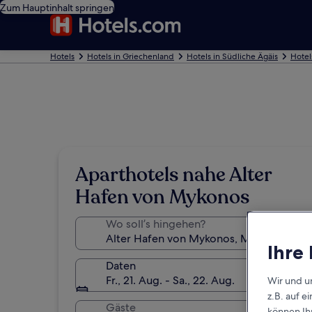
Zum Hauptinhalt springen
Hotels
Hotels in Griechenland
Hotels in Südliche Ägäis
Hotel
Aparthotels nahe Alter
Hafen von Mykonos
Wo soll’s hingehen?
Ihre
Daten
Fr., 21. Aug. - Sa., 22. Aug.
Wir und u
z.B. auf 
Gäste
können Ihr