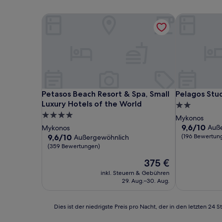
Petasos Beach Resort & Spa, Small Luxury Hotels 
Pelagos Stud
Petasos Beach Resort & Spa, Small Luxury Hotels 
Pelagos Stud
Petasos Beach Resort & Spa, Small
Pelagos Stu
Luxury Hotels of the World
2.0-
4.0-
Sterne-
Mykonos
Sterne-
Unterkunft
9.6
9,6/10
Auß
Mykonos
von
Unterkunft
9.6
9,6/10
(196 Bewertun
Außergewöhnlich
10,
von
(359 Bewertungen)
Außergewöhn
10,
Der
375 €
(196
Außergewöhnlich,
Preis
Bewertunge
(359
inkl. Steuern & Gebühren
beträgt
Bewertungen)
29. Aug.–30. Aug.
375 €
Dies
Dies ist der niedrigste Preis pro Nacht, der in den letzten 
ist