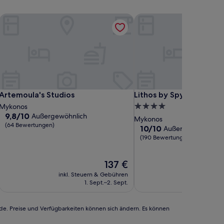
Artemoula's Studios
Lithos by Spyros & Flora
Artemoula's Studios
Lithos by Spyros & Flora
Artemoula's Studios
Lithos by Spyros & Flora
4.0-
Mykonos
9.8
9,8/10
Außergewöhnlich
Sterne-
Mykonos
von
(64 Bewertungen)
Unterkunft
10.0
10/10
Außergewöhnlich
10,
von
(190 Bewertungen)
Außergewöhnlich,
10,
(64
Außergewöhnlich,
Bewertungen)
Der
137 €
(190
Preis
Bewertungen)
inkl. Steuern & Gebühren
beträgt
1. Sept.–2. Sept.
137 €
rde. Preise und Verfügbarkeiten können sich ändern. Es können