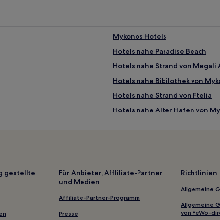
Mykonos Hotels
Hotels nahe Paradise Beach
 von Mykonos-Stadt entfernt
Hotels nahe Strand von Megali
konos-Stadt entfernt
ykonos-Stadt entfernt
Hotels nahe Bibilothek von My
Hotels nahe Strand von Ftelia
Hotels nahe Alter Hafen von M
Hotels nahe Agía Ánna Kalafáti
Hotels nahe Ágios Charálampos
Paranga Hotels
Aparthotels in Südliche Ägäis
g gestellte
Für Anbieter, Affliliate-Partner
Richtlinien
und Medien
Gasthäuser in Strand Piperi
Allgemeine 
Ferienwohnungen in Naoussa
Affiliate-Partner-Programm
Allgemeine 
Aparthotels in Tinos
von FeWo-dir
gen
Presse