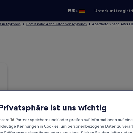
•
EUR
Unterkunft registr
s in Mykonos
Hotels nahe Alter Hafen von Mykonos
Aparthotels nahe Alter 
 Privatsphäre ist uns wichtig
nsere
16
Partner speichern und/ oder greifen auf Informationen auf ein
eindeutige Kennungen in Cookies, um personenbezogene Daten zu verarb
e Präferenzen akzeptieren oder verwalten. Klicken Sie dazu bitte unten