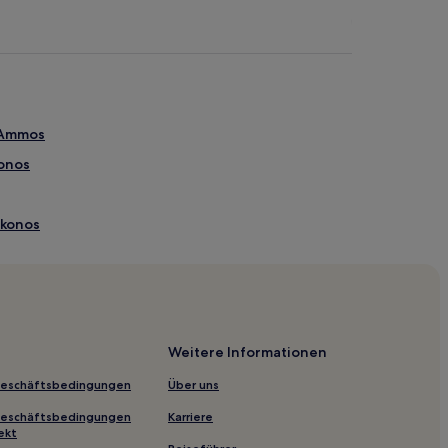
 Ammos
konos
ykonos
s
Weitere Informationen
Geschäftsbedingungen
Über uns
Geschäftsbedingungen
Karriere
ekt