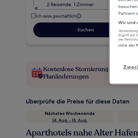
2 Reisende, 1 Zimmer
besuchen S
Partnern s
Ich reise geschäftlich
Wir und 
Suchen
Verwendung g
Zugriff auf 
der Perform
Liste der 
Zwec
Kostenlose Stornierung bei
Planänderungen
Überprüfe die Preise für diese Daten
Nächstes Wochenende
14. Aug. - 16. Aug.
Aparthotels nahe Alter Hafe