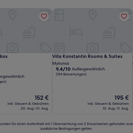
of the World
ios
Villa Konstantin Rooms & Suites
of the World
ios
Villa Konstantin Rooms & Suites
dios
Villa Konstantin Rooms & Suites
Mykonos
9.4
9,4/10
Außergewöhnlich
von
(159 Bewertungen)
ergewöhnlich
10,
gen)
Außergewöhnlich,
(159
lich,
Bewertungen)
Der
Der
152 €
195 €
Preis
Preis
n)
inkl. Steuern & Gebühren
inkl. Steuern & Gebühren
beträgt
beträgt
20. Aug.–21. Aug.
10. Aug.–11. Aug.
152 €
195 €
24 Stunden für einen Aufenthalt mit 1 Übernachtung von 2 Erwachsenen gefunden wu
zusätzliche Bedingungen gelten.