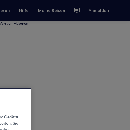
ieren
Hilfe
Meine Reisen
Anmelden
Hafen von Mykonos
em Gerät zu,
eiten. Sie
 oder