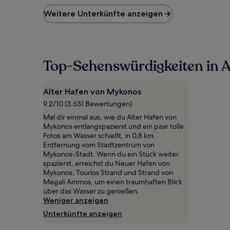
der
niedrigste
Weitere Unterkünfte anzeigen
Preis
pro
Nacht,
der
in
Top-Sehenswürdigkeiten in 
den
letzten
24 Stunden
Alter Hafen von Mykonos
für
9.2/10 (3.631 Bewertungen)
einen
Aufenthalt
Mal dir einmal aus, wie du Alter Hafen von
mit
Mykonos entlangspazierst und ein paar tolle
1 Übernachtung
Fotos am Wasser schießt, in 0,8 km
von
Entfernung vom Stadtzentrum von
2 Erwachsenen
Mykonos-Stadt. Wenn du ein Stück weiter
gefunden
spazierst, erreichst du Neuer Hafen von
wurde.
Mykonos, Tourlos Strand und Strand von
Preise
Megali Ammos, um einen traumhaften Blick
und
über das Wasser zu genießen.
Verfügbarkeiten
Weniger anzeigen
können
Unterkünfte anzeigen
sich
ändern.