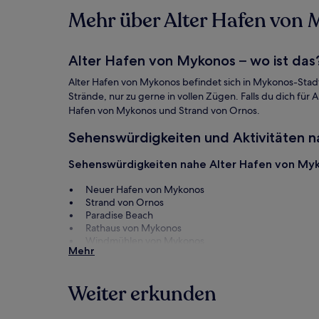
Es
Mehr über Alter Hafen von 
können
zusätzliche
Bedingungen
gelten.
Alter Hafen von Mykonos – wo ist das
Alter Hafen von Mykonos befindet sich in Mykonos-Sta
Strände, nur zu gerne in vollen Zügen. Falls du dich fü
Hafen von Mykonos und Strand von Ornos.
Sehenswürdigkeiten und Aktivitäten 
Sehenswürdigkeiten nahe Alter Hafen von My
Neuer Hafen von Mykonos
Strand von Ornos
Paradise Beach
Rathaus von Mykonos
Windmühlen von Mykonos
Mehr
Aktivitäten nahe Alter Hafen von Mykonos
Matogianni-Staße
Weiter erkunden
Ägäisches Schifffahrtsmuseum
Archäologisches Museum von Mykonos