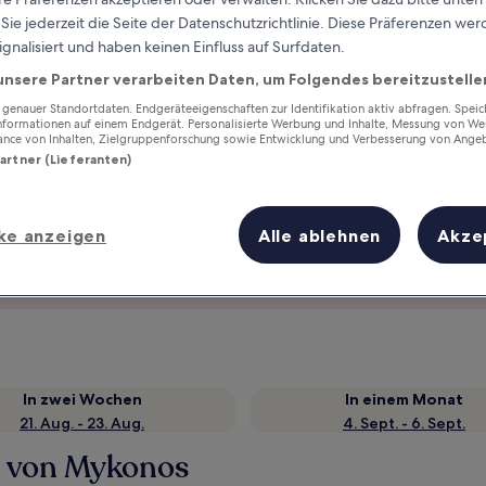
ie jederzeit die Seite der Datenschutzrichtlinie. Diese Präferenzen we
ignalisiert und haben keinen Einfluss auf Surfdaten.
unsere Partner verarbeiten Daten, um Folgendes bereitzustelle
enauer Standortdaten. Endgeräteeigenschaften zur Identifikation aktiv abfragen. Spei
Informationen auf einem Endgerät. Personalisierte Werbung und Inhalte, Messung von We
ance von Inhalten, Zielgruppenforschung sowie Entwicklung und Verbesserung von Ange
Partner (Lieferanten)
ke anzeigen
Alle ablehnen
Akze
Verdiene Prämien für jede
wahrgenommene Übernachtung
In zwei Wochen
In einem Monat
21. Aug. - 23. Aug.
4. Sept. - 6. Sept.
n von Mykonos