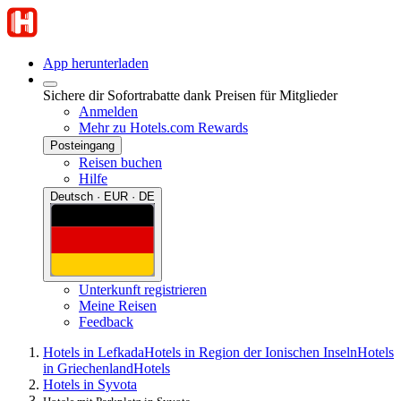
App herunterladen
Sichere dir Sofortrabatte dank Preisen für Mitglieder
Anmelden
Mehr zu Hotels.com Rewards
Posteingang
Reisen buchen
Hilfe
Deutsch · EUR · DE
Unterkunft registrieren
Meine Reisen
Feedback
Hotels in Lefkada
Hotels in Region der Ionischen Inseln
Hotels
in Griechenland
Hotels
Hotels in Syvota