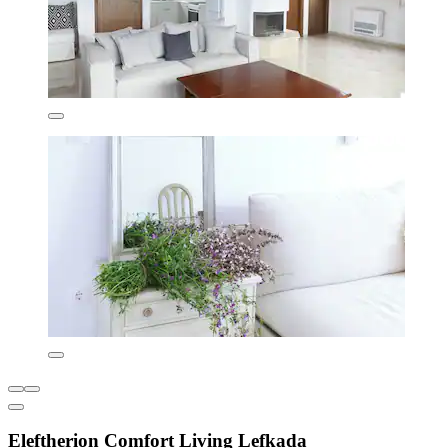
Eleftherion Comfort Living Lefkada