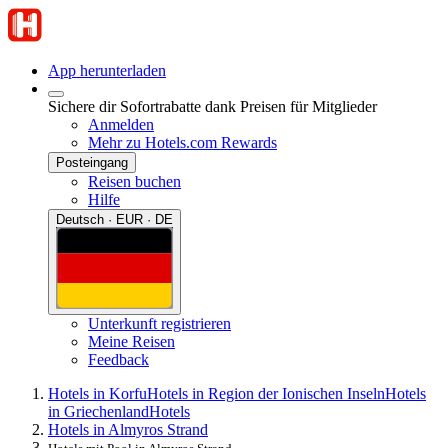
App herunterladen
Sichere dir Sofortrabatte dank Preisen für Mitglieder
Anmelden
Mehr zu Hotels.com Rewards
Posteingang
Reisen buchen
Hilfe
Deutsch · EUR · DE
Unterkunft registrieren
Meine Reisen
Feedback
Hotels in Korfu
Hotels in Region der Ionischen Inseln
Hotels
in Griechenland
Hotels
Hotels in Almyros Strand