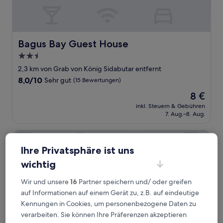
Bagus Bay Guest House
Bagus Bay Guest House
2.5-
Sterne-
2,3 km von Grab von König Sidabutar entfernt
Unterkunft
8.0
8,0/10
Sehr gut
(15 Bewertungen)
von
Der
8 €
10,
Preis
Sehr
inkl. Steuern & Gebühren
beträgt
7. Aug.–8. Aug.
gut,
8 €
(15
Bewertungen)
Pandu Lakeside Hotel Tuktuk
Ihre Privatsphäre ist uns
wichtig
Wir und unsere
16
Partner speichern und/ oder greifen
auf Informationen auf einem Gerät zu, z.B. auf eindeutige
Kennungen in Cookies, um personenbezogene Daten zu
verarbeiten. Sie können Ihre Präferenzen akzeptieren