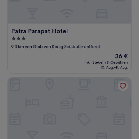
Patra Parapat Hotel
Patra Parapat Hotel
3.0-
Sterne-
9,3 km von Grab von König Sidabutar entfernt
Unterkunft
Der
36 €
Preis
inkl. Steuern & Gebühren
beträgt
10. Aug.–11. Aug.
36 €
TOBA RETREAT MANSION AND VILLAS