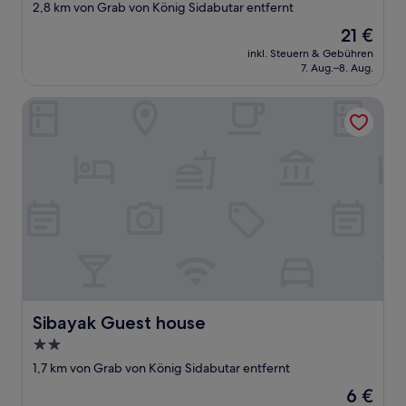
Sterne-
2,8 km von Grab von König Sidabutar entfernt
Unterkunft
Der
21 €
Preis
inkl. Steuern & Gebühren
beträgt
7. Aug.–8. Aug.
21 €
Sibayak Guest house
Sibayak Guest house
Sibayak Guest house
2.0-
Sterne-
1,7 km von Grab von König Sidabutar entfernt
Unterkunft
Der
6 €