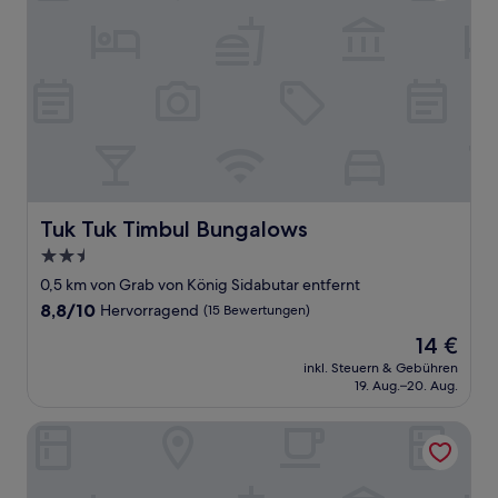
Tuk Tuk Timbul Bungalows
Tuk Tuk Timbul Bungalows
2.5-
Sterne-
0,5 km von Grab von König Sidabutar entfernt
Unterkunft
8.8
8,8/10
Hervorragend
(15 Bewertungen)
von
Der
14 €
10,
Preis
Hervorragend,
inkl. Steuern & Gebühren
beträgt
19. Aug.–20. Aug.
(15
14 €
Bewertungen)
Bobocabin Patra Parapat