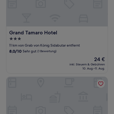
Grand Tamaro Hotel
Grand Tamaro Hotel
3.0-
Sterne-
11 km von Grab von König Sidabutar entfernt
Unterkunft
8.0
8,0/10
Sehr gut
(1 Bewertung)
von
Der
24 €
10,
Preis
Sehr
inkl. Steuern & Gebühren
beträgt
10. Aug.–11. Aug.
gut,
24 €
(1
Bewertung)
Pandu Lakeside Hotel Parapat - Toba Lake