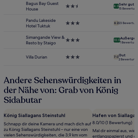
Unterkunft
wurde.
Bagus Bay Guest
Sehr gut
2.5-
8.0
Preise
House
15 Bewertun
Sterne-
und
Unterkunft
Verfügbarkeiten
Pandu Lakeside
3.0-
können
6.2
23 Bewertun
Hotel Tuktuk
Sterne-
sich
Unterkunft
ändern.
Simangande View &
Außergew
3.0-
Es
10.0
Resto by Staigo
1 Bewertung
Sterne-
können
Unterkunft
zusätzliche
Gut
Bedingungen
Villa Durian
3.0-
7.0
2 Bewertung
gelten.
Sterne-
Unterkunft
Andere Sehenswürdigkeiten in
der Nähe von: Grab von König
Sidabutar
König Siallagans Steinstuhl
Hafen von Siallaga
8.0/10 (1 Bewertung)
Schnapp dir deine Kamera und mach dich auf
zu König Siallagans Steinstuhl – nur eine von
Mal dir einmal aus, wie
vielen Sehenswürdigkeiten, die 3,9 km vom
entlangspazierst und ei