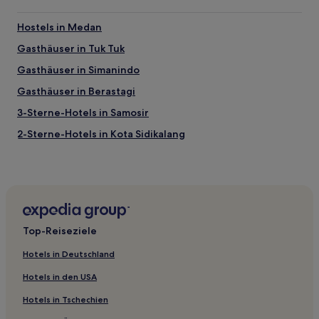
Hostels in Medan
Gasthäuser in Tuk Tuk
Gasthäuser in Simanindo
Gasthäuser in Berastagi
3-Sterne-Hotels in Samosir
2-Sterne-Hotels in Kota Sidikalang
2-Sterne-Hotels in Kisaran Timur
4-Sterne-Hotels in Medan
Hotels mit Pool in Berastagi
Günstige in Berastagi
Top-Reiseziele
Günstige in Pematang Siantar
Hotels in Deutschland
Hotels mit Pool in Samosir
Hotels in den USA
Günstige in Samosir
Hotels in Tschechien
Hotels mit Parkplatz in Samosir