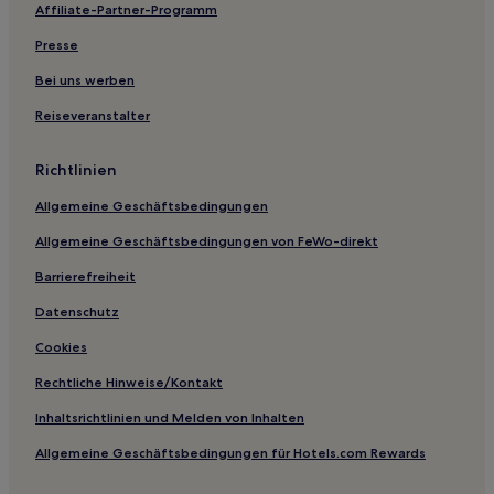
Affiliate-Partner-Programm
Toba Samosir: Hotels
Perbaugan Hotels
Presse
Medan Hotels
Bei uns werben
Karo: Hotels
Reiseveranstalter
Siantar Hotels
Richtlinien
Hotels nahe Grand City Hall
Allgemeine Geschäftsbedingungen
Bukit Lawang Hotels
Allgemeine Geschäftsbedingungen von FeWo-direkt
Barrierefreiheit
Datenschutz
Cookies
Rechtliche Hinweise/Kontakt
Inhaltsrichtlinien und Melden von Inhalten
Allgemeine Geschäftsbedingungen für Hotels.com Rewards