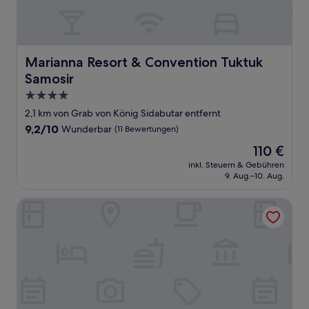
Marianna Resort & Convention Tuktuk Samosir
Marianna Resort & Convention Tuktuk
Samosir
4.0-
Sterne-
2,1 km von Grab von König Sidabutar entfernt
Unterkunft
9.2
9,2/10
Wunderbar
(11 Bewertungen)
von
Der
110 €
10,
Preis
Wunderbar,
inkl. Steuern & Gebühren
beträgt
9. Aug.–10. Aug.
(11
110 €
Bewertungen)
Bagus Bay Guest House