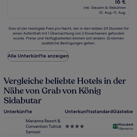
Der
16 €
Preis
inkl. Steuern & Gebühren
beträgt
10. Aug.–11. Aug.
16 €
Dies
Dies ist der niedrigste Preis pro Nacht, der in den letzten 24 Stunden für
einen Aufenthalt mit 1 Übernachtung von 2 Erwachsenen gefunden
ist
wurde. Preise und Verfügbarkeiten können sich ändern. Es können
der
zusätzliche Bedingungen gelten.
niedrigste
Preis
Alle Unterkünfte anzeigen
pro
Nacht,
der
in
Vergleiche beliebte Hotels in der
den
letzten
Nähe von Grab von König
24 Stunden
für
Sidabutar
einen
Aufenthalt
mit
Unterkünfte
Unterkunftsstandard
Gästebew
1 Übernachtung
Marianna Resort &
von
Wunderba
Convention Tuktuk
4.0-
9.2
2 Erwachsenen
11 Bewertung
Samosir
Sterne-
gefunden