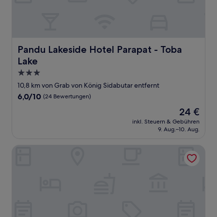
Pandu Lakeside Hotel Parapat - Toba Lake
Pandu Lakeside Hotel Parapat - Toba
Lake
3.0-
Sterne-
10,8 km von Grab von König Sidabutar entfernt
Unterkunft
6.0
6,0/10
(24 Bewertungen)
von
Der
24 €
10,
Preis
(24
inkl. Steuern & Gebühren
beträgt
9. Aug.–10. Aug.
Bewertungen)
24 €
Patra Parapat Hotel