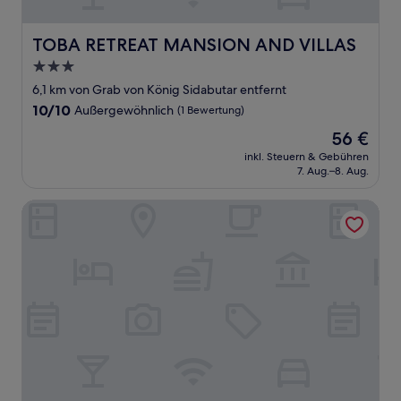
TOBA RETREAT MANSION AND VILLAS
TOBA RETREAT MANSION AND VILLAS
3.0-
Sterne-
6,1 km von Grab von König Sidabutar entfernt
Unterkunft
10.0
10/10
Außergewöhnlich
(1 Bewertung)
von
Der
56 €
10,
Preis
Außergewöhnlich,
inkl. Steuern & Gebühren
beträgt
7. Aug.–8. Aug.
(1
56 €
Bewertung)
Gondang Sivali Hotel