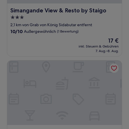
Simangande View & Resto by Staigo
Simangande View & Resto by Staigo
3.0-
Sterne-
2,1 km von Grab von König Sidabutar entfernt
Unterkunft
10.0
10/10
Außergewöhnlich
(1 Bewertung)
von
Der
17 €
10,
Preis
Außergewöhnlich,
inkl. Steuern & Gebühren
beträgt
7. Aug.–8. Aug.
(1
17 €
Bewertung)
Villa Durian