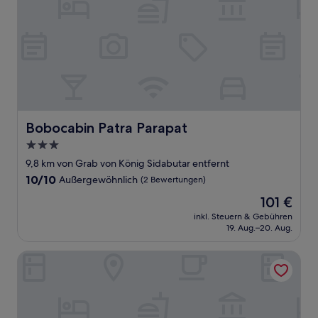
Bobocabin Patra Parapat
Bobocabin Patra Parapat
3.0-
Sterne-
9,8 km von Grab von König Sidabutar entfernt
Unterkunft
10.0
10/10
Außergewöhnlich
(2 Bewertungen)
von
Der
101 €
10,
Preis
Außergewöhnlich,
inkl. Steuern & Gebühren
beträgt
19. Aug.–20. Aug.
(2
101 €
Bewertungen)
Melissa Palace