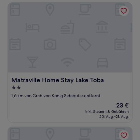
Matraville Home Stay Lake Toba
Matraville Home Stay Lake Toba
Matraville Home Stay Lake Toba
2.0-
Sterne-
1,6 km von Grab von König Sidabutar entfernt
Unterkunft
Der
23 €
Preis
inkl. Steuern & Gebühren
beträgt
20. Aug.–21. Aug.
23 €
Tuk Tuk Timbul Bungalows