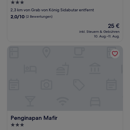
3.0-
Sterne-
2,3 km von Grab von König Sidabutar entfernt
Unterkunft
2.0
2,0/10
(2 Bewertungen)
von
Der
25 €
10,
Preis
(2
inkl. Steuern & Gebühren
beträgt
10. Aug.–11. Aug.
Bewertungen)
25 €
Penginapan Mafir
Penginapan Mafir
Penginapan Mafir
3.0-