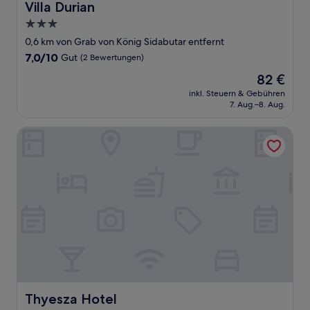
Villa Durian
Villa Durian
3.0-
Sterne-
0,6 km von Grab von König Sidabutar entfernt
Unterkunft
7.0
7,0/10
Gut
(2 Bewertungen)
von
Der
82 €
10,
Preis
Gut,
inkl. Steuern & Gebühren
beträgt
7. Aug.–8. Aug.
(2
82 €
Bewertungen)
Thyesza Hotel
Thyesza Hotel
Thyesza Hotel