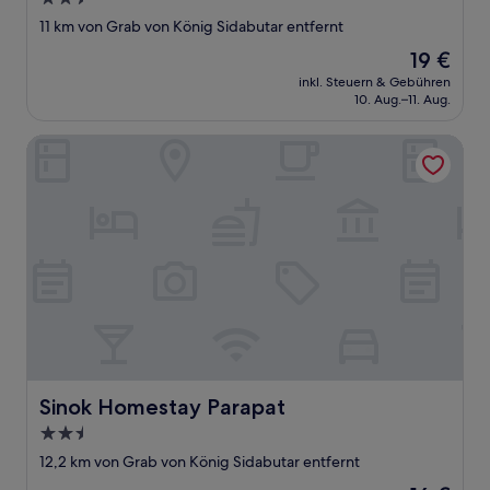
Sterne-
11 km von Grab von König Sidabutar entfernt
Unterkunft
Der
19 €
Preis
inkl. Steuern & Gebühren
beträgt
10. Aug.–11. Aug.
19 €
Sinok Homestay Parapat
Sinok Homestay Parapat
Sinok Homestay Parapat
2.5-
Sterne-
12,2 km von Grab von König Sidabutar entfernt
Unterkunft