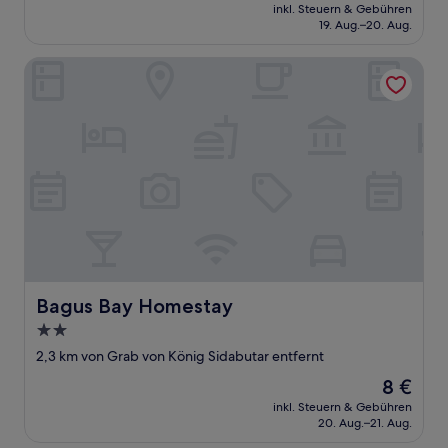
Preis
inkl. Steuern & Gebühren
beträgt
19. Aug.–20. Aug.
6 €
Bagus Bay Homestay
Bagus Bay Homestay
Bagus Bay Homestay
2.0-
Sterne-
2,3 km von Grab von König Sidabutar entfernt
Unterkunft
Der
8 €
Preis
inkl. Steuern & Gebühren
beträgt
20. Aug.–21. Aug.
8 €