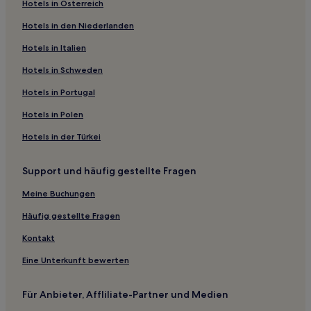
Hotels in Österreich
Günstige in Parapat
Hotels in den Niederlanden
Günstige in Nordsumatra
Hotels mit Küchenzeile in Medan
Hotels in Italien
Familien in Medan
Hotels in Schweden
Hotels mit inbegriffenem Frühstück in Medan
Hotels in Portugal
Sipirok Hotels
Hotels in Polen
Hotels nahe Museum Huta Bolon Simanindo
Hotels in der Türkei
Tanjung Balai Hotels
Support und häufig gestellte Fragen
Dairi: Hotels
Labuhanbatu: Hotels
Meine Buchungen
Regierungsbezirk Langkat: Hotels
Häufig gestellte Fragen
Nordsumatra: Hotels
Kontakt
Hotels nahe Große Moschee von Medan
Eine Unterkunft bewerten
Samosir: Hotels
Für Anbieter, Affliliate-Partner und Medien
Tiga Lingga Hotels