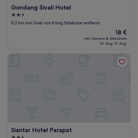
Gondang Sivali Hotel
Gondang Sivali Hotel
2.5-
Sterne-
5,2 km von Grab von König Sidabutar entfernt
Unterkunft
Der
18 €
Preis
inkl. Steuern & Gebühren
beträgt
10. Aug.–11. Aug.
18 €
Siantar Hotel Parapat
Siantar Hotel Parapat
Siantar Hotel Parapat
2.5-