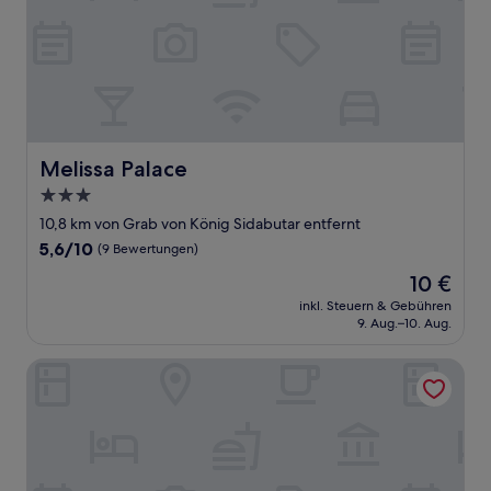
Melissa Palace
Melissa Palace
3.0-
Sterne-
10,8 km von Grab von König Sidabutar entfernt
Unterkunft
5.6
5,6/10
(9 Bewertungen)
von
Der
10 €
10,
Preis
(9
inkl. Steuern & Gebühren
beträgt
9. Aug.–10. Aug.
Bewertungen)
10 €
Grand Tamaro Hotel