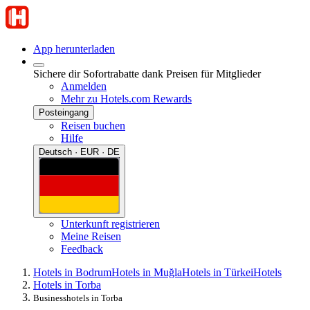
App herunterladen
Sichere dir Sofortrabatte dank Preisen für Mitglieder
Anmelden
Mehr zu Hotels.com Rewards
Posteingang
Reisen buchen
Hilfe
Deutsch · EUR · DE
Unterkunft registrieren
Meine Reisen
Feedback
Hotels in Bodrum
Hotels in Muğla
Hotels in Türkei
Hotels
Hotels in Torba
Businesshotels in Torba