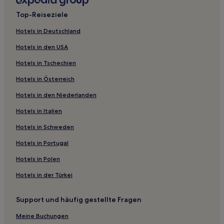
Familien in Dorval
Top-Reiseziele
Günstige nahe Jean Dore Beach
Hotels in Deutschland
Hotels mit Parkplatz in Chinatown
Hotels in den USA
Lgbtqia-Freundliche in Montreal
Hotels in Tschechien
Hotels mit inbegriffenem Frühstück in Montreal
Hotels in Österreich
Familien in Montreal
Hotels in den Niederlanden
Hotels mit Shoppingmöglichkeit in Montreal
Hotels in Italien
Ski in Montreal
Familien nahe Untergrundstadt
Hotels in Schweden
Familien in Laval
Hotels in Portugal
Luxus nahe Rue Saint-Denis
Hotels in Polen
Günstige nahe Rue Saint-Denis
Hotels in der Türkei
Günstige in Gatineau
Support und häufig gestellte Fragen
Hotels mit Pool in Trois-Rivières
Meine Buchungen
Hotels mit Parkplatz in Mercier-Hochelaga-Maisonneuve