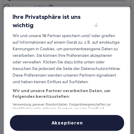
Ich reise geschäftlich
Ihre Privatsphäre ist uns
Suchen
wichtig
Wir und unsere
16
Partner speichern und/ oder greifen
auf Informationen auf einem Gerät zu, z.B. auf eindeutige
Kostenlose Stornierung bei
Kennungen in Cookies, um personenbezogene Daten zu
Planänderungen
verarbeiten. Sie können Ihre Präferenzen akzeptieren
oder verwalten. Klicken Sie dazu bitte unten oder
Verdiene Prämien für jede
besuchen Sie jederzeit die Seite der Datenschutzrichtlinie.
wahrgenommene Übernachtung
Diese Präferenzen werden unseren Partnern signalisiert
und haben keinen Einfluss auf Surfdaten.
Mehr sparen mit Preisen für Mitglieder
Wir und unsere Partner verarbeiten Daten, um
Folgendes bereitzustellen:
Verwendung genauer Standortdaten. Endgeräteeigenschaften zur
Identifikation aktiv abfragen. Speichern von oder Zugriff auf
Überprüfe die Preise für diese Daten
Informationen auf einem Endgerät. Personalisierte Werbung und
Inhalte, Messung von Werbeleistung und der Performance von Inhalten,
Zielgruppenforschung sowie Entwicklung und Verbesserung von
Akzeptieren
Heute
Morgen
Angeboten.
5. Aug. - 6. Aug.
6. Aug. - 7. Aug.
Liste der Partner (Lieferanten)