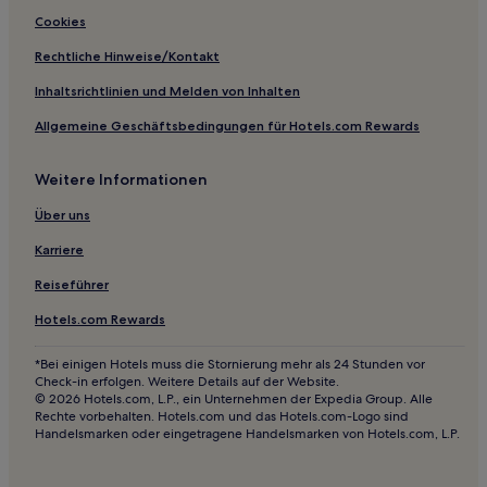
Hotels nahe Parc Regional des Chutes Monte-a-Peine-et-
Cookies
des-Dalles
Rechtliche Hinweise/Kontakt
Berthierville Hotels
Inhaltsrichtlinien und Melden von Inhalten
Doncaster Hotels
Allgemeine Geschäftsbedingungen für Hotels.com Rewards
Lachenaie: Hotels
Mercier-Hochelaga-Maisonneuve: Hotels
Weitere Informationen
Hotels nahe Parc Marc-Aurèle-Fortin
Über uns
Versant Soleil: Hotels
Karriere
Lac-En-Coeur: Hotels
Reiseführer
Sorel-Tracy Hotels
Hotels.com Rewards
Hotels nahe Montreal Botanical Garden
*Bei einigen Hotels muss die Stornierung mehr als 24 Stunden vor
Lac-Louisa: Hotels
Check-in erfolgen. Weitere Details auf der Website.
Mont-Tremblant Hotels
© 2026 Hotels.com, L.P., ein Unternehmen der Expedia Group. Alle
Rechte vorbehalten. Hotels.com und das Hotels.com-Logo sind
Regionale Grafschaftsgemeinde D'Autray: Hotels
Handelsmarken oder eingetragene Handelsmarken von Hotels.com, L.P.
Val David Hotels