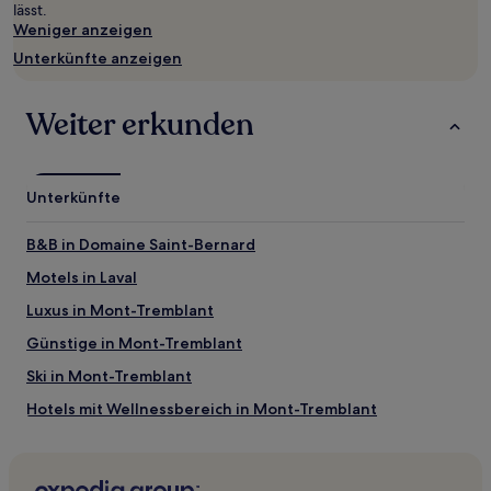
lässt.
wurde.
Weniger anzeigen
Preise
und
Unterkünfte anzeigen
Verfügbarkeiten
können
sich
Weiter erkunden
ändern.
Es
können
zusätzliche
Unterkünfte
Bedingungen
gelten.
B&B in Domaine Saint-Bernard
Motels in Laval
Luxus in Mont-Tremblant
Günstige in Mont-Tremblant
Ski in Mont-Tremblant
Hotels mit Wellnessbereich in Mont-Tremblant
Golf in Mont-Tremblant
Hotels mit inbegriffenem Frühstück in Ville-Marie