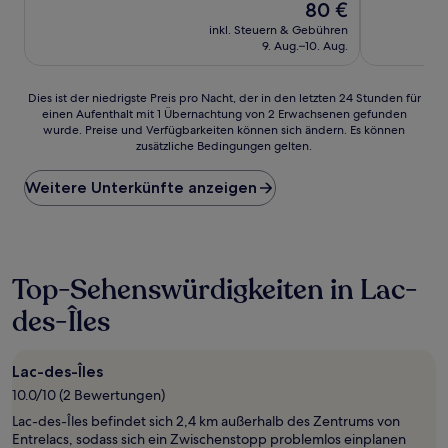
Gut,
Der
Gut,
80 €
(651
Preis
(892
inkl. Steuern & Gebühren
Bewertungen)
beträgt
Bewertunge
9. Aug.–10. Aug.
80 €
Dies
Dies ist der niedrigste Preis pro Nacht, der in den letzten 24 Stunden für
einen Aufenthalt mit 1 Übernachtung von 2 Erwachsenen gefunden
ist
wurde. Preise und Verfügbarkeiten können sich ändern. Es können
der
zusätzliche Bedingungen gelten.
niedrigste
Preis
Weitere Unterkünfte anzeigen
pro
Nacht,
der
in
den
letzten
Top-Sehenswürdigkeiten in Lac-
24 Stunden
des-Îles
für
einen
Aufenthalt
mit
Lac-des-Îles
1 Übernachtung
10.0/10 (2 Bewertungen)
von
Lac-des-Îles befindet sich 2,4 km außerhalb des Zentrums von
2 Erwachsenen
Entrelacs, sodass sich ein Zwischenstopp problemlos einplanen
gefunden