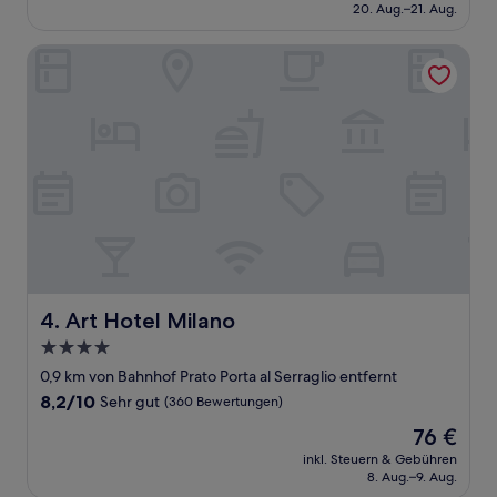
beträgt
20. Aug.–21. Aug.
gut,
75 €
(395
Bewertungen)
Art Hotel Milano
Art Hotel Milano
4. Art Hotel Milano
4.0-
Sterne-
0,9 km von Bahnhof Prato Porta al Serraglio entfernt
Unterkunft
8.2
8,2/10
Sehr gut
(360 Bewertungen)
von
Der
76 €
10,
Preis
Sehr
inkl. Steuern & Gebühren
beträgt
8. Aug.–9. Aug.
gut,
76 €