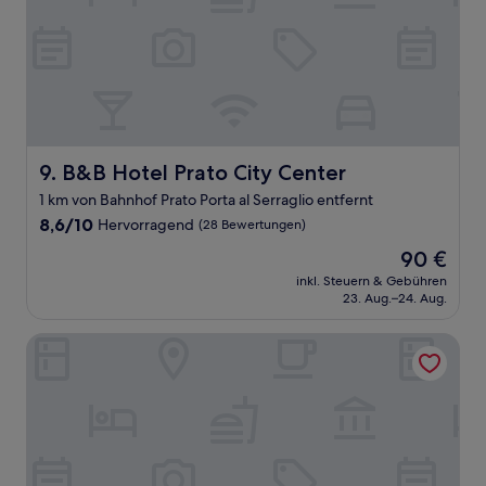
B&B Hotel Prato City Center
9. B&B Hotel Prato City Center
1 km von Bahnhof Prato Porta al Serraglio entfernt
8.6
8,6/10
Hervorragend
(28 Bewertungen)
von
Der
90 €
10,
Preis
Hervorragend,
inkl. Steuern & Gebühren
beträgt
23. Aug.–24. Aug.
(28
90 €
Bewertungen)
Appartamento Letizia