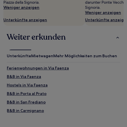
gelten.
Piazza della Signoria.
darunter Ponte Vecchio 
Weniger anzeigen
Signoria.
Weniger anzeigen
Unterkünfte anzeigen
Unterkünfte anzeige
Weiter erkunden
Unterkünfte
Mietwagen
Mehr Möglichkeiten zum Buchen
Ferienwohnungen in Via Faenza
B&B in Via Faenza
Hostels in Via Faenza
B&B in Porta al Prato
B&B in San Frediano
B&B in Carmignano
Gasthöfe in Florenz