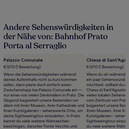
der
in
den
letzten
Andere Sehenswürdigkeiten in
24 Stunden
für
der Nähe von: Bahnhof Prato
einen
Aufenthalt
Porta al Serraglio
mit
1 Übernachtung
von
Palazzo Comunale
Chiesa di Sant'Agos
2 Erwachsenen
8.0/10 (1 Bewertung)
8.0/10 (1 Bewertung)
gefunden
wurde.
Wenn die Sehenswürdigkeiten während
Wenn du dir während d
Preise
deines Aufenthalts nicht zu kurz kommen
ein paar Sehenswürdig
und
sollen, dann plane doch einfach einen
möchtest, solltest du e
Verfügbarkeiten
Zwischenstopp bei Palazzo Comunale ein —
Chiesa di Sant'Agostino
können
nur eines von vielen Denkmälern in Prato. Die
vielen lokalen Sehensw
sich
Gegend begeistert unsere Reisenden vor
vom Zentrum von Prato
ändern.
allem mit ihren Museen, ihrer Kathedrale und
begeistert unsere Reise
Es
ihren Kunstgalerien – sehenswerte Orte, um
ihren Museen, ihrer Kat
können
deine Sightseeingtour einzuleiten. In Prato
Kunstgalerien – sehens
zusätzliche
kannst du viele weitere Wahrzeichen
Sightseeingtour einzulei
Bedingungen
besichtigen, darunter Ponte Vecchio und
du viele weitere Wahrz