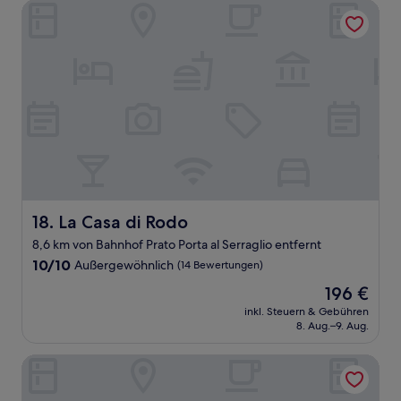
La Casa di Rodo
La Casa di Rodo
18. La Casa di Rodo
8,6 km von Bahnhof Prato Porta al Serraglio entfernt
10.0
10/10
Außergewöhnlich
(14 Bewertungen)
von
Der
196 €
10,
Preis
Außergewöhnlich,
inkl. Steuern & Gebühren
beträgt
8. Aug.–9. Aug.
(14
196 €
Bewertungen)
Hotel Datini