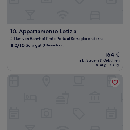
Appartamento Letizia
10. Appartamento Letizia
2,1 km von Bahnhof Prato Porta al Serraglio entfernt
8.0
8,0/10
Sehr gut
(1 Bewertung)
von
Der
164 €
10,
Preis
Sehr
inkl. Steuern & Gebühren
beträgt
8. Aug.–9. Aug.
gut,
164 €
(1
Bewertung)
Villa Rucellai