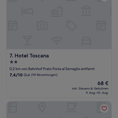
Hotel Toscana
7. Hotel Toscana
2.0-
Sterne-
0,2 km von Bahnhof Prato Porta al Serraglio entfernt
Unterkunft
7.4
7,4/10
Gut
(191 Bewertungen)
von
Der
68 €
10,
Preis
Gut,
inkl. Steuern & Gebühren
beträgt
9. Aug.–10. Aug.
(191
68 €
Bewertungen)
Hotel San Marco