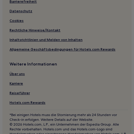
Hotels mit Weingut in Carmignano
Barrierefreiheit
Hotels mit Parkplatz in Carmignano
Datenschutz
Hotels mit Parkplatz nahe Via Faenza
Cookies
Hotels mit Pool in Pistoia
Rechtliche Hinweise/Kontakt
Familien in Campo di Marte
Inhaltsrichtlinien und Melden von Inhalten
Hotels mit Parkplatz in Barberino di Mugello
Allgemeine Geschäftsbedingungen für Hotels.com Rewards
Haustierfreundliche in Barberino di Mugello
Weitere Informationen
Hotels mit inbegriffenem Frühstück nahe Via Maggio
Hotels mit Shoppingmöglichkeit nahe Via Vincenzo
Über uns
Gioberti
Karriere
Hotels mit Parkplatz in Calenzano
Reiseführer
Hotels mit Pool in Toskana
Hotels.com Rewards
Hotels mit Thermalbad in Toskana
Luxus in Toskana
*Bei einigen Hotels muss die Stornierung mehr als 24 Stunden vor
Check-in erfolgen. Weitere Details auf der Website.
Hotels mit Weingut in Toskana
© 2026 Hotels.com, L.P., ein Unternehmen der Expedia Group. Alle
Rechte vorbehalten. Hotels.com und das Hotels.com-Logo sind
Golf in Toskana