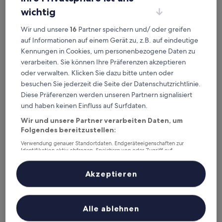
von
Der
140 €
wichtig
10,
Preis
Hervorragend,
inkl. Steuern & Gebühren
beträgt
Wir und unsere
16
Partner speichern und/ oder greifen
8. Aug.–9. Aug.
(33
140 €
Bewertungen)
auf Informationen auf einem Gerät zu, z.B. auf eindeutige
Wall Art Hotel
Kennungen in Cookies, um personenbezogene Daten zu
verarbeiten. Sie können Ihre Präferenzen akzeptieren
oder verwalten. Klicken Sie dazu bitte unten oder
besuchen Sie jederzeit die Seite der Datenschutzrichtlinie.
Diese Präferenzen werden unseren Partnern signalisiert
und haben keinen Einfluss auf Surfdaten.
Wir und unsere Partner verarbeiten Daten, um
Folgendes bereitzustellen:
Verwendung genauer Standortdaten. Endgeräteeigenschaften zur
Identifikation aktiv abfragen. Speichern von oder Zugriff auf
Informationen auf einem Endgerät. Personalisierte Werbung und
Inhalte, Messung von Werbeleistung und der Performance von Inhalten,
Wall Art Hotel
2. Wall Art Hotel
Zielgruppenforschung sowie Entwicklung und Verbesserung von
Akzeptieren
Angeboten.
4.0-
Liste der Partner (Lieferanten)
Sterne-
1,9 km von Bahnhof Prato Porta al Serraglio entfernt
Unterkunft
8.4
8,4/10
Sehr gut
(481 Bewertungen)
Alle ablehnen
von
Der
111 €