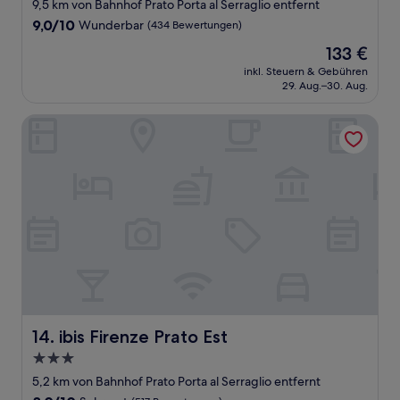
Sterne-
9,5 km von Bahnhof Prato Porta al Serraglio entfernt
Unterkunft
9.0
9,0/10
Wunderbar
(434 Bewertungen)
von
Der
133 €
10,
Preis
Wunderbar,
inkl. Steuern & Gebühren
beträgt
29. Aug.–30. Aug.
(434
133 €
Bewertungen)
ibis Firenze Prato Est
ibis Firenze Prato Est
14. ibis Firenze Prato Est
3.0-
Sterne-
5,2 km von Bahnhof Prato Porta al Serraglio entfernt
Unterkunft