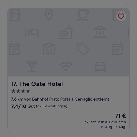
81 €
Bewertungen)
The Gate Hotel
The Gate Hotel
17. The Gate Hotel
4.0-
Sterne-
7,6 km von Bahnhof Prato Porta al Serraglio entfernt
Unterkunft
7.4
7,4/10
Gut
(571 Bewertungen)
von
Der
71 €
10,
Preis
Gut,
inkl. Steuern & Gebühren
beträgt
8. Aug.–9. Aug.
(571
71 €
Bewertungen)