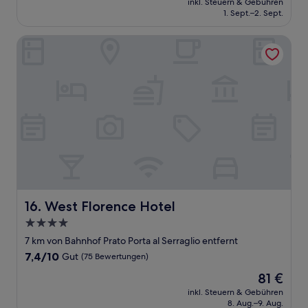
Hervorragend,
inkl. Steuern & Gebühren
beträgt
1. Sept.–2. Sept.
(43
146 €
Bewertungen)
West Florence Hotel
West Florence Hotel
16. West Florence Hotel
4.0-
Sterne-
7 km von Bahnhof Prato Porta al Serraglio entfernt
Unterkunft
7.4
7,4/10
Gut
(75 Bewertungen)
von
Der
81 €
10,
Preis
Gut,
inkl. Steuern & Gebühren
beträgt
8. Aug.–9. Aug.
(75