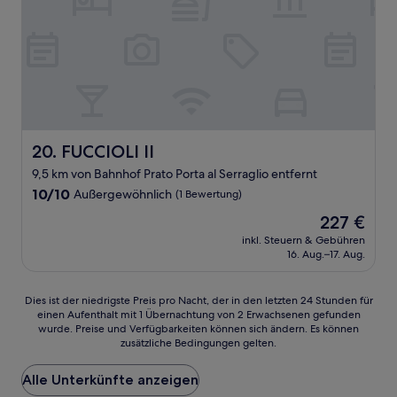
FUCCIOLI II
20. FUCCIOLI II
9,5 km von Bahnhof Prato Porta al Serraglio entfernt
10.0
10/10
Außergewöhnlich
(1 Bewertung)
von
Der
227 €
10,
Preis
Außergewöhnlich,
inkl. Steuern & Gebühren
beträgt
16. Aug.–17. Aug.
(1
227 €
Bewertung)
Dies
Dies ist der niedrigste Preis pro Nacht, der in den letzten 24 Stunden für
einen Aufenthalt mit 1 Übernachtung von 2 Erwachsenen gefunden
ist
wurde. Preise und Verfügbarkeiten können sich ändern. Es können
der
zusätzliche Bedingungen gelten.
niedrigste
Preis
Alle Unterkünfte anzeigen
pro
Nacht,