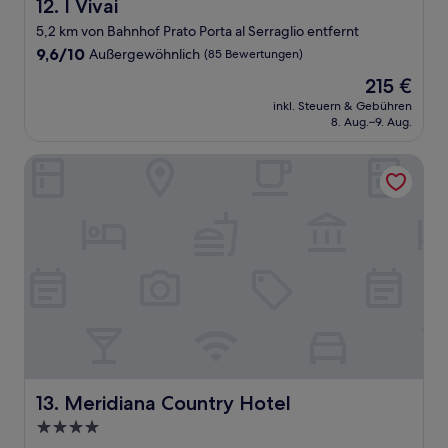
I Vivai
12. I Vivai
5,2 km von Bahnhof Prato Porta al Serraglio entfernt
9.6
9,6/10
Außergewöhnlich
(85 Bewertungen)
von
Der
215 €
10,
Preis
Außergewöhnlich,
inkl. Steuern & Gebühren
beträgt
8. Aug.–9. Aug.
(85
215 €
Bewertungen)
Meridiana Country Hotel
Meridiana Country Hotel
13. Meridiana Country Hotel
4.0-