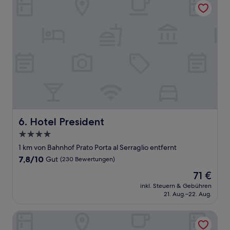
Hotel President
6. Hotel President
4.0-
Sterne-
1 km von Bahnhof Prato Porta al Serraglio entfernt
Unterkunft
7.8
7,8/10
Gut
(230 Bewertungen)
von
Der
71 €
10,
Preis
Gut,
inkl. Steuern & Gebühren
beträgt
21. Aug.–22. Aug.
(230
71 €
Bewertungen)
Hotel Toscana