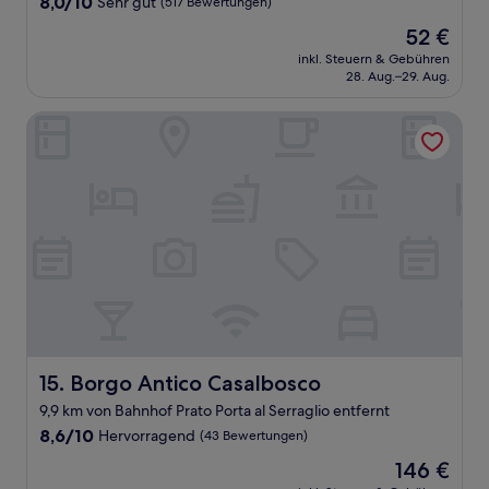
8.0
8,0/10
Sehr gut
(517 Bewertungen)
von
Der
52 €
10,
Preis
Sehr
inkl. Steuern & Gebühren
beträgt
28. Aug.–29. Aug.
gut,
52 €
(517
Bewertungen)
Borgo Antico Casalbosco
Borgo Antico Casalbosco
15. Borgo Antico Casalbosco
9,9 km von Bahnhof Prato Porta al Serraglio entfernt
8.6
8,6/10
Hervorragend
(43 Bewertungen)
von
Der
146 €
10,
Preis