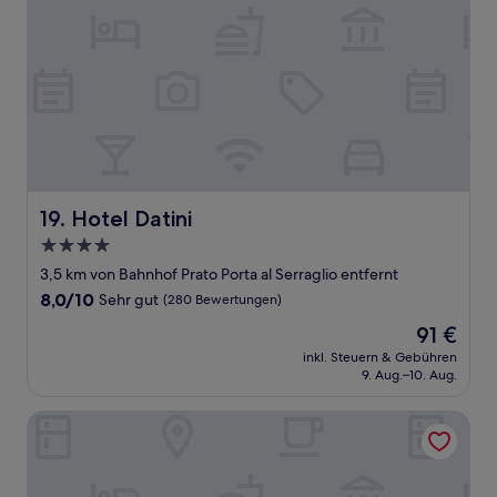
Hotel Datini
19. Hotel Datini
4.0-
Sterne-
3,5 km von Bahnhof Prato Porta al Serraglio entfernt
Unterkunft
8.0
8,0/10
Sehr gut
(280 Bewertungen)
von
Der
91 €
10,
Preis
Sehr
inkl. Steuern & Gebühren
beträgt
9. Aug.–10. Aug.
gut,
91 €
(280
Bewertungen)
FUCCIOLI II