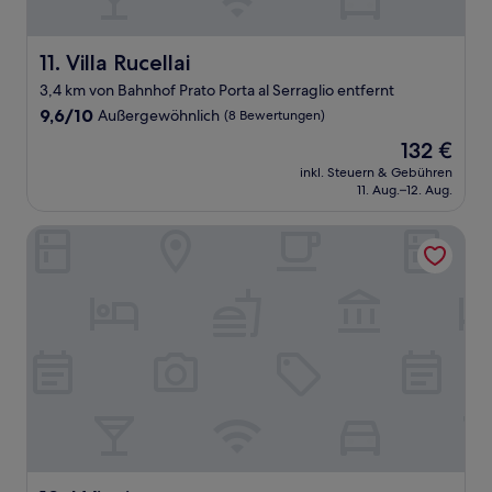
Villa Rucellai
11. Villa Rucellai
3,4 km von Bahnhof Prato Porta al Serraglio entfernt
9.6
9,6/10
Außergewöhnlich
(8 Bewertungen)
von
Der
132 €
10,
Preis
Außergewöhnlich,
inkl. Steuern & Gebühren
beträgt
11. Aug.–12. Aug.
(8
132 €
Bewertungen)
I Vivai