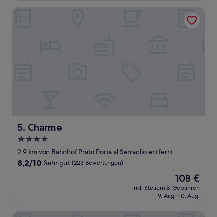
(360
Bewertungen)
Charme
Charme
5. Charme
4.0-
Sterne-
2,9 km von Bahnhof Prato Porta al Serraglio entfernt
Unterkunft
8.2
8,2/10
Sehr gut
(223 Bewertungen)
von
Der
108 €
10,
Preis
Sehr
inkl. Steuern & Gebühren
beträgt
9. Aug.–10. Aug.
gut,
108 €
(223
Bewertungen)
Hotel President