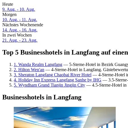
Heute
9. Aug. - 10. Aug.
Morgen
10. Aug. - 11. Aug.
Nächstes Wochenende
14. Aug. - 16. Aug.
In zwei Wochen
21. Aug. - 23. Aug.
Top 5 Businesshotels in Langfang auf einen
1. Wanda Realm Langfang
— 5-Sterne-Hotel in Bezirk Guangy
2. Hilton Wen'an
— 4-Sterne-Hotel in Langfang. Gästebewert
3. Sheraton Langfang Chaobai River Hotel
— 4-Sterne-Hotel i
4. Holiday Inn Express Langfang Sanhe by IHG
— 3.5-Sterne-
5. Wyndham Grand Tianjin Jingjin City
— 4.5-Sterne-Hotel in
Businesshotels in Langfang