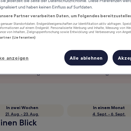
ie jederzeit die Seite der Datenschutzrichtlinie. Diese Präferenzen we
ignalisiert und haben keinen Einfluss auf Surfdaten.
unsere Partner verarbeiten Daten, um Folgendes bereitzustelle
enauer Standortdaten. Endgeräteeigenschaften zur Identifikation aktiv abfragen. Spei
Informationen auf einem Endgerät. Personalisierte Werbung und Inhalte, Messung von We
ance von Inhalten, Zielgruppenforschung sowie Entwicklung und Verbesserung von Ange
Partner (Lieferanten)
ke anzeigen
Alle ablehnen
Akze
Verdiene Prämien für jede
wahrgenommene Übernachtung
In zwei Wochen
In einem Monat
21. Aug. - 23. Aug.
4. Sept. - 6. Sept.
inen Blick