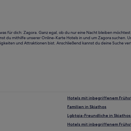
etwas für dich: Zagora. Ganz egal, ob du nur eine Nacht bleiben möcht
t du mithilfe unserer Online-Karte Hotels in und um Zagora suchen. Un
gkeiten und Attraktionen bist. Anschließend kannst du deine Suche ver
Hotels mit inbegriffenem Frühst
Familien in Skiathos
Lgbtqia-Freundliche in Skiathos
Hotels mit inbegriffenem Frühst