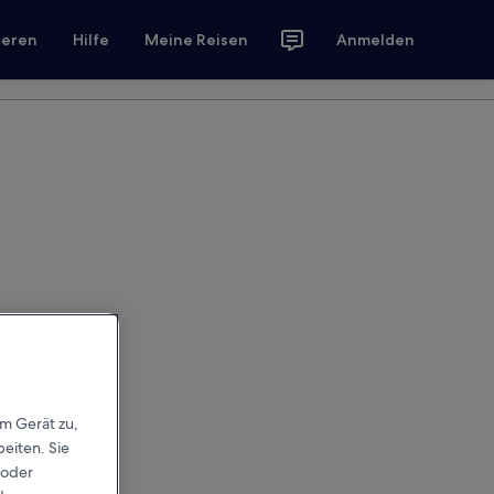
ieren
Hilfe
Meine Reisen
Anmelden
em Gerät zu,
eiten. Sie
 oder