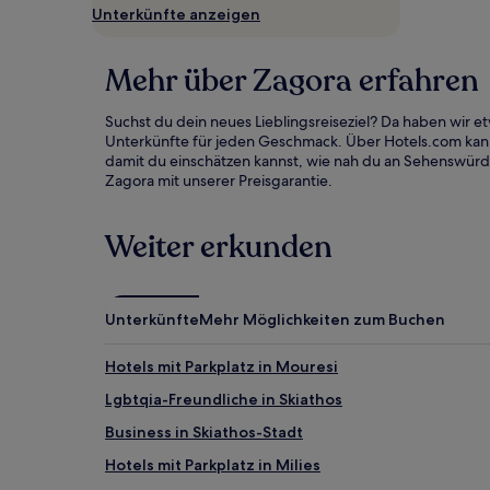
wurde.
Unterkünfte anzeigen
Preise
und
Verfügbarkeiten
Mehr über Zagora erfahren
können
sich
ändern.
Suchst du dein neues Lieblingsreiseziel? Da haben wir 
Es
Unterkünfte für jeden Geschmack. Über Hotels.com kanns
können
damit du einschätzen kannst, wie nah du an Sehenswürdi
zusätzliche
Zagora mit unserer Preisgarantie.
Bedingungen
gelten.
Weiter erkunden
Unterkünfte
Mehr Möglichkeiten zum Buchen
Hotels mit Parkplatz in Mouresi
Lgbtqia-Freundliche in Skiathos
Business in Skiathos-Stadt
Hotels mit Parkplatz in Milies