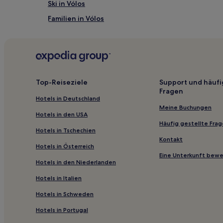
Ski in Vólos
Familien in Vólos
Hotels mit Pool nahe Versteckter Strand von Skiath
Familien in Papa Nero
Günstige in Koukounaries
Haustierfreundliche in Süd-Pilion
Top-Reiseziele
Support und häufi
Fragen
Günstige in Süd-Pilion
Hotels in Deutschland
Hotels mit WLAN in Pilion
Meine Buchungen
Hotels in den USA
Hotels mit Parkplatz in Pilion
Häufig gestellte Fra
Hotels in Tschechien
Haustierfreundliche in Tsagarada
Kontakt
Hotels in Österreich
Hotels mit Parkplatz in Tsagarada
Eine Unterkunft bew
Hotels in den Niederlanden
Lgbtqia-Freundliche nahe Strand von Agios Ioannis
Hotels in Italien
Günstige in Magnesia Region
Hotels in Schweden
Luxus nahe Diamantenstrand
Hotels in Portugal
Hotels mit Parkplatz in Glossa