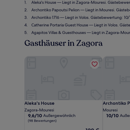
Aleka's House
— Liegt in Zagora-Mouresi. Gästebewer
Archontiko Papoutsi Pelion
— Liegt in Mouresi. Gäste
Archontiko 1716
— Liegt in Volos. Gästebewertung: 10
Catherine Portaria Guest House
— Liegt in Volos. Gäs
Agapitos Villas & Guesthouses
— Liegt in Zagora-Mour
Gasthäuser in Zagora
Aleka's House
Archontiko P
Aleka's House
Archontiko P
Aleka's House
Archontiko P
Zagora-Mouresi
Mouresi
9.6
10.0
9,6/10
10/10
Außergewöhnlich
Auße
von
von
(98 Bewertungen)
10,
10,
Der