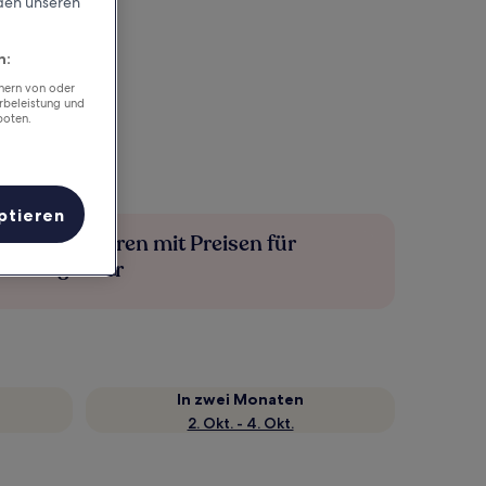
rden unseren
n:
chern von oder
rbeleistung und
boten.
ptieren
Mehr sparen mit Preisen für
Mitglieder
In zwei Monaten
2. Okt. - 4. Okt.