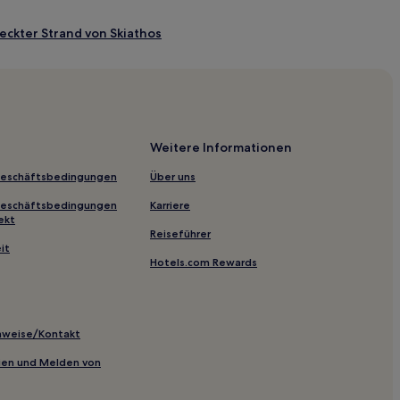
eckter Strand von Skiathos
ro
aries
Weitere Informationen
Geschäftsbedingungen
Über uns
Geschäftsbedingungen
Karriere
ekt
Reiseführer
it
Hotels.com Rewards
 Agios Ioannis
ia Region
inweise/Kontakt
inien und Melden von