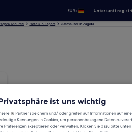
•
EUR
Unterkunft registr
 Zagora-Mouresi
Hotels in Zagora
Gasthäuser in Zagora
 Privatsphäre ist uns wichtig
nsere
16
Partner speichern und/ oder greifen auf Informationen auf ein
eindeutige Kennungen in Cookies, um personenbezogene Daten zu verarb
e Präferenzen akzeptieren oder verwalten. Klicken Sie dazu bitte unten