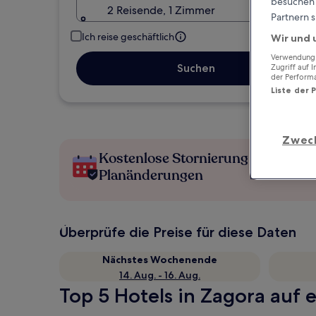
besuchen S
2 Reisende, 1 Zimmer
Partnern s
Ich reise geschäftlich
Wir und 
Verwendung g
Suchen
Zugriff auf 
der Perform
Liste der 
Zwec
Kostenlose Stornierung bei
Planänderungen
Überprüfe die Preise für diese Daten
Nächstes Wochenende
14. Aug. - 16. Aug.
Top 5 Hotels in Zagora auf e