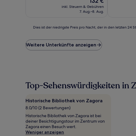
132 €
Außergewöhnlich,
Außergewöhn
Preis
(98
(1
inkl. Steuern & Gebühren
beträgt
Bewertungen)
Bewertung)
7. Aug.–8. Aug.
132 €
Dies
Dies ist der niedrigste Preis pro Nacht, der in den letzten 
ist
der
niedrigste
Weitere Unterkünfte anzeigen
Preis
pro
Nacht,
der
in
den
letzten
Top-Sehenswürdigkeiten in 
24 Stunden
für
einen
Historische Bibliothek von Zagora
Aufenthalt
8.0/10 (2 Bewertungen)
mit
1 Übernachtung
Historische Bibliothek von Zagora ist bei
von
deiner Besichtigungstour im Zentrum von
2 Erwachsenen
Zagora einen Besuch wert.
gefunden
Weniger anzeigen