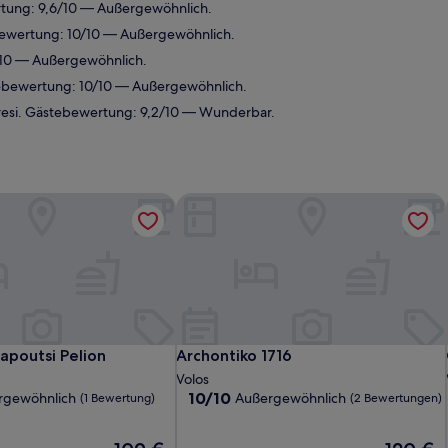
tung: 9,6/10 — Außergewöhnlich.
bewertung: 10/10 — Außergewöhnlich.
/10 — Außergewöhnlich.
tebewertung: 10/10 — Außergewöhnlich.
esi. Gästebewertung: 9,2/10 — Wunderbar.
apoutsi Pelion
Archontiko 1716
apoutsi Pelion
Archontiko 1716
apoutsi Pelion
Archontiko 1716
Volos
10.0
10/10
rgewöhnlich
Außergewöhnlich
(1 Bewertung)
(2 Bewertungen)
von
10,
Der
Der