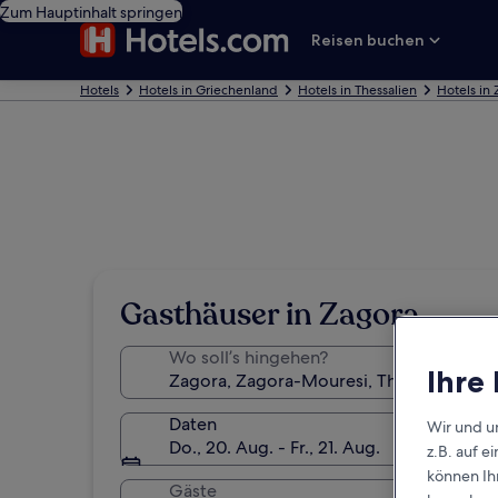
Zum Hauptinhalt springen
Reisen buchen
Hotels
Hotels in Griechenland
Hotels in Thessalien
Hotels in
Gasthäuser in Zagora
Wo soll’s hingehen?
Ihre
Daten
Wir und u
Do., 20. Aug. - Fr., 21. Aug.
z.B. auf 
können Ihr
Gäste