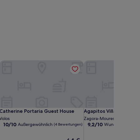
Catherine Portaria Guest House
Agapitos Villas & Guest
Catherine Portaria Guest House
Agapitos Villas & Guest
Catherine Portaria Guest House
Agapitos Villas & Gues
Volos
Zagora-Mouresi
10.0
9.2
10/10
9,2/10
Außergewöhnlich
Wunderbar
(4 Bewertungen)
(35 Be
von
von
10,
10,
Der