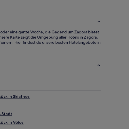
est oder eine ganze Woche, die Gegend um Zagora bietet
sere Karte zeigt die Umgebung aller Hotels in Zagora,
feinern. Hier findest du unsere besten Hotelangebote in
ück in Skiathos
-Stadt
ück in Vólos