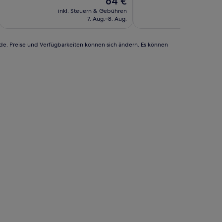
64 €
Außergewöhnlich,
Wunderbar,
Preis
(4
(35
inkl. Steuern & Gebühren
inkl. Steu
beträgt
Bewertungen)
Bewertungen)
7. Aug.–8. Aug.
23.
64 €
rde. Preise und Verfügbarkeiten können sich ändern. Es können