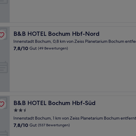
gut,
(768
Bewertungen)
B&B HOTEL Bochum Hbf-Nord
B&B HOTEL Bochum Hbf-Nord
Innenstadt Bochum, 0,8 km von Zeiss Planetarium Bochum entfe
7.8
7,8/10
Gut
(49 Bewertungen)
von
10,
Gut,
(49
Bewertungen)
B&B HOTEL Bochum Hbf-Süd
B&B HOTEL Bochum Hbf-Süd
2.5-
Sterne-
Innenstadt Bochum, 1 km von Zeiss Planetarium Bochum entfern
Unterkunft
7.8
7,8/10
Gut
(537 Bewertungen)
von
10,