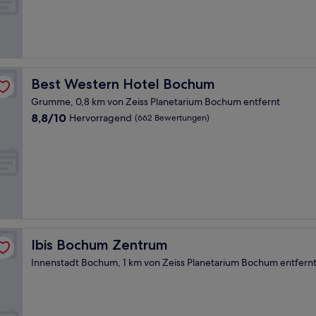
Gut,
(537
Bewertungen)
Best Western Hotel Bochum
Best Western Hotel Bochum
Grumme, 0,8 km von Zeiss Planetarium Bochum entfernt
8.8
8,8/10
Hervorragend
(662 Bewertungen)
von
10,
Hervorragend,
(662
Bewertungen)
Ibis Bochum Zentrum
Ibis Bochum Zentrum
Innenstadt Bochum, 1 km von Zeiss Planetarium Bochum entfern