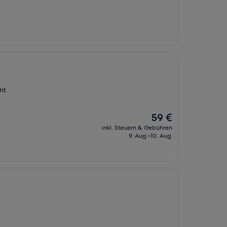
nt
Der
59 €
Preis
inkl. Steuern & Gebühren
beträgt
9. Aug.–10. Aug.
59 €