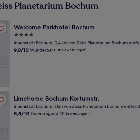
eiss Planetarium Bochum
Welcome Parkhotel Bochum
Welcome Parkhotel Bochum
4.0-
Sterne-
Innenstadt Bochum, 0,4 km von Zeiss Planetarium Bochum entfe
Unterkunft
9.0
9,0/10
Wunderbar
(108 Bewertungen)
von
10,
Wunderbar,
(108
Bewertungen)
Limehome Bochum Kortumstr.
Limehome Bochum Kortumstr.
Innenstadt Bochum, 1 km von Zeiss Planetarium Bochum entfern
8.8
8,8/10
Hervorragend
(41 Bewertungen)
von
10,
Hervorragend,
(41