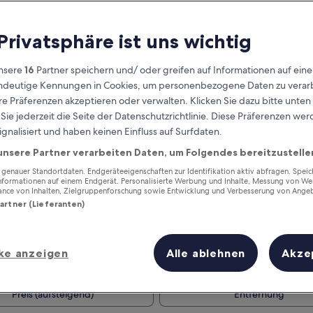
 Privatsphäre ist uns wichtig
nsere
16
Partner speichern und/ oder greifen auf Informationen auf ein
eindeutige Kennungen in Cookies, um personenbezogene Daten zu verarb
e Präferenzen akzeptieren oder verwalten. Klicken Sie dazu bitte unten
ie jederzeit die Seite der Datenschutzrichtlinie. Diese Präferenzen we
ignalisiert und haben keinen Einfluss auf Surfdaten.
unsere Partner verarbeiten Daten, um Folgendes bereitzustelle
Verdiene Prämien für jede
wahrgenommene Übernachtung
enauer Standortdaten. Endgeräteeigenschaften zur Identifikation aktiv abfragen. Spei
Informationen auf einem Endgerät. Personalisierte Werbung und Inhalte, Messung von We
ance von Inhalten, Zielgruppenforschung sowie Entwicklung und Verbesserung von Ange
Partner (Lieferanten)
ke anzeigen
Alle ablehnen
Akze
Morgen
Dieses Wochenende
7. Aug. - 8. Aug.
7. Aug. - 9. Aug.
Preis (aufsteigend)
Entfernung