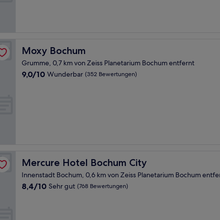
Bewertungen)
Moxy Bochum
Moxy Bochum
Grumme, 0,7 km von Zeiss Planetarium Bochum entfernt
9.0
9,0/10
Wunderbar
(352 Bewertungen)
von
10,
Wunderbar,
(352
Bewertungen)
Mercure Hotel Bochum City
Mercure Hotel Bochum City
Innenstadt Bochum, 0,6 km von Zeiss Planetarium Bochum entfe
8.4
8,4/10
Sehr gut
(768 Bewertungen)
von
10,
Sehr