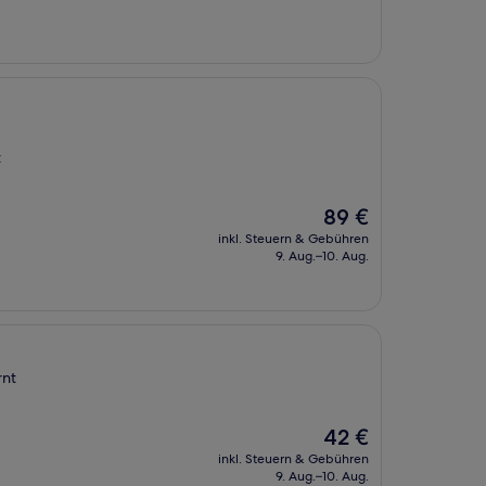
t
Der
89 €
Preis
inkl. Steuern & Gebühren
beträgt
9. Aug.–10. Aug.
89 €
rnt
Der
42 €
Preis
inkl. Steuern & Gebühren
beträgt
9. Aug.–10. Aug.