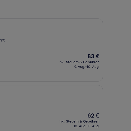
rnt
Der
83 €
Preis
inkl. Steuern & Gebühren
beträgt
9. Aug.–10. Aug.
83 €
t
Der
62 €
Preis
inkl. Steuern & Gebühren
beträgt
10. Aug.–11. Aug.
62 €