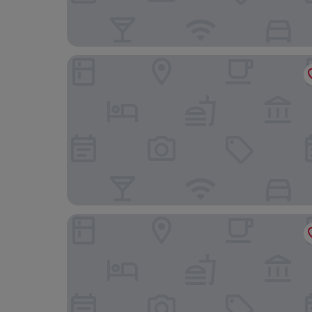
Moxy Bochum
Mercure Hotel Bochum City