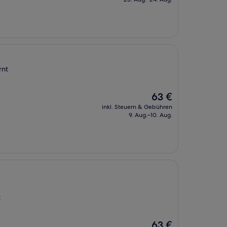
71 €
rnt
Der
63 €
Preis
inkl. Steuern & Gebühren
beträgt
9. Aug.–10. Aug.
63 €
t
Der
63 €