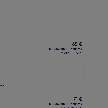
42 €
Der
65 €
Preis
inkl. Steuern & Gebühren
beträgt
9. Aug.–10. Aug.
65 €
rnt
Der
71 €
Preis
inkl. Steuern & Gebühren
beträgt
23. Aug.–24. Aug.