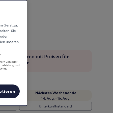
em Gerät zu,
eiten. Sie
 oder
rden unseren
n:
Mehr sparen mit Preisen für
Mitglieder
chern von oder
rbeleistung und
boten.
ptieren
Nächstes Wochenende
14. Aug. - 16. Aug.
Unterkunftsstandard