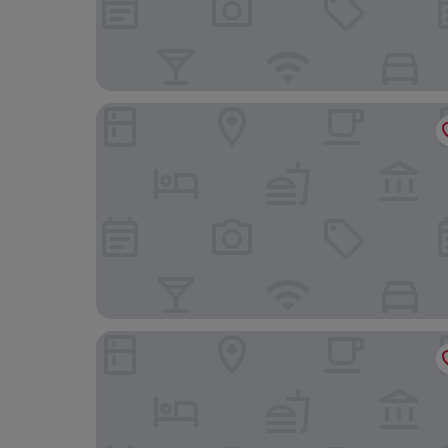
Four Points Flex by Sheraton Bochum
ACHAT Hotel Bochum Dortmund