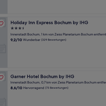
Bewertungen)
Holiday Inn Express Bochum by IHG
Holiday Inn Express Bochum by IHG
3.5-
Sterne-
Innenstadt Bochum, 1 km von Zeiss Planetarium Bochum entfern
Unterkunft
9.2
9,2/10
Wunderbar
(329 Bewertungen)
von
10,
Wunderbar,
(329
Bewertungen)
Garner Hotel Bochum by IHG
Garner Hotel Bochum by IHG
Innenstadt Bochum, 0,7 km von Zeiss Planetarium Bochum entfe
8.6
8,6/10
Hervorragend
(73 Bewertungen)
von
10,
Hervorragend,
(73