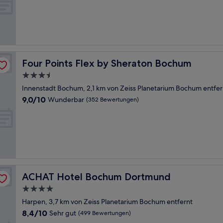
Four Points Flex by Sheraton Bochum
Four Points Flex by Sheraton Bochum
3.5-
Sterne-
Innenstadt Bochum, 2,1 km von Zeiss Planetarium Bochum entfer
Unterkunft
9.0
9,0/10
Wunderbar
(352 Bewertungen)
von
10,
Wunderbar,
(352
Bewertungen)
ACHAT Hotel Bochum Dortmund
ACHAT Hotel Bochum Dortmund
4.0-
Sterne-
Harpen, 3,7 km von Zeiss Planetarium Bochum entfernt
Unterkunft
8.4
8,4/10
Sehr gut
(499 Bewertungen)
von