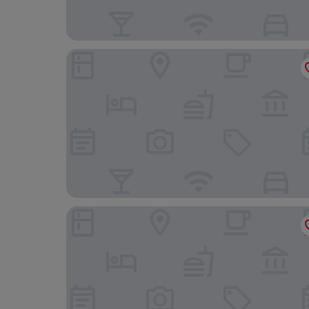
Holiday Inn Express Bochum by IHG
Garner Hotel Bochum by IHG