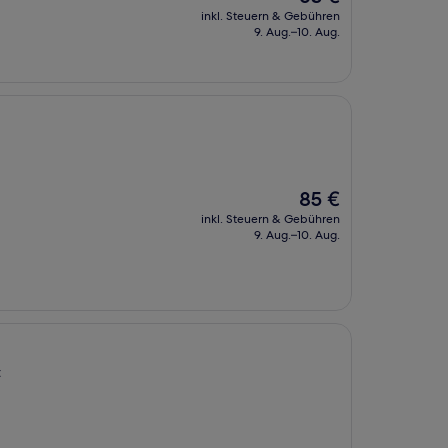
Preis
inkl. Steuern & Gebühren
beträgt
9. Aug.–10. Aug.
63 €
Der
85 €
Preis
inkl. Steuern & Gebühren
beträgt
9. Aug.–10. Aug.
85 €
t