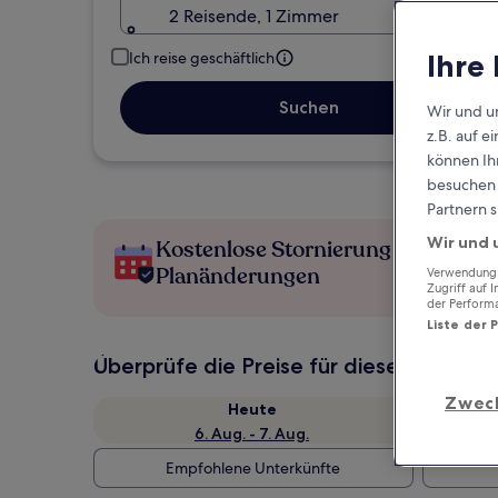
2 Reisende, 1 Zimmer
Ihre
Ich reise geschäftlich
Suchen
Wir und u
z.B. auf 
können Ihr
besuchen S
Partnern s
Wir und 
Kostenlose Stornierung bei
Planänderungen
Verwendung g
Zugriff auf 
der Perform
Liste der 
Überprüfe die Preise für diese Daten
Zwec
Heute
6. Aug. - 7. Aug.
Empfohlene Unterkünfte