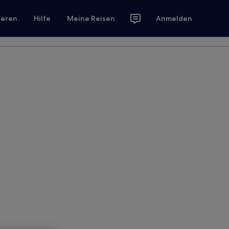
ieren
Hilfe
Meine Reisen
Anmelden