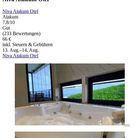
Niva Atakum Otel
Atakum
7,8/10
Gut
(233 Bewertungen)
66 €
inkl. Steuern & Gebühren
13. Aug.–14. Aug.
Niva Atakum Otel