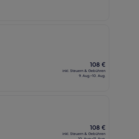
112 €
Der
108 €
Preis
inkl. Steuern & Gebühren
beträgt
9. Aug.–10. Aug.
108 €
Der
108 €
Preis
inkl. Steuern & Gebühren
beträgt
10. Aug.–11. Aug.