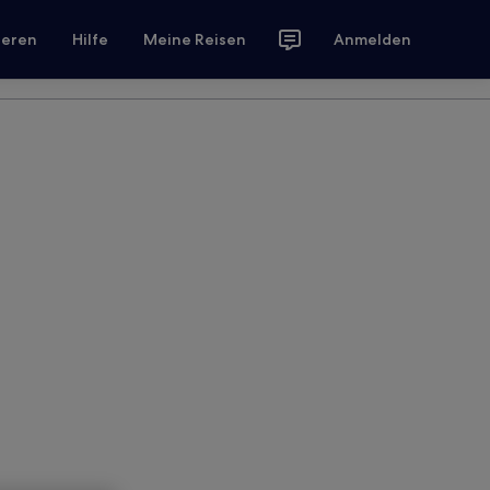
ieren
Hilfe
Meine Reisen
Anmelden