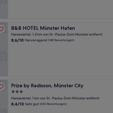
(62
Bewertungen)
B&B HOTEL Münster Hafen
B&B HOTEL Münster Hafen
Hansaviertel, 1,4 km von St.-Paulus-Dom Münster entfernt
8.6
8,6/10
Hervorragend
(148 Bewertungen)
von
10,
Hervorragend,
(148
Bewertungen)
Prize by Radisson, Münster City
Prize by Radisson, Münster City
3.0-
Sterne-
Hansaviertel, 1 km von St.-Paulus-Dom Münster entfernt
Unterkunft
8.4
8,4/10
Sehr gut
(430 Bewertungen)
von
10,