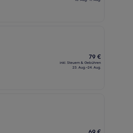
108 €
Der
79 €
Preis
inkl. Steuern & Gebühren
beträgt
23. Aug.–24. Aug.
79 €
Der
69 €