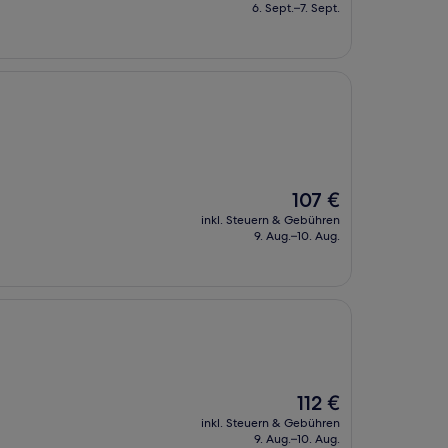
beträgt
6. Sept.–7. Sept.
97 €
Der
107 €
Preis
inkl. Steuern & Gebühren
beträgt
9. Aug.–10. Aug.
107 €
Der
112 €
Preis
inkl. Steuern & Gebühren
beträgt
9. Aug.–10. Aug.