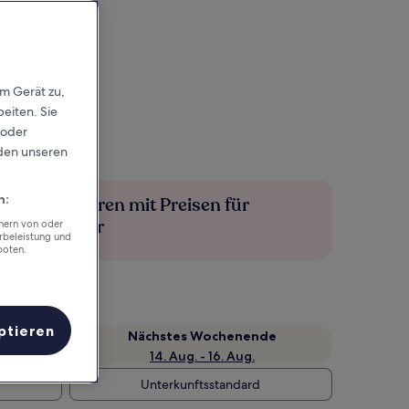
em Gerät zu,
eiten. Sie
 oder
rden unseren
n:
Mehr sparen mit Preisen für
Mitglieder
chern von oder
rbeleistung und
boten.
ptieren
Nächstes Wochenende
14. Aug. - 16. Aug.
Unterkunftsstandard