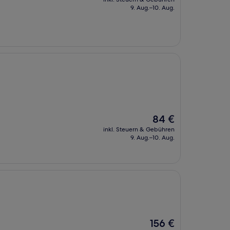
beträgt
9. Aug.–10. Aug.
52 €
Der
84 €
Preis
inkl. Steuern & Gebühren
beträgt
9. Aug.–10. Aug.
84 €
Der
156 €