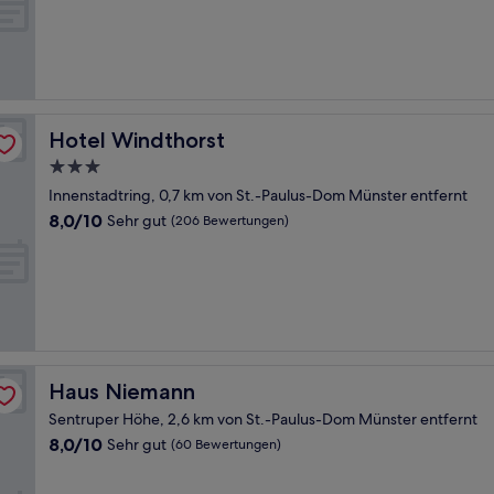
gut,
(385
Bewertungen)
Hotel Windthorst
Hotel Windthorst
3.0-
Sterne-
Innenstadtring, 0,7 km von St.-Paulus-Dom Münster entfernt
Unterkunft
8.0
8,0/10
Sehr gut
(206 Bewertungen)
von
10,
Sehr
gut,
(206
Bewertungen)
Haus Niemann
Haus Niemann
Sentruper Höhe, 2,6 km von St.-Paulus-Dom Münster entfernt
8.0
8,0/10
Sehr gut
(60 Bewertungen)
von
10,