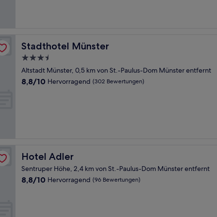
(998
Bewertungen)
Stadthotel Münster
Stadthotel Münster
3.5-
Sterne-
Altstadt Münster, 0,5 km von St.-Paulus-Dom Münster entfernt
Unterkunft
8.8
8,8/10
Hervorragend
(302 Bewertungen)
von
10,
Hervorragend,
(302
Bewertungen)
Hotel Adler
Hotel Adler
Sentruper Höhe, 2,4 km von St.-Paulus-Dom Münster entfernt
8.8
8,8/10
Hervorragend
(96 Bewertungen)
von
10,
Hervorragend,
(96