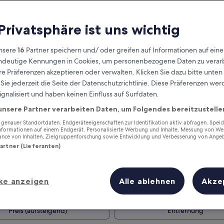
 Privatsphäre ist uns wichtig
nsere
16
Partner speichern und/ oder greifen auf Informationen auf ein
eindeutige Kennungen in Cookies, um personenbezogene Daten zu verarb
e Präferenzen akzeptieren oder verwalten. Klicken Sie dazu bitte unten
ie jederzeit die Seite der Datenschutzrichtlinie. Diese Präferenzen we
ignalisiert und haben keinen Einfluss auf Surfdaten.
unsere Partner verarbeiten Daten, um Folgendes bereitzustelle
Verdiene Prämien für jede
wahrgenommene Übernachtung
enauer Standortdaten. Endgeräteeigenschaften zur Identifikation aktiv abfragen. Spei
Informationen auf einem Endgerät. Personalisierte Werbung und Inhalte, Messung von We
ance von Inhalten, Zielgruppenforschung sowie Entwicklung und Verbesserung von Ange
Partner (Lieferanten)
ke anzeigen
Alle ablehnen
Akze
Morgen
Dieses Wochenende
7. Aug. - 8. Aug.
7. Aug. - 9. Aug.
Preis (aufsteigend)
Entfernung