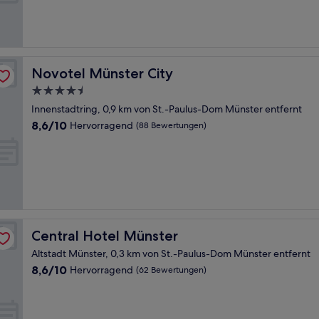
Bewertungen)
Novotel Münster City
Novotel Münster City
4.5-
Sterne-
Innenstadtring, 0,9 km von St.-Paulus-Dom Münster entfernt
Unterkunft
8.6
8,6/10
Hervorragend
(88 Bewertungen)
von
10,
Hervorragend,
(88
Bewertungen)
Central Hotel Münster
Central Hotel Münster
Altstadt Münster, 0,3 km von St.-Paulus-Dom Münster entfernt
8.6
8,6/10
Hervorragend
(62 Bewertungen)
von
10,
Hervorragend,