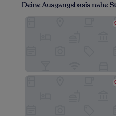
Deine Ausgangsbasis nahe S
H4 Hotel Münster
Mövenpick Hotel Münster am Aasee