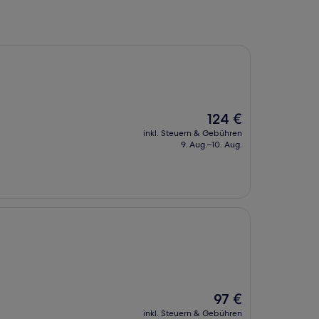
Der
124 €
Preis
inkl. Steuern & Gebühren
beträgt
9. Aug.–10. Aug.
124 €
Der
97 €
Preis
inkl. Steuern & Gebühren