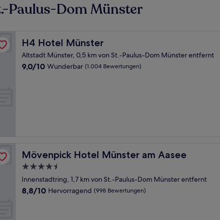
t.-Paulus-Dom Münster
H4 Hotel Münster
H4 Hotel Münster
Altstadt Münster, 0,5 km von St.-Paulus-Dom Münster entfernt
9.0
9,0/10
Wunderbar
(1.004 Bewertungen)
von
10,
Wunderbar,
(1.004
Bewertungen)
Mövenpick Hotel Münster am Aasee
Mövenpick Hotel Münster am Aasee
4.5-
Sterne-
Innenstadtring, 1,7 km von St.-Paulus-Dom Münster entfernt
Unterkunft
8.8
8,8/10
Hervorragend
(998 Bewertungen)
von
10,
Hervorragend,