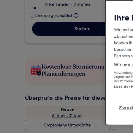
2 Reisende, 1 Zimmer
Ihre
Ich reise geschäftlich
Suchen
Wir und u
z.B. auf 
können Ihr
besuchen S
Partnern s
Wir und 
Kostenlose Stornierung bei
Planänderungen
Verwendung g
Zugriff auf 
der Perform
Liste der 
Überprüfe die Preise für diese Daten
Zwec
Heute
6. Aug. - 7. Aug.
Empfohlene Unterkünfte