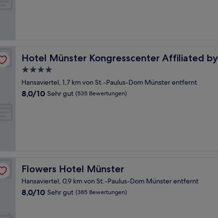
Sehr
gut,
(430
Bewertungen)
iá
Hotel Münster Kongresscenter Affiliated by Meliá
Hotel Münster Kongresscenter Affiliated by
4.0-
Sterne-
Hansaviertel, 1,7 km von St.-Paulus-Dom Münster entfernt
Unterkunft
8.0
8,0/10
Sehr gut
(535 Bewertungen)
von
10,
Sehr
gut,
(535
Bewertungen)
Flowers Hotel Münster
Flowers Hotel Münster
Hansaviertel, 0,9 km von St.-Paulus-Dom Münster entfernt
8.0
8,0/10
Sehr gut
(385 Bewertungen)
von
10,
Sehr