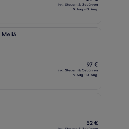
Preis
inkl. Steuern & Gebühren
beträgt
9. Aug.–10. Aug.
69 €
 Meliá
Der
97 €
Preis
inkl. Steuern & Gebühren
beträgt
9. Aug.–10. Aug.
97 €
Der
52 €
Preis
inkl. Steuern & Gebühren