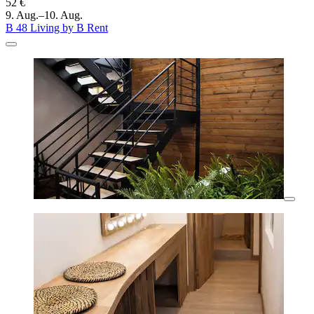
52 €
9. Aug.–10. Aug.
B 48 Living by B Rent