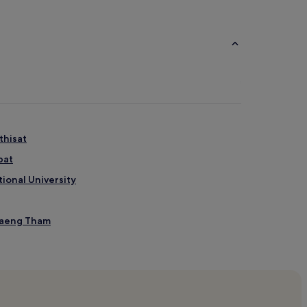
thisat
bat
tional University
Saeng Tham