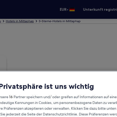
•
EUR
Unterkunft registr
k
Hotels in Mittaphap
3-Sterne-Hotels in Mittaphap
 Privatsphäre ist uns wichtig
nsere
16
Partner speichern und/ oder greifen auf Informationen auf ein
eindeutige Kennungen in Cookies, um personenbezogene Daten zu verarb
e Präferenzen akzeptieren oder verwalten. Klicken Sie dazu bitte unten
ie jederzeit die Seite der Datenschutzrichtlinie. Diese Präferenzen we