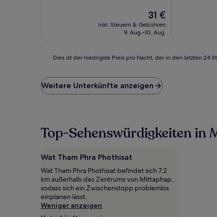
10,
10,
(6
Der
Wunderbar,
31 €
Bewertungen)
Preis
(5
inkl. Steuern & Gebühren
beträgt
Bewertunge
9. Aug.–10. Aug.
31 €
Dies
Dies ist der niedrigste Preis pro Nacht, der in den letzten 
ist
der
niedrigste
Weitere Unterkünfte anzeigen
Preis
pro
Nacht,
der
in
Top-Sehenswürdigkeiten in 
den
letzten
24 Stunden
Wat Tham Phra Phothisat
für
Wat Tham Phra Phothisat befindet sich 7,2
einen
km außerhalb des Zentrums von Mittaphap,
Aufenthalt
sodass sich ein Zwischenstopp problemlos
mit
einplanen lässt.
1 Übernachtung
Weniger anzeigen
von
2 Erwachsenen