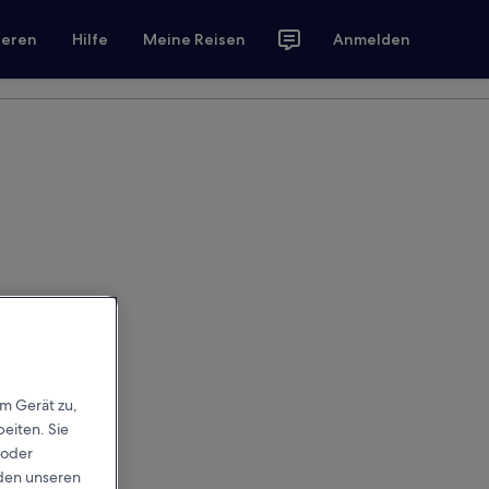
ieren
Hilfe
Meine Reisen
Anmelden
em Gerät zu,
eiten. Sie
 oder
rden unseren