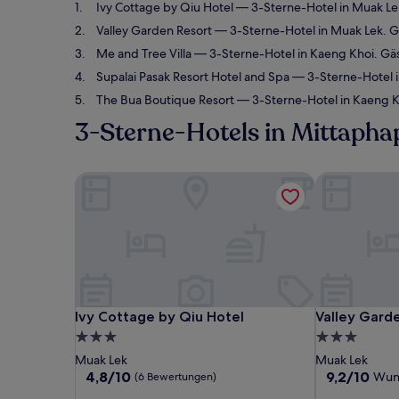
Ivy Cottage by Qiu Hotel
— 3-Sterne-Hotel in Muak Le
Valley Garden Resort
— 3-Sterne-Hotel in Muak Lek. 
Me and Tree Villa
— 3-Sterne-Hotel in Kaeng Khoi. Gä
Supalai Pasak Resort Hotel and Spa
— 3-Sterne-Hotel i
The Bua Boutique Resort
— 3-Sterne-Hotel in Kaeng K
3-Sterne-Hotels in Mittapha
Ivy Cottage by Qiu Hotel
Valley Garde
Ivy Cottage by Qiu Hotel
Valley Garde
Ivy Cottage by Qiu Hotel
Valley Gard
3.0-
3.0-
Sterne-
Sterne-
Muak Lek
Muak Lek
Unterkunft
Unterkunft
4.8
9.2
4,8/10
9,2/10
Wun
(6 Bewertungen)
von
von