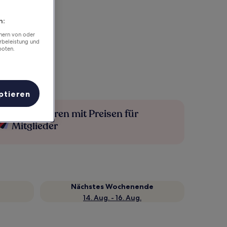
n:
chern von oder
rbeleistung und
boten.
ptieren
Mehr sparen mit Preisen für
Mitglieder
Nächstes Wochenende
14. Aug. - 16. Aug.