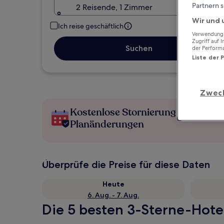
Partnern s
2 Reisende, 1 Zimmer
Wir und 
Ich reise geschäftlich
Verwendung g
Zugriff auf 
Suchen
der Perform
Liste der 
Zwec
Kostenlose Stornierung bei
Planänderungen
Überprüfe die Preise für diese Daten
Heute
6. Aug. - 7. Aug.
Die 5 besten 3-Sterne-Hotel