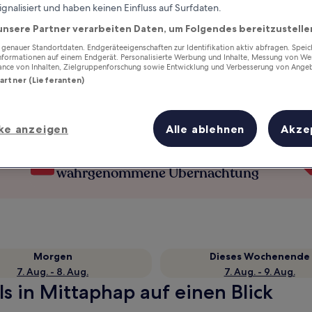
ignalisiert und haben keinen Einfluss auf Surfdaten.
unsere Partner verarbeiten Daten, um Folgendes bereitzustelle
enauer Standortdaten. Endgeräteeigenschaften zur Identifikation aktiv abfragen. Spei
Informationen auf einem Endgerät. Personalisierte Werbung und Inhalte, Messung von We
ance von Inhalten, Zielgruppenforschung sowie Entwicklung und Verbesserung von Ange
Partner (Lieferanten)
ke anzeigen
Alle ablehnen
Akze
Verdiene Prämien für jede
wahrgenommene Übernachtung
Morgen
Dieses Wochenende
7. Aug. - 8. Aug.
7. Aug. - 9. Aug.
s in Mittaphap auf einen Blick