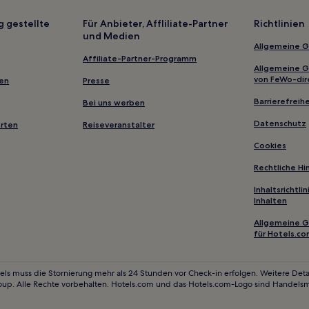
g gestellte
Für Anbieter, Affliliate-Partner
Richtlinien
und Medien
Allgemeine 
Affiliate-Partner-Programm
Allgemeine 
von FeWo-dir
gen
Presse
Barrierefreihe
Bei uns werben
Datenschutz
erten
Reiseveranstalter
Cookies
Rechtliche H
Inhaltsrichtl
Inhalten
Allgemeine 
für Hotels.c
els muss die Stornierung mehr als 24 Stunden vor Check-in erfolgen. Weitere Detai
oup. Alle Rechte vorbehalten. Hotels.com und das Hotels.com-Logo sind Handels