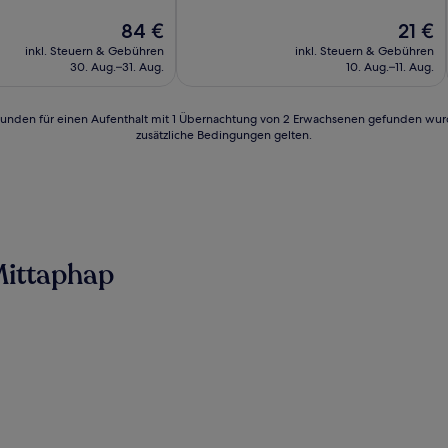
10,
Der
Sehr
Der
84 €
21 €
Preis
gut,
Preis
inkl. Steuern & Gebühren
inkl. Steuern & Gebühren
n)
beträgt
(12
beträgt
30. Aug.–31. Aug.
10. Aug.–11. Aug.
84 €
Bewertungen)
21 €
24 Stunden für einen Aufenthalt mit 1 Übernachtung von 2 Erwachsenen gefunden wu
zusätzliche Bedingungen gelten.
Mittaphap