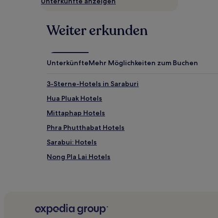
Unterkünfte anzeigen
gefunden
wurde.
Preise
Weiter erkunden
und
Verfügbarkeiten
können
sich
Unterkünfte
Mehr Möglichkeiten zum Buchen
ändern.
Es
3-Sterne-Hotels in Saraburi
können
zusätzliche
Hua Pluak Hotels
Bedingungen
gelten.
Mittaphap Hotels
Phra Phutthabat Hotels
Sarabui: Hotels
Nong Pla Lai Hotels