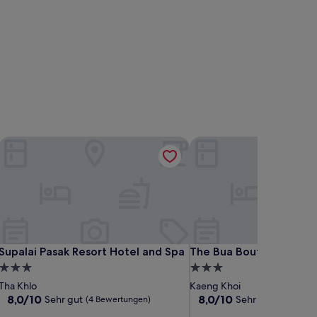
Supalai Pasak Resort Hotel and Spa
The Bua Boutique Resort
Supalai Pasak Resort Hotel and Spa
The Bua Boutique Resort
Supalai Pasak Resort Hotel and Spa
The Bua Boutique Resor
3.0-
3.0-
Sterne-
Sterne-
Tha Khlo
Kaeng Khoi
Unterkunft
Unterkunft
8.0
8.0
8,0/10
8,0/10
Sehr gut
Sehr gut
(4 Bewertungen)
(2 Bewert
von
von