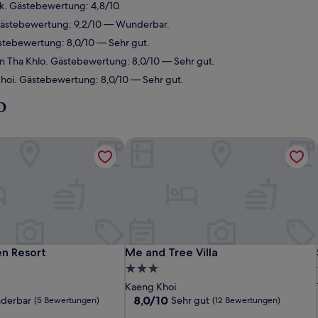
k. Gästebewertung: 4,8/10.
Gästebewertung: 9,2/10 — Wunderbar.
stebewertung: 8,0/10 — Sehr gut.
n Tha Khlo. Gästebewertung: 8,0/10 — Sehr gut.
hoi. Gästebewertung: 8,0/10 — Sehr gut.
p
n Resort
Me and Tree Villa
n Resort
Me and Tree Villa
en Resort
Me and Tree Villa
3.0-
Sterne-
Kaeng Khoi
Unterkunft
8.0
8,0/10
derbar
Sehr gut
(5 Bewertungen)
(12 Bewertungen)
von