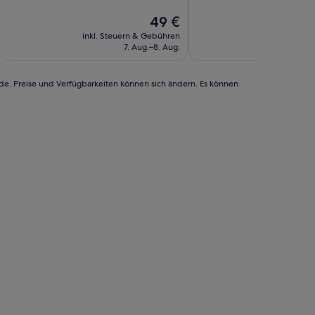
10,
10,
Sehr
Der
Sehr
49 €
gut,
Preis
gut,
inkl. Steuern & Gebühren
inkl. Steu
(4
beträgt
(2
7. Aug.–8. Aug.
1
Bewertungen)
49 €
Bewertungen)
rde. Preise und Verfügbarkeiten können sich ändern. Es können