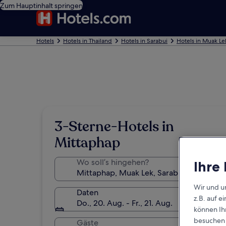
Zum Hauptinhalt springen
Hotels
Hotels in Thailand
Hotels in Sarabui
Hotels in Muak Le
3-Sterne-Hotels in
Mittaphap
Wo soll’s hingehen?
Ihre
Wir und u
Daten
z.B. auf 
Do., 20. Aug. - Fr., 21. Aug.
können Ihr
besuchen S
Gäste