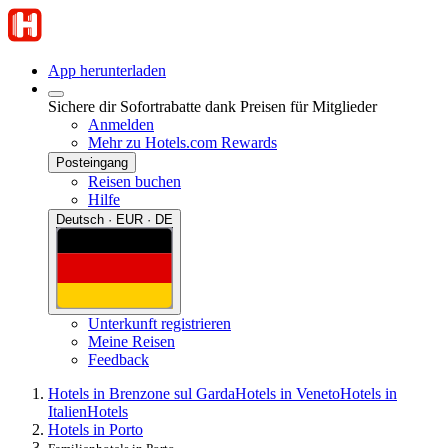
App herunterladen
Sichere dir Sofortrabatte dank Preisen für Mitglieder
Anmelden
Mehr zu Hotels.com Rewards
Posteingang
Reisen buchen
Hilfe
Deutsch · EUR · DE
Unterkunft registrieren
Meine Reisen
Feedback
Hotels in Brenzone sul Garda
Hotels in Veneto
Hotels in
Italien
Hotels
Hotels in Porto