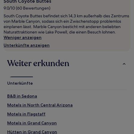
mit
South Coyote Buttes
1 Übernachtung
9.0/10 (60 Bewertungen)
von
South Coyote Buttes befindet sich 14,3 km außerhalb des Zentrums
2 Erwachsenen
von Marble Canyon, sodass sich ein Zwischenstopp problemlos
gefunden
einplanen lässt. Marble Canyon besticht mit anderen beliebten
wurde.
Naturattraktionen wie Lake Powell, die einen Besuch lohnen.
Preise
Weniger anzeigen
und
Verfügbarkeiten
Unterkünfte anzeigen
können
sich
ändern.
Weiter erkunden
Es
können
zusätzliche
Bedingungen
Unterkünfte
gelten.
B&B in Sedona
Motels in North Central Arizona
Motels in Flagstaff
Motels in Grand Canyon
Hütten in Grand Canyon