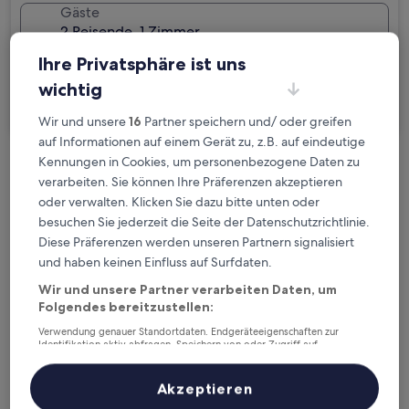
Gäste
2 Reisende, 1 Zimmer
Ihre Privatsphäre ist uns
Ich reise geschäftlich
wichtig
Suchen
Wir und unsere
16
Partner speichern und/ oder greifen
auf Informationen auf einem Gerät zu, z.B. auf eindeutige
Kennungen in Cookies, um personenbezogene Daten zu
Kostenlose Stornierung bei
verarbeiten. Sie können Ihre Präferenzen akzeptieren
Planänderungen
oder verwalten. Klicken Sie dazu bitte unten oder
besuchen Sie jederzeit die Seite der Datenschutzrichtlinie.
Verdiene Prämien für jede
Diese Präferenzen werden unseren Partnern signalisiert
wahrgenommene Übernachtung
und haben keinen Einfluss auf Surfdaten.
Wir und unsere Partner verarbeiten Daten, um
Folgendes bereitzustellen:
Mehr sparen mit Preisen für Mitglieder
Verwendung genauer Standortdaten. Endgeräteeigenschaften zur
Identifikation aktiv abfragen. Speichern von oder Zugriff auf
Informationen auf einem Endgerät. Personalisierte Werbung und
Inhalte, Messung von Werbeleistung und der Performance von Inhalten,
Zielgruppenforschung sowie Entwicklung und Verbesserung von
Überprüfe die Preise für diese Daten
Akzeptieren
Angeboten.