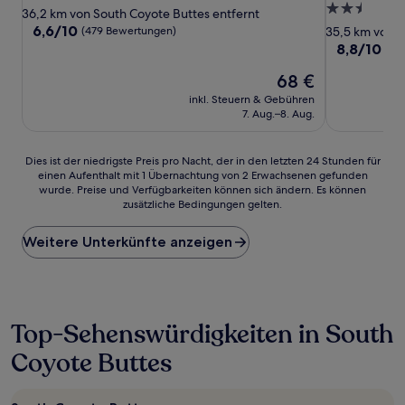
2.5-
Sterne-
36,2 km von South Coyote Buttes entfernt
Sterne-
Unterkunft
6.6
6,6/10
(479 Bewertungen)
35,5 km von S
von
Unterkunft
8.8
8,8/10
He
10,
von
(479
Der
68 €
10,
Bewertungen)
Preis
Hervorrage
inkl. Steuern & Gebühren
beträgt
(1.695
7. Aug.–8. Aug.
68 €
Bewertunge
Dies
Dies ist der niedrigste Preis pro Nacht, der in den letzten 24 Stunden für
einen Aufenthalt mit 1 Übernachtung von 2 Erwachsenen gefunden
ist
wurde. Preise und Verfügbarkeiten können sich ändern. Es können
der
zusätzliche Bedingungen gelten.
niedrigste
Preis
Weitere Unterkünfte anzeigen
pro
Nacht,
der
in
den
letzten
Top-Sehenswürdigkeiten in South
24 Stunden
Coyote Buttes
für
einen
Aufenthalt