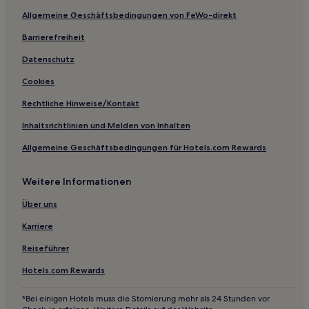
Allgemeine Geschäftsbedingungen von FeWo-direkt
Hotels mit inbegriffenem Frühstück in Williams
Barrierefreiheit
Hotels mit Parkplatz in Tusayan
Pinon Hotels
Datenschutz
Many Farms Hotels
Cookies
Hotels nahe Moenkopi Dinosaur Tracks
Rechtliche Hinweise/Kontakt
Hotels nahe Tuba City Trading Post
Inhaltsrichtlinien und Melden von Inhalten
Hotels nahe South Bass Trail
Allgemeine Geschäftsbedingungen für Hotels.com Rewards
Tonalea Hotels
Weitere Informationen
Hotels nahe Roaring Springs Canyon
Hotels nahe Grandview Point
Über uns
Hotels nahe South Coyote Buttes
Karriere
Jacob Lake Hotels
Reiseführer
Hotels nahe Kaibab Plateau Visitor Center
Hotels.com Rewards
Hotels nahe Tusayan Ruin & Museum
*Bei einigen Hotels muss die Stornierung mehr als 24 Stunden vor
Hotels nahe Grand Canyon Natl. Park