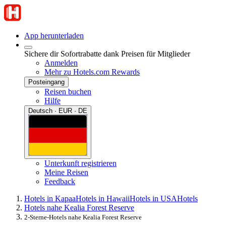
App herunterladen
Sichere dir Sofortrabatte dank Preisen für Mitglieder
Anmelden
Mehr zu Hotels.com Rewards
Posteingang
Reisen buchen
Hilfe
Deutsch · EUR · DE
Unterkunft registrieren
Meine Reisen
Feedback
Hotels in Kapaa
Hotels in Hawaii
Hotels in USA
Hotels
Hotels nahe Kealia Forest Reserve
2-Sterne-Hotels nahe Kealia Forest Reserve