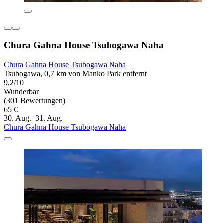
Chura Gahna House Tsubogawa Naha
Chura Gahna House Tsubogawa Naha
Tsubogawa, 0,7 km von Manko Park entfernt
9,2/10
Wunderbar
(301 Bewertungen)
65 €
30. Aug.–31. Aug.
Chura Gahna House Tsubogawa Naha