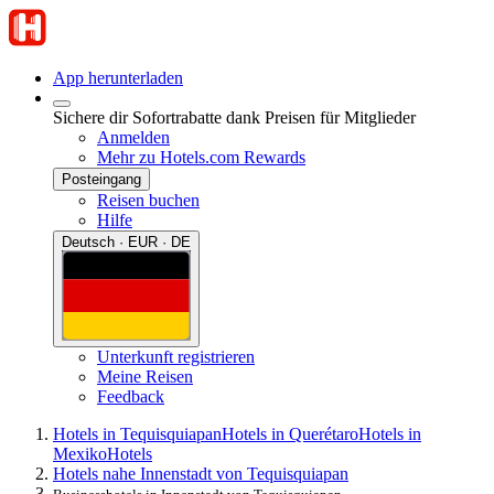
App herunterladen
Sichere dir Sofortrabatte dank Preisen für Mitglieder
Anmelden
Mehr zu Hotels.com Rewards
Posteingang
Reisen buchen
Hilfe
Deutsch · EUR · DE
Unterkunft registrieren
Meine Reisen
Feedback
Hotels in Tequisquiapan
Hotels in Querétaro
Hotels in
Mexiko
Hotels
Hotels nahe Innenstadt von Tequisquiapan