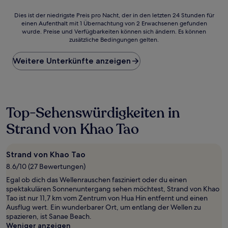
Dies
Dies ist der niedrigste Preis pro Nacht, der in den letzten 24 Stunden für
einen Aufenthalt mit 1 Übernachtung von 2 Erwachsenen gefunden
ist
wurde. Preise und Verfügbarkeiten können sich ändern. Es können
der
zusätzliche Bedingungen gelten.
niedrigste
Preis
Weitere Unterkünfte anzeigen
pro
Nacht,
der
in
den
letzten
Top-Sehenswürdigkeiten in
24 Stunden
Strand von Khao Tao
für
einen
Aufenthalt
mit
Strand von Khao Tao
1 Übernachtung
8.6/10 (27 Bewertungen)
von
Egal ob dich das Wellenrauschen fasziniert oder du einen
2 Erwachsenen
spektakulären Sonnenuntergang sehen möchtest, Strand von Khao
gefunden
Tao ist nur 11,7 km vom Zentrum von Hua Hin entfernt und einen
wurde.
Ausflug wert. Ein wunderbarer Ort, um entlang der Wellen zu
Preise
spazieren, ist Sanae Beach.
und
Weniger anzeigen
Verfügbarkeiten