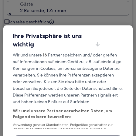
Gäste
2 Reisende, 1 Zimmer
Ich reise geschäftlich
Ihre Privatsphäre ist uns
Suchen
wichtig
Wir und unsere
16
Partner speichern und/ oder greifen
Kostenlose Stornierung bei
auf Informationen auf einem Gerät zu, z.B. auf eindeutige
Planänderungen
Kennungen in Cookies, um personenbezogene Daten zu
verarbeiten. Sie können Ihre Präferenzen akzeptieren
Verdiene Prämien für jede
oder verwalten. Klicken Sie dazu bitte unten oder
wahrgenommene Übernachtung
besuchen Sie jederzeit die Seite der Datenschutzrichtlinie.
Diese Präferenzen werden unseren Partnern signalisiert
und haben keinen Einfluss auf Surfdaten.
Mehr sparen mit Preisen für Mitglieder
Wir und unsere Partner verarbeiten Daten, um
Folgendes bereitzustellen:
Verwendung genauer Standortdaten. Endgeräteeigenschaften zur
Überprüfe die Preise für diese Daten
Identifikation aktiv abfragen. Speichern von oder Zugriff auf
Informationen auf einem Endgerät. Personalisierte Werbung und