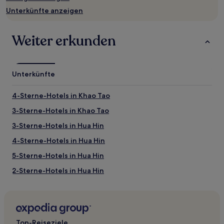
können
Unterkünfte anzeigen
sich
ändern.
Es
Weiter erkunden
können
zusätzliche
Bedingungen
gelten.
Unterkünfte
4-Sterne-Hotels in Khao Tao
3-Sterne-Hotels in Khao Tao
3-Sterne-Hotels in Hua Hin
4-Sterne-Hotels in Hua Hin
5-Sterne-Hotels in Hua Hin
2-Sterne-Hotels in Hua Hin
5-Sterne-Hotels in Strand von Hua Hin
3-Sterne-Hotels in Strand von Hua Hin
3-Sterne-Hotels in Pran Buri
Top-Reiseziele