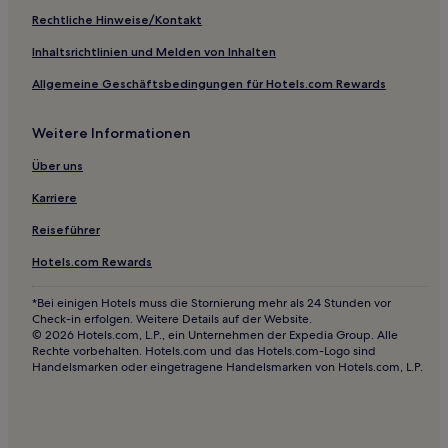
Hotels mit Fitnessbereich nahe Strand von Hua Hin
Rechtliche Hinweise/Kontakt
Günstige nahe Strand von Hua Hin
Inhaltsrichtlinien und Melden von Inhalten
Hotels mit inbegriffenem Frühstück in Hua Hin
Allgemeine Geschäftsbedingungen für Hotels.com Rewards
Hotels mit Fitnessbereich in Hua Hin
Weitere Informationen
Strand in Hua Hin
Haustierfreundliche in Hua Hin
Über uns
Günstige in Khao Noi
Karriere
Hotels mit Pool in Khao Tao
Reiseführer
Familien in Khao Tao
Hotels.com Rewards
Günstige in Khao Tao
*Bei einigen Hotels muss die Stornierung mehr als 24 Stunden vor
Lgbtqia-Freundliche in Nong Kae
Check-in erfolgen. Weitere Details auf der Website.
© 2026 Hotels.com, L.P., ein Unternehmen der Expedia Group. Alle
Haustierfreundliche in Nong Kae
Rechte vorbehalten. Hotels.com und das Hotels.com-Logo sind
Handelsmarken oder eingetragene Handelsmarken von Hotels.com, L.P.
Hotels mit Fitnessbereich in Nong Kae
Günstige in Nong Kae
Familien in Nong Kae