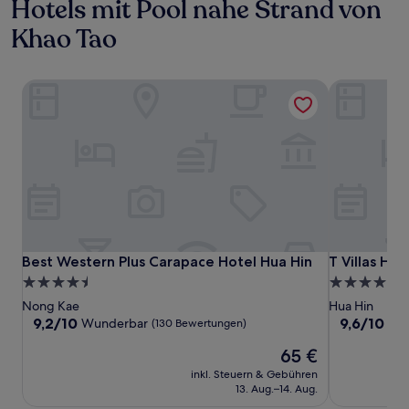
Hotels mit Pool nahe Strand von
Khao Tao
Best Western Plus Carapace Hotel Hua Hin
T Villas Hua
Best Western Plus Carapace Hotel Hua Hin
T Villas Hua
Best Western Plus Carapace Hotel Hua Hin
T Villas Hua
4.5-
4.0-
Sterne-
Sterne-
Nong Kae
Hua Hin
Unterkunft
Unterkunft
9.2
9.6
9,2/10
9,6/10
Wunderbar
Auß
(130 Bewertungen)
von
von
Der
65 €
10,
10,
Preis
Wunderbar,
Außergewöh
inkl. Steuern & Gebühren
beträgt
(130
(18
13. Aug.–14. Aug.
65 €
Bewertungen)
Bewertunge