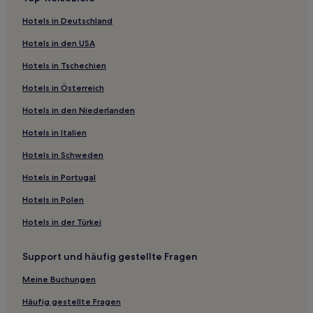
5-Sterne-Hotels in Strand von Khao Tao
Hotels in Deutschland
3-Sterne-Hotels in Strand von Khao Takiab
Hotels in den USA
4-Sterne-Hotels in Strand von Khao Takiab
Hotels in Tschechien
2-Sterne-Hotels in Strand von Khao Takiab
Hotels in Österreich
5-Sterne-Hotels in Strand von Khao Takiab
Hotels in den Niederlanden
Aparthotels in Khao Tao
Hotels in Italien
Gasthäuser in Strand von Hua Hin
Aparthotels in Strand von Hua Hin
Hotels in Schweden
Hotel-Resorts in Strand von Khao Takiab
Hotels in Portugal
Aparthotels in Strand von Khao Takiab
Hotels in Polen
Gasthäuser in Strand von Khao Takiab
Hotels in der Türkei
Aparthotels in Hua Hin
Support und häufig gestellte Fragen
Gasthäuser in Hua Hin
Meine Buchungen
Villen in Hua Hin
Ferienwohnungen in Hua Hin
Häufig gestellte Fragen