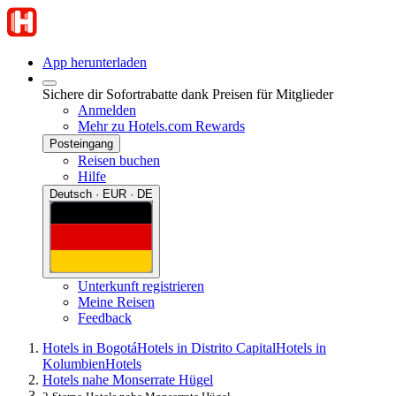
App herunterladen
Sichere dir Sofortrabatte dank Preisen für Mitglieder
Anmelden
Mehr zu Hotels.com Rewards
Posteingang
Reisen buchen
Hilfe
Deutsch · EUR · DE
Unterkunft registrieren
Meine Reisen
Feedback
Hotels in Bogotá
Hotels in Distrito Capital
Hotels in
Kolumbien
Hotels
Hotels nahe Monserrate Hügel