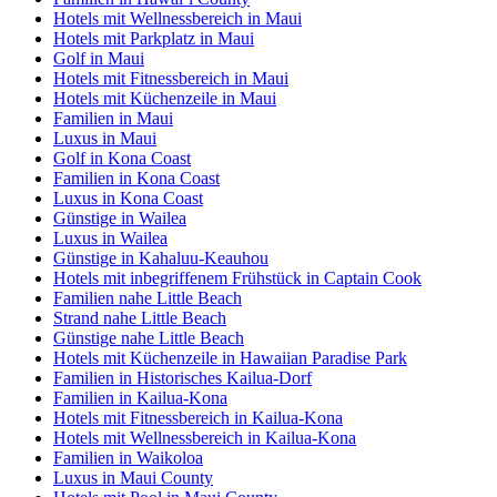
Hotels mit Wellnessbereich in Maui
Hotels mit Parkplatz in Maui
Golf in Maui
Hotels mit Fitnessbereich in Maui
Hotels mit Küchenzeile in Maui
Familien in Maui
Luxus in Maui
Golf in Kona Coast
Familien in Kona Coast
Luxus in Kona Coast
Günstige in Wailea
Luxus in Wailea
Günstige in Kahaluu-Keauhou
Hotels mit inbegriffenem Frühstück in Captain Cook
Familien nahe Little Beach
Strand nahe Little Beach
Günstige nahe Little Beach
Hotels mit Küchenzeile in Hawaiian Paradise Park
Familien in Historisches Kailua-Dorf
Familien in Kailua-Kona
Hotels mit Fitnessbereich in Kailua-Kona
Hotels mit Wellnessbereich in Kailua-Kona
Familien in Waikoloa
Luxus in Maui County