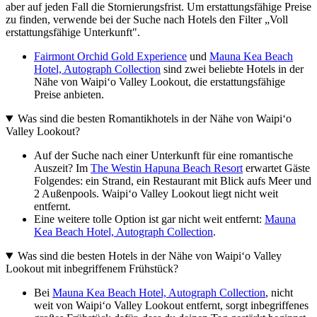
aber auf jeden Fall die Stornierungsfrist. Um erstattungsfähige Preise
zu finden, verwende bei der Suche nach Hotels den Filter „Voll
erstattungsfähige Unterkunft".
Fairmont Orchid Gold Experience
und
Mauna Kea Beach
Hotel, Autograph Collection
sind zwei beliebte Hotels in der
Nähe von Waipiʻo Valley Lookout, die erstattungsfähige
Preise anbieten.
Was sind die besten Romantikhotels in der Nähe von Waipiʻo
Valley Lookout?
Auf der Suche nach einer Unterkunft für eine romantische
Auszeit? Im
The Westin Hapuna Beach Resort
erwartet Gäste
Folgendes: ein Strand, ein Restaurant mit Blick aufs Meer und
2 Außenpools. Waipiʻo Valley Lookout liegt nicht weit
entfernt.
Eine weitere tolle Option ist gar nicht weit entfernt:
Mauna
Kea Beach Hotel, Autograph Collection
.
Was sind die besten Hotels in der Nähe von Waipiʻo Valley
Lookout mit inbegriffenem Frühstück?
Bei
Mauna Kea Beach Hotel, Autograph Collection
, nicht
weit von Waipiʻo Valley Lookout entfernt, sorgt inbegriffenes