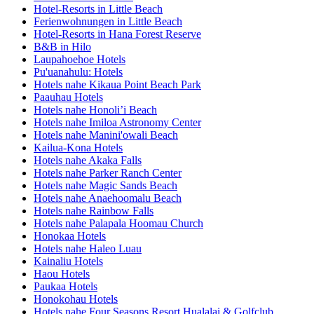
Hotel-Resorts in Little Beach
Ferienwohnungen in Little Beach
Hotel-Resorts in Hana Forest Reserve
B&B in Hilo
Laupahoehoe Hotels
Pu'uanahulu: Hotels
Hotels nahe Kikaua Point Beach Park
Paauhau Hotels
Hotels nahe Honoli’i Beach
Hotels nahe Imiloa Astronomy Center
Hotels nahe Manini'owali Beach
Kailua-Kona Hotels
Hotels nahe Akaka Falls
Hotels nahe Parker Ranch Center
Hotels nahe Magic Sands Beach
Hotels nahe Anaehoomalu Beach
Hotels nahe Rainbow Falls
Hotels nahe Palapala Hoomau Church
Honokaa Hotels
Hotels nahe Haleo Luau
Kainaliu Hotels
Haou Hotels
Paukaa Hotels
Honokohau Hotels
Hotels nahe Four Seasons Resort Hualalai & Golfclub