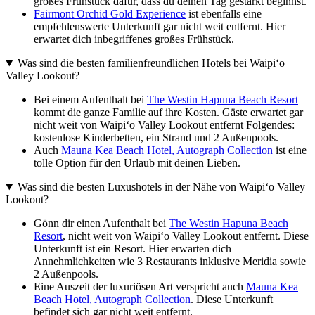
großes Frühstück dafür, dass du deinen Tag gestärkt beginnst.
Fairmont Orchid Gold Experience
ist ebenfalls eine
empfehlenswerte Unterkunft gar nicht weit entfernt. Hier
erwartet dich inbegriffenes großes Frühstück.
Was sind die besten familienfreundlichen Hotels bei Waipiʻo
Valley Lookout?
Bei einem Aufenthalt bei
The Westin Hapuna Beach Resort
kommt die ganze Familie auf ihre Kosten. Gäste erwartet gar
nicht weit von Waipiʻo Valley Lookout entfernt Folgendes:
kostenlose Kinderbetten, ein Strand und 2 Außenpools.
Auch
Mauna Kea Beach Hotel, Autograph Collection
ist eine
tolle Option für den Urlaub mit deinen Lieben.
Was sind die besten Luxushotels in der Nähe von Waipiʻo Valley
Lookout?
Gönn dir einen Aufenthalt bei
The Westin Hapuna Beach
Resort
, nicht weit von Waipiʻo Valley Lookout entfernt. Diese
Unterkunft ist ein Resort. Hier erwarten dich
Annehmlichkeiten wie 3 Restaurants inklusive Meridia sowie
2 Außenpools.
Eine Auszeit der luxuriösen Art verspricht auch
Mauna Kea
Beach Hotel, Autograph Collection
. Diese Unterkunft
befindet sich gar nicht weit entfernt.