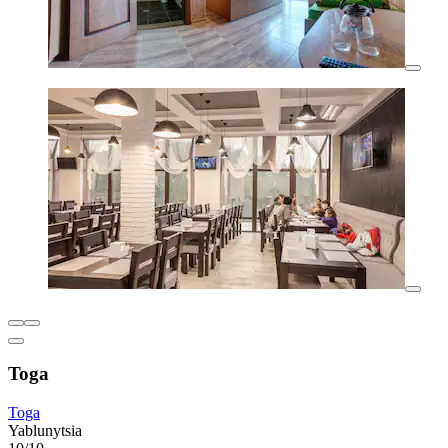
Toga
Toga
Yablunytsia