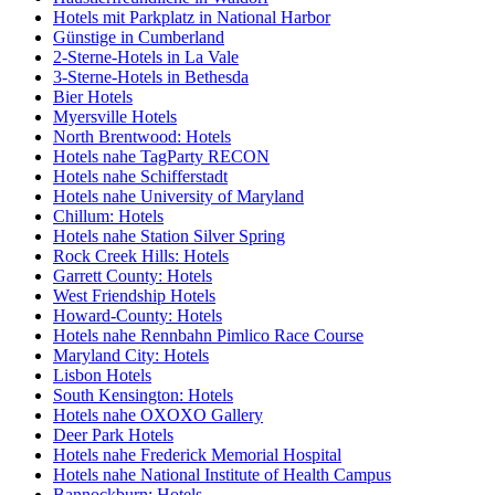
Hotels mit Parkplatz in National Harbor
Günstige in Cumberland
2-Sterne-Hotels in La Vale
3-Sterne-Hotels in Bethesda
Bier Hotels
Myersville Hotels
North Brentwood: Hotels
Hotels nahe TagParty RECON
Hotels nahe Schifferstadt
Hotels nahe University of Maryland
Chillum: Hotels
Hotels nahe Station Silver Spring
Rock Creek Hills: Hotels
Garrett County: Hotels
West Friendship Hotels
Howard-County: Hotels
Hotels nahe Rennbahn Pimlico Race Course
Maryland City: Hotels
Lisbon Hotels
South Kensington: Hotels
Hotels nahe OXOXO Gallery
Deer Park Hotels
Hotels nahe Frederick Memorial Hospital
Hotels nahe National Institute of Health Campus
Bannockburn: Hotels