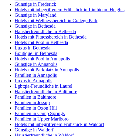
Günstige in Frederick
Hotels mit inbegriffenem Frühstück in Linthicum Heights
Günstige in Maryland
Hotels mit Wellnessbereich in College Park
Günstige in Bethesda
Haustierfreundliche in Bethesda
Hotels mit Fitnessbereich in Bethesda
Hotels mit Pool in Bethesda
Luxus in Bethesda
Boutique- in Bethesda
Hotels mit Pool in Annapolis
Günstige in Annapolis
Hotels mit Parkplatz in Annapolis
Familien in Annapolis
Luxus in Annapolis
Lgbtqia-Freundliche in Laurel
Haustierfreundliche in Baltimore
Familien in Baltimore
Familien in Jessup
Familien in Oxon Hill
Familien in Camp Springs
Familien in Upper Marlboro
Hotels mit inbegriffenem Frühstück in Waldorf
Günstige in Waldorf
Haustierfreundliche in Waldorf