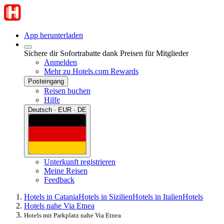
App herunterladen
Sichere dir Sofortrabatte dank Preisen für Mitglieder
Anmelden
Mehr zu Hotels.com Rewards
Posteingang
Reisen buchen
Hilfe
Deutsch · EUR · DE
Unterkunft registrieren
Meine Reisen
Feedback
Hotels in Catania
Hotels in Sizilien
Hotels in Italien
Hotels
Hotels nahe Via Etnea
Hotels mit Parkplatz nahe Via Etnea