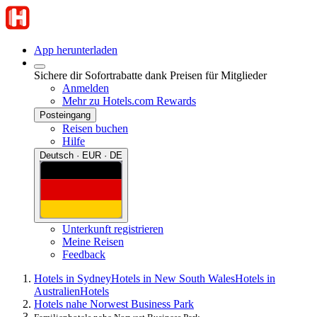
App herunterladen
Sichere dir Sofortrabatte dank Preisen für Mitglieder
Anmelden
Mehr zu Hotels.com Rewards
Posteingang
Reisen buchen
Hilfe
Deutsch · EUR · DE
Unterkunft registrieren
Meine Reisen
Feedback
Hotels in Sydney
Hotels in New South Wales
Hotels in
Australien
Hotels
Hotels nahe Norwest Business Park