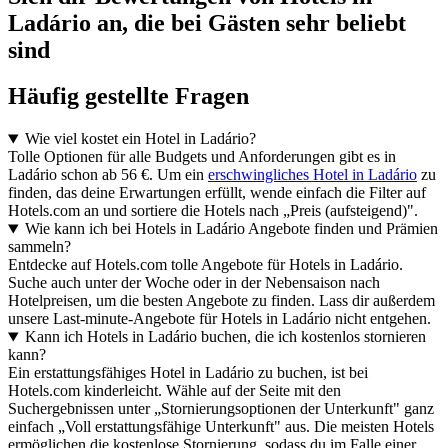
Ladário an, die bei Gästen sehr beliebt
sind
Häufig gestellte Fragen
Wie viel kostet ein Hotel in Ladário?
Tolle Optionen für alle Budgets und Anforderungen gibt es in
Ladário schon ab 56 €. Um ein
erschwingliches Hotel in Ladário
zu
finden, das deine Erwartungen erfüllt, wende einfach die Filter auf
Hotels.com an und sortiere die Hotels nach „Preis (aufsteigend)".
Wie kann ich bei Hotels in Ladário Angebote finden und Prämien
sammeln?
Entdecke auf Hotels.com tolle Angebote für Hotels in Ladário.
Suche auch unter der Woche oder in der Nebensaison nach
Hotelpreisen, um die besten Angebote zu finden. Lass dir außerdem
unsere Last-minute-Angebote für Hotels in Ladário nicht entgehen.
Kann ich Hotels in Ladário buchen, die ich kostenlos stornieren
kann?
Ein erstattungsfähiges Hotel in Ladário zu buchen, ist bei
Hotels.com kinderleicht. Wähle auf der Seite mit den
Suchergebnissen unter „Stornierungsoptionen der Unterkunft" ganz
einfach „Voll erstattungsfähige Unterkunft" aus. Die meisten Hotels
ermöglichen die kostenlose Stornierung, sodass du im Falle einer