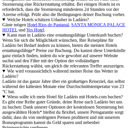
Stornierung eine Rückerstattung erhältst. Bei einigen Hotels ist es
erforderlich, dass die Stornierung mindestens 24 Stunden vor der
Anreise erfolgt. Prüfe also die Bedingungen deiner Buchung vorher.
Welche Hotels schätzen Urlauber in Ladário?
Gäste mögen
Hotel Rios do Pantanal
,
SANTA MONICA PALACE
HOTEL
und
Yes Hotel
.
Kann man in Ladário eine erstattungsfähige Unterkunft buchen?
Wenn Sie sich die Möglichkeit wünschen, Ihre Reisepläne für
Ladário bei Bedarf ändern zu können, bieten die meisten Hotels
erstattungsfähige* Preise zur Buchung. Du kannst diese Unterkünfte
ganz einfach finden, indem du wie gewohnt auf unserer Website
suchst und den Filter mit der Option der vollständigen
Rückerstattung wählst, um gleich die relevanten Treffer anzuzeigen.
Wie wird voraussichtlich während meiner Reise das Wetter in
Ladário?
Ladário ist das ganze Jahre über ein großartiges Reiseziel, das selbst
während der kältesten Monate eine Durchschnittstemperatur von 23
°C hat.
Wieso sollte ich mein Hotel für Ladário mit Hotels.com buchen?
Es gibt eine Reihe guter Gründe, deine Reise nach Ladário bei uns
zu buchen: Dank unserer Optionen der kostenlosen Stornierung bei
ausgewählten Hotels* bleibst du flexibel, unsere Preisgarantie sorgt
dafür, dass du von niedrigsten Preisen profitierst und mit unserem
Bonusprogramm kannst du Geld sparen und nebenbei
Prämiennächte verdienen.