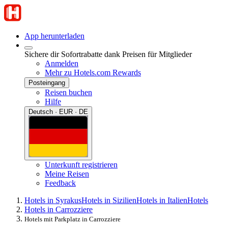
App herunterladen
Sichere dir Sofortrabatte dank Preisen für Mitglieder
Anmelden
Mehr zu Hotels.com Rewards
Posteingang
Reisen buchen
Hilfe
Deutsch · EUR · DE
Unterkunft registrieren
Meine Reisen
Feedback
Hotels in Syrakus
Hotels in Sizilien
Hotels in Italien
Hotels
Hotels in Carrozziere
Hotels mit Parkplatz in Carrozziere