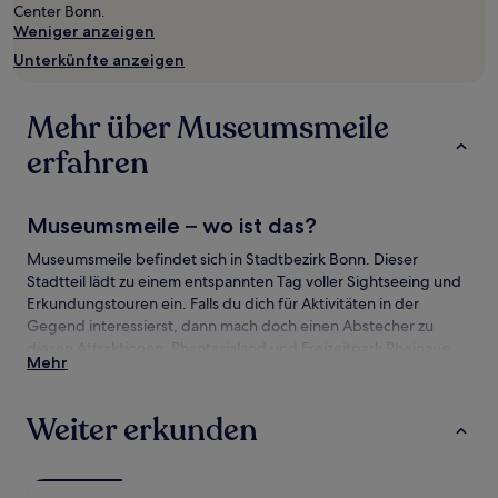
Center Bonn.
und
Weniger anzeigen
Verfügbarkeiten
können
Unterkünfte anzeigen
sich
ändern.
Es
Mehr über Museumsmeile
können
erfahren
zusätzliche
Bedingungen
gelten.
Museumsmeile – wo ist das?
Museumsmeile befindet sich in Stadtbezirk Bonn. Dieser
Stadtteil lädt zu einem entspannten Tag voller Sightseeing und
Erkundungstouren ein. Falls du dich für Aktivitäten in der
Gegend interessierst, dann mach doch einen Abstecher zu
diesen Attraktionen: Phantasialand und Freizeitpark Rheinaue.
Mehr
Sehenswürdigkeiten und Aktivitäten nahe
Museumsmeile
Weiter erkunden
Sehenswürdigkeiten nahe Museumsmeile
Freizeitpark Rheinaue