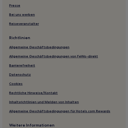
Presse
Hotels mit Parkplatz in Eitorf
Haustierfreundliche in Südstadt
Bei uns werben
Haustierfreundliche in Sankt Augustin
Reiseveranstalter
Bohlscheid Hotels
Richtlinien
Geisbach Hotels
Allgemeine Geschäftsbedingungen
Hotels nahe Stadtbahn-Haltestelle Merten
Allgemeine Geschäftsbedingungen von FeWo-direkt
Hotels nahe Stadtbahn-Haltestelle Olof-Palme-Allee
Barrierefreiheit
Rhein-Sieg-Kreis: Hotels
Hotels nahe Werkstatt Opernhaus
Datenschutz
Hotels nahe Bonn Hauptbahnhof
Cookies
Hotels nahe Rheinisches Landesmuseum Bonn
Rechtliche Hinweise/Kontakt
Lohmar Hotels
Inhaltsrichtlinien und Melden von Inhalten
Aachen Hotels
Allgemeine Geschäftsbedingungen für Hotels.com Rewards
Hotels nahe Rheinfähre Königswinter
Weitere Informationen
Bergheim Hotels