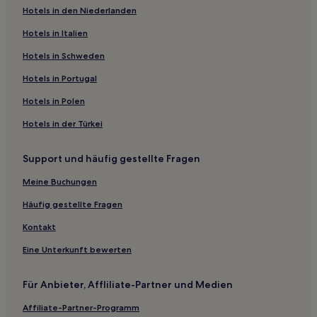
Hotels in den Niederlanden
Ferienwohnungen in Heimbach
Hotels in Italien
Ferienwohnungen in Wuppertal
3-Sterne-Hotels in Museumsmeile
Hotels in Schweden
Haustierfreundliche in Bad Honnef
Hotels in Portugal
Hotels mit Parkplatz in Bonn/Rhein-Sieg
Hotels in Polen
Familien in Bonn
Hotels in der Türkei
Golf in Bonn
Support und häufig gestellte Fragen
Haustierfreundliche in Siegburg
Meine Buchungen
Familien in Porz
Hotels mit inbegriffenem Frühstück in Köln
Häufig gestellte Fragen
Familien in Zentrum
Kontakt
Haustierfreundliche in Zentrum
Eine Unterkunft bewerten
Hotels mit Parkplatz in Bornheim
Für Anbieter, Affliliate-Partner und Medien
Haustierfreundliche nahe Museumsmeile
Affiliate-Partner-Programm
Hotels mit inbegriffenem Frühstück nahe Museumsmeile