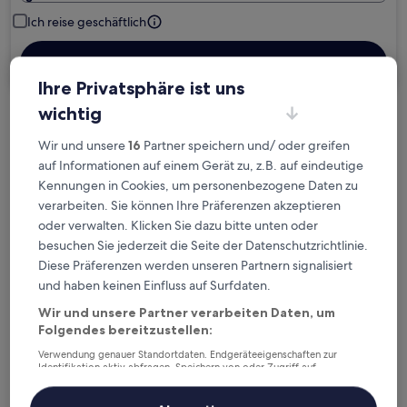
Ich reise geschäftlich
Suchen
Ihre Privatsphäre ist uns
wichtig
Kostenlose Stornierung bei
Wir und unsere
16
Partner speichern und/ oder greifen
Planänderungen
auf Informationen auf einem Gerät zu, z.B. auf eindeutige
Kennungen in Cookies, um personenbezogene Daten zu
Verdiene Prämien für jede
verarbeiten. Sie können Ihre Präferenzen akzeptieren
wahrgenommene Übernachtung
oder verwalten. Klicken Sie dazu bitte unten oder
besuchen Sie jederzeit die Seite der Datenschutzrichtlinie.
Diese Präferenzen werden unseren Partnern signalisiert
Mehr sparen mit Preisen für Mitglieder
und haben keinen Einfluss auf Surfdaten.
Wir und unsere Partner verarbeiten Daten, um
Folgendes bereitzustellen:
Überprüfe die Preise für diese Daten
Verwendung genauer Standortdaten. Endgeräteeigenschaften zur
Identifikation aktiv abfragen. Speichern von oder Zugriff auf
Nächstes Wochenende
In zwei Wochen
Informationen auf einem Endgerät. Personalisierte Werbung und
Inhalte, Messung von Werbeleistung und der Performance von Inhalten,
14. Aug. - 16. Aug.
21. Aug. - 23. Aug.
Zielgruppenforschung sowie Entwicklung und Verbesserung von