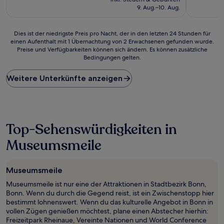
beträgt
(1
(18
9. Aug.–10. Aug.
144 €
Bewertung)
Bewertun
Dies
Dies ist der niedrigste Preis pro Nacht, der in den letzten 24 Stunden für
einen Aufenthalt mit 1 Übernachtung von 2 Erwachsenen gefunden wurde.
ist
Preise und Verfügbarkeiten können sich ändern. Es können zusätzliche
der
Bedingungen gelten.
niedrigste
Preis
Weitere Unterkünfte anzeigen
pro
Nacht,
der
in
den
letzten
Top-Sehenswürdigkeiten in
24 Stunden
Museumsmeile
für
einen
Aufenthalt
mit
Museumsmeile
1 Übernachtung
Museumsmeile ist nur eine der Attraktionen in Stadtbezirk Bonn,
von
Bonn. Wenn du durch die Gegend reist, ist ein Zwischenstopp hier
2 Erwachsenen
bestimmt lohnenswert. Wenn du das kulturelle Angebot in Bonn in
gefunden
vollen Zügen genießen möchtest, plane einen Abstecher hierhin:
wurde.
Freizeitpark Rheinaue, Vereinte Nationen und World Conference
Preise