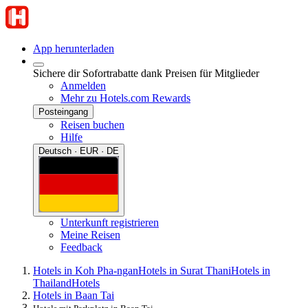
App herunterladen
Sichere dir Sofortrabatte dank Preisen für Mitglieder
Anmelden
Mehr zu Hotels.com Rewards
Posteingang
Reisen buchen
Hilfe
Deutsch · EUR · DE
Unterkunft registrieren
Meine Reisen
Feedback
Hotels in Koh Pha-ngan
Hotels in Surat Thani
Hotels in
Thailand
Hotels
Hotels in Baan Tai