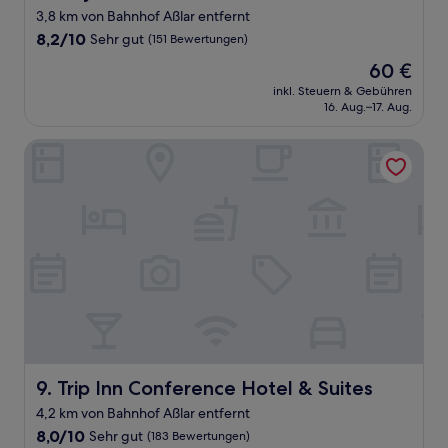
3,8 km von Bahnhof Aßlar entfernt
8.2
8,2/10
Sehr gut
(151 Bewertungen)
von
Der
60 €
10,
Preis
Sehr
inkl. Steuern & Gebühren
beträgt
16. Aug.–17. Aug.
gut,
60 €
(151
Bewertungen)
Trip Inn Conference Hotel & Suites
Trip Inn Conference Hotel & Suites
9. Trip Inn Conference Hotel & Suites
4,2 km von Bahnhof Aßlar entfernt
8.0
8,0/10
Sehr gut
(183 Bewertungen)