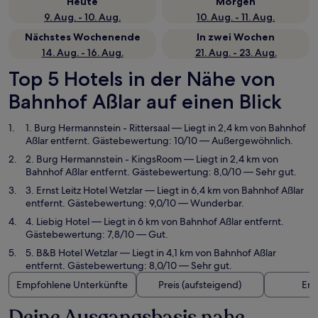
Heute
Morgen
9. Aug. - 10. Aug.
10. Aug. - 11. Aug.
Nächstes Wochenende
In zwei Wochen
14. Aug. - 16. Aug.
21. Aug. - 23. Aug.
Top 5 Hotels in der Nähe von
Bahnhof Aßlar auf einen Blick
1. Burg Hermannstein - Rittersaal
— Liegt in 2,4 km von Bahnhof
Aßlar entfernt. Gästebewertung: 10/10 — Außergewöhnlich.
2. Burg Hermannstein - KingsRoom
— Liegt in 2,4 km von
Bahnhof Aßlar entfernt. Gästebewertung: 8,0/10 — Sehr gut.
3. Ernst Leitz Hotel Wetzlar
— Liegt in 6,4 km von Bahnhof Aßlar
entfernt. Gästebewertung: 9,0/10 — Wunderbar.
4. Liebig Hotel
— Liegt in 6 km von Bahnhof Aßlar entfernt.
Gästebewertung: 7,8/10 — Gut.
5. B&B Hotel Wetzlar
— Liegt in 4,1 km von Bahnhof Aßlar
entfernt. Gästebewertung: 8,0/10 — Sehr gut.
Empfohlene Unterkünfte
Preis (aufsteigend)
Ent
Deine Ausgangsbasis nahe