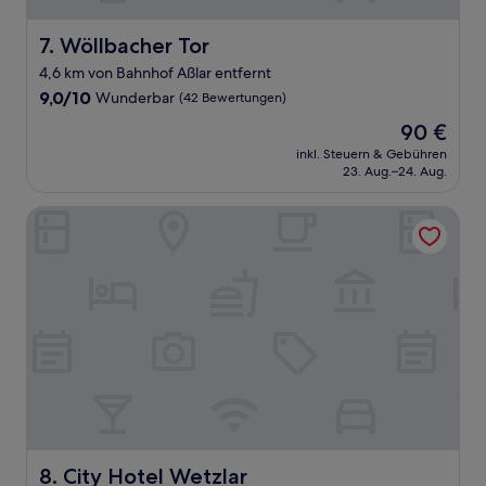
Wöllbacher Tor
7. Wöllbacher Tor
4,6 km von Bahnhof Aßlar entfernt
9.0
9,0/10
Wunderbar
(42 Bewertungen)
von
Der
90 €
10,
Preis
Wunderbar,
inkl. Steuern & Gebühren
beträgt
23. Aug.–24. Aug.
(42
90 €
Bewertungen)
City Hotel Wetzlar
City Hotel Wetzlar
8. City Hotel Wetzlar