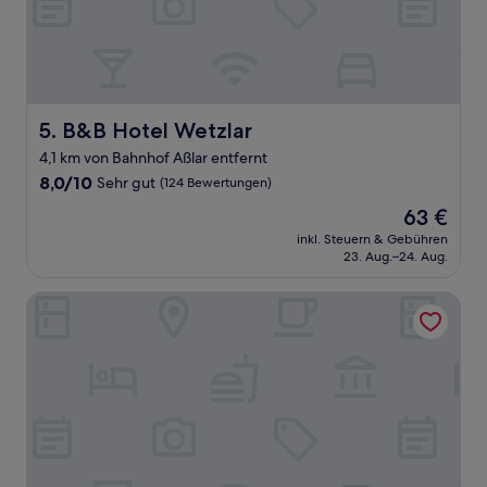
B&B Hotel Wetzlar
5. B&B Hotel Wetzlar
4,1 km von Bahnhof Aßlar entfernt
8.0
8,0/10
Sehr gut
(124 Bewertungen)
von
Der
63 €
10,
Preis
Sehr
inkl. Steuern & Gebühren
beträgt
23. Aug.–24. Aug.
gut,
63 €
(124
Bewertungen)
Boutique-Hotel Stadtherberge Wetzlar