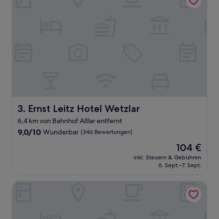
Ernst Leitz Hotel Wetzlar
3. Ernst Leitz Hotel Wetzlar
6,4 km von Bahnhof Aßlar entfernt
9.0
9,0/10
Wunderbar
(346 Bewertungen)
von
Der
104 €
10,
Preis
Wunderbar,
inkl. Steuern & Gebühren
beträgt
6. Sept.–7. Sept.
(346
104 €
Bewertungen)
Liebig Hotel