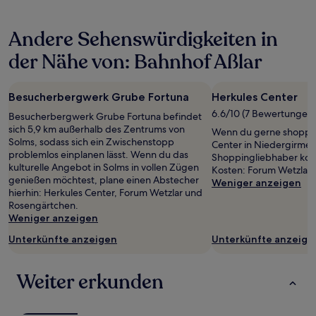
den
letzten
Andere Sehenswürdigkeiten in
24 Stunden
für
der Nähe von: Bahnhof Aßlar
einen
Aufenthalt
mit
Besucherbergwerk Grube Fortuna
Herkules Center
1 Übernachtung
von
6.6/10 (7 Bewertungen)
Besucherbergwerk Grube Fortuna befindet
2 Erwachsenen
sich 5,9 km außerhalb des Zentrums von
Wenn du gerne shoppen 
gefunden
Solms, sodass sich ein Zwischenstopp
Center in Niedergirmes 
wurde.
problemlos einplanen lässt. Wenn du das
Shoppingliebhaber kom
Preise
kulturelle Angebot in Solms in vollen Zügen
Kosten: Forum Wetzlar.
und
genießen möchtest, plane einen Abstecher
Weniger anzeigen
Verfügbarkeiten
hierhin: Herkules Center, Forum Wetzlar und
können
Rosengärtchen.
sich
Weniger anzeigen
ändern.
Es
Unterkünfte anzeigen
Unterkünfte anzeige
können
zusätzliche
Weiter erkunden
Bedingungen
gelten.