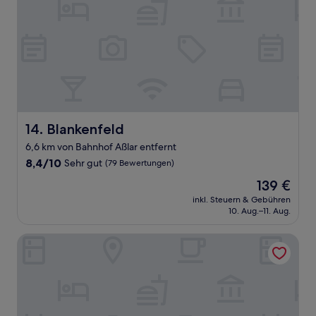
Blankenfeld
14. Blankenfeld
6,6 km von Bahnhof Aßlar entfernt
8.4
8,4/10
Sehr gut
(79 Bewertungen)
von
Der
139 €
10,
Preis
Sehr
inkl. Steuern & Gebühren
beträgt
10. Aug.–11. Aug.
gut,
139 €
(79
Bewertungen)
ADAPT APARTMENT HOTEL Wetzlar