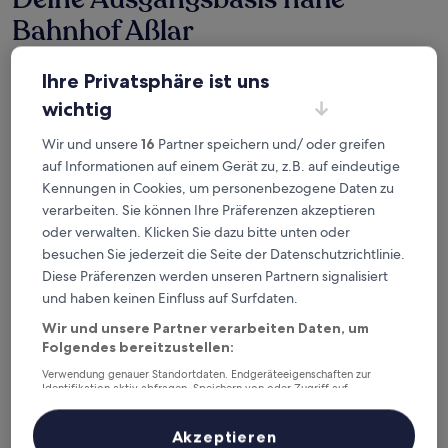
Bahnhof Aßlar
Ihre Privatsphäre ist uns
Burg Hermannstein - Rittersaal
wichtig
Wir und unsere
16
Partner speichern und/ oder greifen
auf Informationen auf einem Gerät zu, z.B. auf eindeutige
Kennungen in Cookies, um personenbezogene Daten zu
verarbeiten. Sie können Ihre Präferenzen akzeptieren
oder verwalten. Klicken Sie dazu bitte unten oder
besuchen Sie jederzeit die Seite der Datenschutzrichtlinie.
Diese Präferenzen werden unseren Partnern signalisiert
und haben keinen Einfluss auf Surfdaten.
Burg Hermannstein - Rittersaal
1. Burg Hermannstein - Rittersaal
Wir und unsere Partner verarbeiten Daten, um
Folgendes bereitzustellen:
2,4 km von Bahnhof Aßlar entfernt
10.0
10/10
Außergewöhnlich
(1 Bewertung)
Verwendung genauer Standortdaten. Endgeräteeigenschaften zur
von
Identifikation aktiv abfragen. Speichern von oder Zugriff auf
Der
169 €
Informationen auf einem Endgerät. Personalisierte Werbung und
10,
Preis
Inhalte, Messung von Werbeleistung und der Performance von Inhalten,
Außergewöhnlich,
inkl. Steuern & Gebühren
Zielgruppenforschung sowie Entwicklung und Verbesserung von
Akzeptieren
beträgt
11. Aug.–12. Aug.
(1
Angeboten.