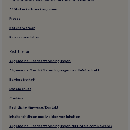
Frankfurt Hotels
Affiliate-Partner-Programm
Hartenrod Hotels
Presse
Wetzlar Hotels
Bei uns werben
Edelsberg Hotels
Reiseveranstalter
Hotels nahe Frankfurt Intl.
Niederweidbach Hotels
Richtlinien
Ferienwohnungen in Grüneburgpark
Allgemeine Geschäftsbedingungen
Aparthotels in Grüneburgpark
Allgemeine Geschäftsbedingungen von FeWo-direkt
Aparthotels in Frankfurt
Barrierefreiheit
Familien in Frankfurt
Datenschutz
Hotels mit inbegriffenem Frühstück in Frankfurt
Cookies
Haustierfreundliche in Frankfurt
Rechtliche Hinweise/Kontakt
Hotels mit Wellnessbereich nahe Große Bockenheimer
Straße
Inhaltsrichtlinien und Melden von Inhalten
Business nahe Große Bockenheimer Straße
Allgemeine Geschäftsbedingungen für Hotels.com Rewards