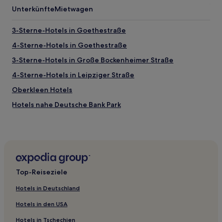
Unterkünfte
Mietwagen
3-Sterne-Hotels in Goethestraße
4-Sterne-Hotels in Goethestraße
3-Sterne-Hotels in Große Bockenheimer Straße
4-Sterne-Hotels in Leipziger Straße
Oberkleen Hotels
Hotels nahe Deutsche Bank Park
Hotels nahe Bahnhof Weilburg
Hotels nahe Bahnhof Dutenhofen
Hotels nahe Asklepios Klinik Lich GmbH Klinik für Innere
Medizin
Top-Reiseziele
Dillenburg Hotels
Falkenbach Hotels
Hotels in Deutschland
Hotels nahe Hugenotten- und Waldenserpfad
Hotels in den USA
Barig Hotels
Hotels in Tschechien