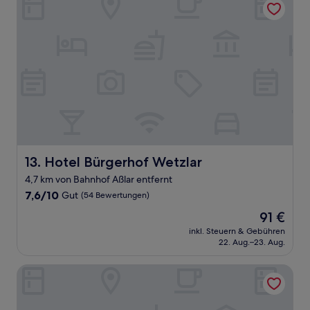
Hotel Bürgerhof Wetzlar
13. Hotel Bürgerhof Wetzlar
4,7 km von Bahnhof Aßlar entfernt
7.6
7,6/10
Gut
(54 Bewertungen)
von
Der
91 €
10,
Preis
Gut,
inkl. Steuern & Gebühren
beträgt
22. Aug.–23. Aug.
(54
91 €
Bewertungen)
Blankenfeld