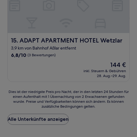
ADAPT APARTMENT HOTEL Wetzlar
15. ADAPT APARTMENT HOTEL Wetzlar
3,9 km von Bahnhof Aßlar entfernt
6.8
6,8/10
(3 Bewertungen)
von
Der
144 €
10,
Preis
(3
inkl. Steuern & Gebühren
beträgt
28. Aug.–29. Aug.
Bewertungen)
144 €
Dies
Dies ist der niedrigste Preis pro Nacht, der in den letzten 24 Stunden für
einen Aufenthalt mit 1 Übernachtung von 2 Erwachsenen gefunden
ist
wurde. Preise und Verfügbarkeiten können sich ändern. Es können
der
zusätzliche Bedingungen gelten.
niedrigste
Preis
Alle Unterkünfte anzeigen
pro
Nacht,
der
in