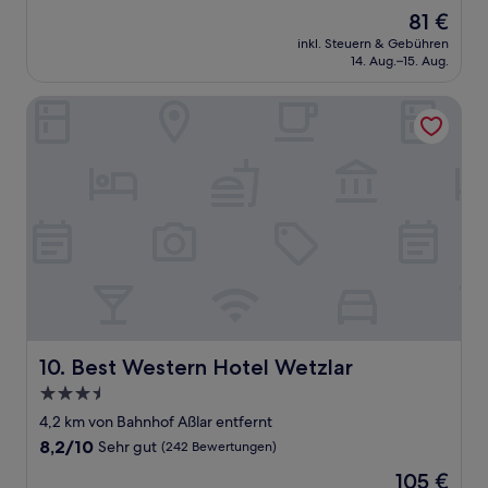
von
Der
81 €
10,
Preis
Sehr
inkl. Steuern & Gebühren
beträgt
14. Aug.–15. Aug.
gut,
81 €
(183
Bewertungen)
Best Western Hotel Wetzlar
Best Western Hotel Wetzlar
10. Best Western Hotel Wetzlar
3.5-
Sterne-
4,2 km von Bahnhof Aßlar entfernt
Unterkunft
8.2
8,2/10
Sehr gut
(242 Bewertungen)
von
Der
105 €
10,