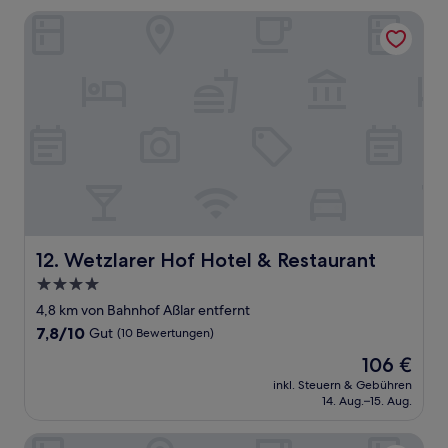
Wetzlarer Hof Hotel & Restaurant
Wetzlarer Hof Hotel & Restaurant
12. Wetzlarer Hof Hotel & Restaurant
4.0-
Sterne-
4,8 km von Bahnhof Aßlar entfernt
Unterkunft
7.8
7,8/10
Gut
(10 Bewertungen)
von
Der
106 €
10,
Preis
Gut,
inkl. Steuern & Gebühren
beträgt
14. Aug.–15. Aug.
(10
106 €
Bewertungen)
Hotel Bürgerhof Wetzlar