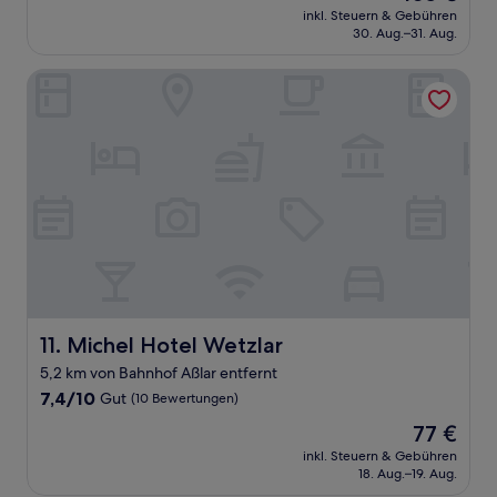
Preis
Sehr
inkl. Steuern & Gebühren
beträgt
30. Aug.–31. Aug.
gut,
105 €
(242
Bewertungen)
Michel Hotel Wetzlar
Michel Hotel Wetzlar
11. Michel Hotel Wetzlar
5,2 km von Bahnhof Aßlar entfernt
7.4
7,4/10
Gut
(10 Bewertungen)
von
Der
77 €
10,
Preis
Gut,
inkl. Steuern & Gebühren
beträgt
18. Aug.–19. Aug.
(10
77 €
Bewertungen)