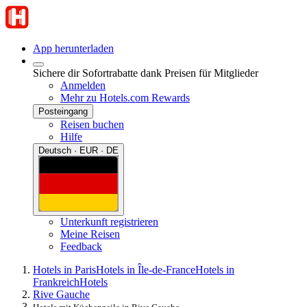
App herunterladen
Sichere dir Sofortrabatte dank Preisen für Mitglieder
Anmelden
Mehr zu Hotels.com Rewards
Posteingang
Reisen buchen
Hilfe
Deutsch · EUR · DE
Unterkunft registrieren
Meine Reisen
Feedback
Hotels in Paris
Hotels in Île-de-France
Hotels in
Frankreich
Hotels
Rive Gauche