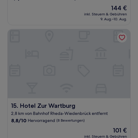
von
Der
144 €
10,
Preis
Wunderbar,
inkl. Steuern & Gebühren
beträgt
9. Aug.–10. Aug.
(46
144 €
Bewertungen)
Hotel Zur Wartburg
Hotel Zur Wartburg
15. Hotel Zur Wartburg
2,8 km von Bahnhof Rheda-Wiedenbrück entfernt
8.8
8,8/10
Hervorragend
(8 Bewertungen)
von
Der
101 €
10,
Preis
Hervorragend,
inkl. Steuern & Gebühren