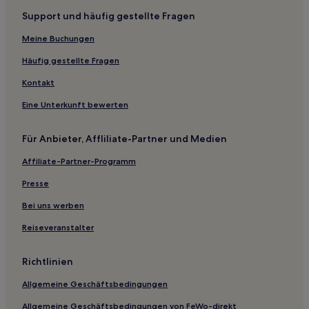
Hagen Hotels
Support und häufig gestellte Fragen
Kaunitz Hotels
Meine Buchungen
Hotels nahe Strandbad
Häufig gestellte Fragen
Hotels nahe Benteler-Arena
Kontakt
Hotels nahe Paderborn Hauptbahnhof
Eine Unterkunft bewerten
Oelde Hotels
Hotels nahe Bahnhof Sennestadt
Für Anbieter, Affliliate-Partner und Medien
Hotels nahe Bahnhof Hövelriege
Affiliate-Partner-Programm
Hotels nahe Teutoburger Wald
Presse
Hotels nahe Bahnhof Vohren
Bei uns werben
Isingdorf Hotels
Reiseveranstalter
Warendorf: Hotels
Beelen Hotels
Richtlinien
Hotels nahe Meierteich
Allgemeine Geschäftsbedingungen
Vintrup Hotels
Allgemeine Geschäftsbedingungen von FeWo-direkt