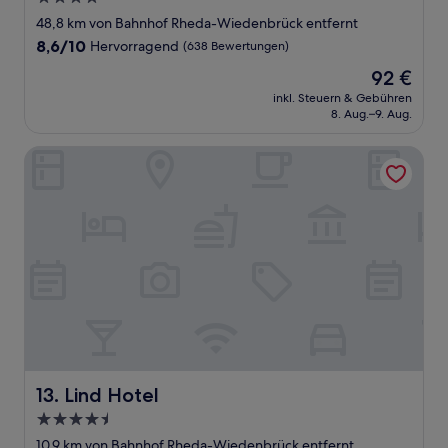
Sterne-
48,8 km von Bahnhof Rheda-Wiedenbrück entfernt
Unterkunft
8.6
8,6/10
Hervorragend
(638 Bewertungen)
von
Der
92 €
10,
Preis
Hervorragend,
inkl. Steuern & Gebühren
beträgt
8. Aug.–9. Aug.
(638
92 €
Bewertungen)
Lind Hotel
Lind Hotel
13. Lind Hotel
4.5-
Sterne-
10,9 km von Bahnhof Rheda-Wiedenbrück entfernt