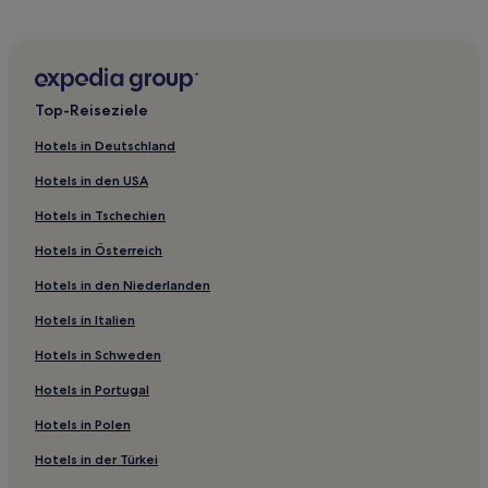
Hotels nahe Straßenbahnhaltestelle Vellinghausen
Ramesohl - Welver
Hotels nahe Bahnhof Halle
Top-Reiseziele
Hotels nahe Klimapark Rietberg
Hotels nahe Kurpark
Hotels in Deutschland
Hotels nahe Rathaus
Hotels in den USA
Lippstadt Hotels
Hotels in Tschechien
Sudheide Hotels
Hotels in Österreich
Erwitte Hotels
Hotels in den Niederlanden
Sennelager Hotels
Hotels in Italien
Landkreis Soest: Hotels
Hotels in Schweden
Hotels nahe Bahnhof Warendorf-Einen-Müssingen
Hotels in Portugal
Landkreis Gütersloh: Hotels
Hotels in Polen
Versmold Hotels
Hotels in der Türkei
Schloss Holte-Stukenbrock Hotels