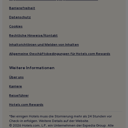
Pensionen in Bünde
Barrierefreiheit
Ferienwohnungen in Aasee
Datenschutz
Business in Lippstadt
Cookies
Haustierfreundliche in Lippstadt
Rechtliche Hinweise/Kontakt
Hotels mit Parkplatz in Rheda-Wiedenbrück
Inhaltsrichtlinien und Melden von Inhalten
Hotels mit Parkplatz in Herford
Allgemeine Geschäftsbedingungen für Hotels.com Rewards
Familien in Bad Salzuflen
Haustierfreundliche in Bad Salzuflen
Weitere Informationen
Haustierfreundliche in Bestwig
Über uns
Ski in Bestwig
Karriere
Haustierfreundliche in Werne
Reiseführer
Haustierfreundliche in Hamm
Hotels.com Rewards
Haustierfreundliche in Warendorf
Hotels mit Fitnessbereich in Regierungsbezirk Arnsberg
*Bei einigen Hotels muss die Stornierung mehr als 24 Stunden vor
Check-in erfolgen. Weitere Details auf der Website.
Haustierfreundliche in Regierungsbezirk Arnsberg
© 2026 Hotels.com, L.P., ein Unternehmen der Expedia Group. Alle