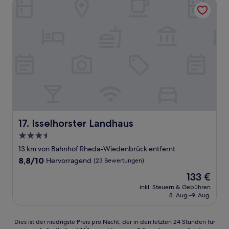
Isselhorster Landhaus
Isselhorster Landhaus
17. Isselhorster Landhaus
3.5-
Sterne-
13 km von Bahnhof Rheda-Wiedenbrück entfernt
Unterkunft
8.8
8,8/10
Hervorragend
(23 Bewertungen)
von
Der
133 €
10,
Preis
Hervorragend,
inkl. Steuern & Gebühren
beträgt
8. Aug.–9. Aug.
(23
133 €
Bewertungen)
Dies
Dies ist der niedrigste Preis pro Nacht, der in den letzten 24 Stunden für