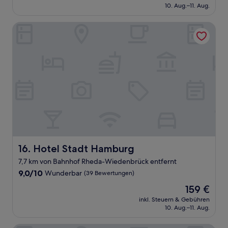
beträgt
10. Aug.–11. Aug.
(8
101 €
Bewertungen)
Hotel Stadt Hamburg
Hotel Stadt Hamburg
16. Hotel Stadt Hamburg
7,7 km von Bahnhof Rheda-Wiedenbrück entfernt
9.0
9,0/10
Wunderbar
(39 Bewertungen)
von
Der
159 €
10,
Preis
Wunderbar,
inkl. Steuern & Gebühren
beträgt
10. Aug.–11. Aug.
(39
159 €
Bewertungen)