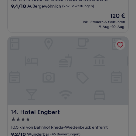
Unterkunft
9.4
9,4/10
Außergewöhnlich
(257 Bewertungen)
von
Der
120 €
10,
Preis
Außergewöhnlich,
inkl. Steuern & Gebühren
beträgt
9. Aug.–10. Aug.
(257
120 €
Bewertungen)
Hotel Engbert
Hotel Engbert
14. Hotel Engbert
4.0-
Sterne-
10,5 km von Bahnhof Rheda-Wiedenbrück entfernt
Unterkunft
9.2
9,2/10
Wunderbar
(46 Bewertungen)