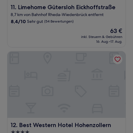
Limehome Gütersloh Eickhoffstraße
11. Limehome Gütersloh Eickhoffstraße
8,7 km von Bahnhof Rheda-Wiedenbrück entfernt
8.4
8,4/10
Sehr gut
(54 Bewertungen)
von
Der
63 €
10,
Preis
Sehr
inkl. Steuern & Gebühren
beträgt
16. Aug.–17. Aug.
gut,
63 €
(54
Bewertungen)
Best Western Hotel Hohenzollern
Best Western Hotel Hohenzollern
12. Best Western Hotel Hohenzollern
4.0-