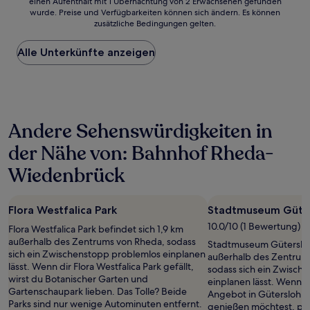
einen Aufenthalt mit 1 Übernachtung von 2 Erwachsenen gefunden
ist
wurde. Preise und Verfügbarkeiten können sich ändern. Es können
der
zusätzliche Bedingungen gelten.
niedrigste
Preis
Alle Unterkünfte anzeigen
pro
Nacht,
der
in
den
letzten
Andere Sehenswürdigkeiten in
24 Stunden
für
der Nähe von: Bahnhof Rheda-
einen
Aufenthalt
Wiedenbrück
mit
1 Übernachtung
von
Flora Westfalica Park
Stadtmuseum Güte
2 Erwachsenen
10.0/10 (1 Bewertung)
gefunden
Flora Westfalica Park befindet sich 1,9 km
wurde.
außerhalb des Zentrums von Rheda, sodass
Stadtmuseum Gütersloh
Preise
sich ein Zwischenstopp problemlos einplanen
außerhalb des Zentrums
und
lässt. Wenn dir Flora Westfalica Park gefällt,
sodass sich ein Zwisch
Verfügbarkeiten
wirst du Botanischer Garten und
einplanen lässt. Wenn d
können
Gartenschaupark lieben. Das Tolle? Beide
Angebot in Gütersloh i
sich
Parks sind nur wenige Autominuten entfernt.
genießen möchtest, pl