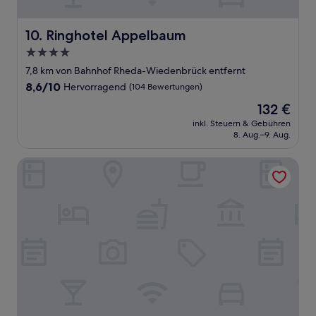
Ringhotel Appelbaum
10. Ringhotel Appelbaum
4.0-
Sterne-
7,8 km von Bahnhof Rheda-Wiedenbrück entfernt
Unterkunft
8.6
8,6/10
Hervorragend
(104 Bewertungen)
von
Der
132 €
10,
Preis
Hervorragend,
inkl. Steuern & Gebühren
beträgt
8. Aug.–9. Aug.
(104
132 €
Bewertungen)
Limehome Gütersloh Eickhoffstraße