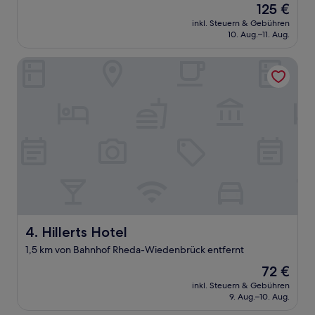
Der
125 €
10,
Preis
Wunderbar,
inkl. Steuern & Gebühren
beträgt
10. Aug.–11. Aug.
(70
125 €
Bewertungen)
Hillerts Hotel
Hillerts Hotel
4. Hillerts Hotel
1,5 km von Bahnhof Rheda-Wiedenbrück entfernt
Der
72 €
Preis
inkl. Steuern & Gebühren
beträgt
9. Aug.–10. Aug.
72 €