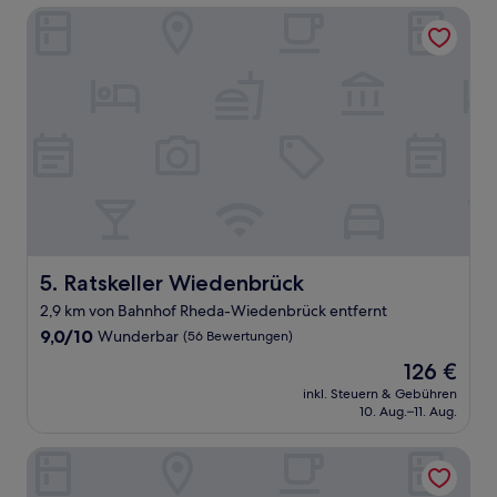
Ratskeller Wiedenbrück
Ratskeller Wiedenbrück
5. Ratskeller Wiedenbrück
2,9 km von Bahnhof Rheda-Wiedenbrück entfernt
9.0
9,0/10
Wunderbar
(56 Bewertungen)
von
Der
126 €
10,
Preis
Wunderbar,
inkl. Steuern & Gebühren
beträgt
10. Aug.–11. Aug.
(56
126 €
Bewertungen)
Prize By Radisson, Osnabruck