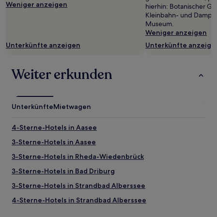
ändern.
Weniger anzeigen
hierhin: Botanischer Ga
Es
Kleinbahn- und Dampf
können
Museum.
zusätzliche
Weniger anzeigen
Bedingungen
Unterkünfte anzeigen
Unterkünfte anzeige
gelten.
Weiter erkunden
Unterkünfte
Mietwagen
4-Sterne-Hotels in Aasee
3-Sterne-Hotels in Aasee
3-Sterne-Hotels in Rheda-Wiedenbrück
3-Sterne-Hotels in Bad Driburg
3-Sterne-Hotels in Strandbad Alberssee
4-Sterne-Hotels in Strandbad Alberssee
Neuenkirchen Hotels