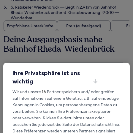
5. Ratskeller Wiedenbrück
— Liegt in 2,9 km von Bahnhof
Rheda-Wiedenbrück entfernt. Gästebewertung: 9,0/10 —
Wunderbar.
Empfohlene Unterkünfte
Preis (aufsteigend)
Ent
Deine Ausgangsbasis nahe
Bahnhof Rheda-Wiedenbrück
Hotel Restaurant Reuter
Ihre Privatsphäre ist uns
wichtig
Wir und unsere
16
Partner speichern und/ oder greifen
auf Informationen auf einem Gerät zu, z.B. auf eindeutige
Kennungen in Cookies, um personenbezogene Daten zu
verarbeiten. Sie können Ihre Präferenzen akzeptieren
oder verwalten. Klicken Sie dazu bitte unten oder
besuchen Sie jederzeit die Seite der Datenschutzrichtlinie.
Diese Präferenzen werden unseren Partnern signalisiert