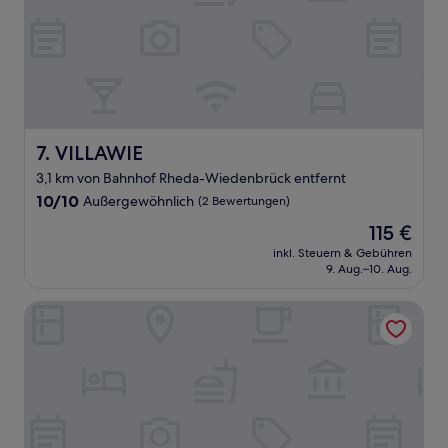
VILLAWIE
7. VILLAWIE
3,1 km von Bahnhof Rheda-Wiedenbrück entfernt
10.0
10/10
Außergewöhnlich
(2 Bewertungen)
von
Der
115 €
10,
Preis
Außergewöhnlich,
inkl. Steuern & Gebühren
beträgt
9. Aug.–10. Aug.
(2
115 €
Bewertungen)
Hotel-Residence Klosterpforte