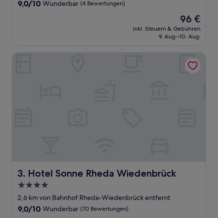
9.0
9,0/10
Wunderbar
(4 Bewertungen)
von
Der
96 €
10,
Preis
Wunderbar,
inkl. Steuern & Gebühren
beträgt
9. Aug.–10. Aug.
(4
96 €
Bewertungen)
Hotel Sonne Rheda Wiedenbrück
Hotel Sonne Rheda Wiedenbrück
3. Hotel Sonne Rheda Wiedenbrück
4.0-
Sterne-
2,6 km von Bahnhof Rheda-Wiedenbrück entfernt
Unterkunft
9.0
9,0/10
Wunderbar
(70 Bewertungen)
von