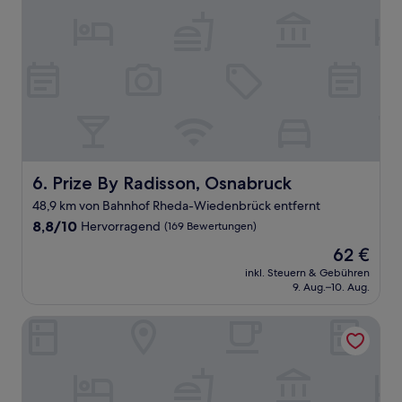
Prize By Radisson, Osnabruck
6. Prize By Radisson, Osnabruck
48,9 km von Bahnhof Rheda-Wiedenbrück entfernt
8.8
8,8/10
Hervorragend
(169 Bewertungen)
von
Der
62 €
10,
Preis
Hervorragend,
inkl. Steuern & Gebühren
beträgt
9. Aug.–10. Aug.
(169
62 €
Bewertungen)
VILLAWIE