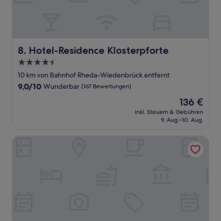
Hotel-Residence Klosterpforte
8. Hotel-Residence Klosterpforte
4.5-
Sterne-
10 km von Bahnhof Rheda-Wiedenbrück entfernt
Unterkunft
9.0
9,0/10
Wunderbar
(167 Bewertungen)
von
Der
136 €
10,
Preis
Wunderbar,
inkl. Steuern & Gebühren
beträgt
9. Aug.–10. Aug.
(167
136 €
Bewertungen)
Parkhotel Gütersloh