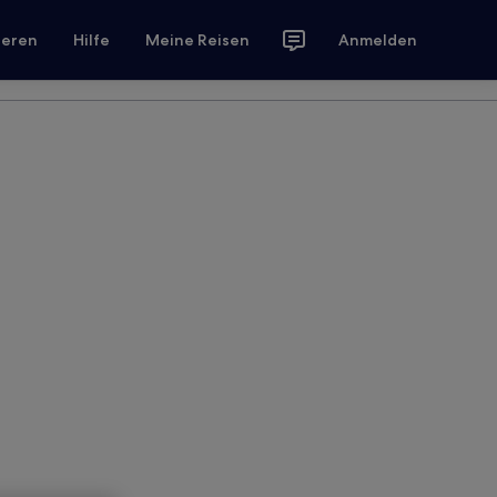
ieren
Hilfe
Meine Reisen
Anmelden