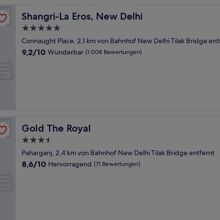
Shangri-La Eros, New Delhi
Shangri-La Eros, New Delhi
5.0-
Sterne-
Connaught Place, 2,1 km von Bahnhof New Delhi Tilak Bridge ent
Unterkunft
9.2
9,2/10
Wunderbar
(1.008 Bewertungen)
von
10,
Wunderbar,
(1.008
Bewertungen)
Gold The Royal
Gold The Royal
3.5-
Sterne-
Paharganj, 2,4 km von Bahnhof New Delhi Tilak Bridge entfernt
Unterkunft
8.6
8,6/10
Hervorragend
(71 Bewertungen)
von
10,
Hervorragend,
(71
Bewertungen)