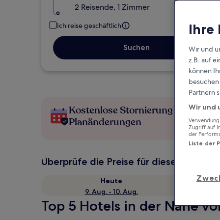
2 Reisende, 1 Zimmer
Ihre
Ich reise geschäftlich
Suchen
Wir und u
z.B. auf 
können Ihr
besuchen S
Partnern s
Wir und 
Kostenlose Stornierung bei
Planänderungen
Verwendung g
Zugriff auf 
der Perform
Liste der 
Überprüfe die Preise für diese Daten
Zwec
Heute
9. Aug. - 10. Aug.
Top 5 Hotels in der Nähe vo