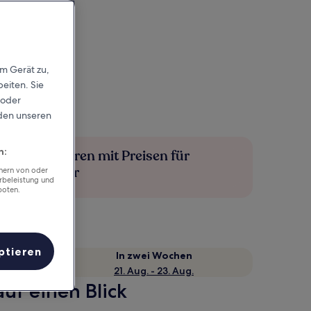
em Gerät zu,
eiten. Sie
 oder
rden unseren
n:
Mehr sparen mit Preisen für
Mitglieder
chern von oder
rbeleistung und
boten.
ptieren
e
In zwei Wochen
21. Aug. - 23. Aug.
uf einen Blick