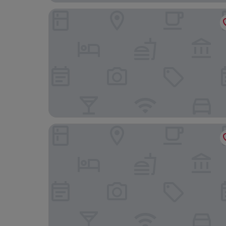
The LaLiT New Delhi
The Metrostay Delhi