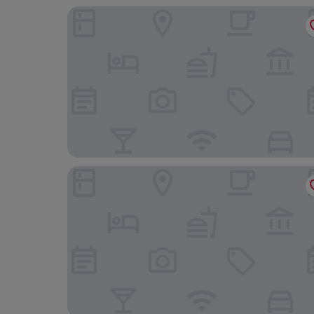
Shangri-La Eros, New Delhi
Gold The Royal