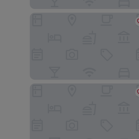
Hotel All In Homes
Hotel S B Inn Paharganj