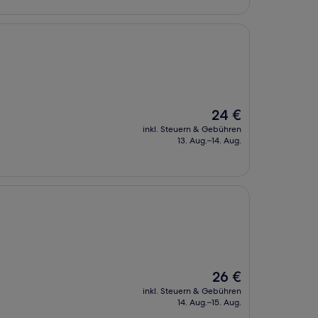
Der
24 €
Preis
inkl. Steuern & Gebühren
beträgt
13. Aug.–14. Aug.
24 €
Der
26 €
Preis
inkl. Steuern & Gebühren
beträgt
14. Aug.–15. Aug.
26 €