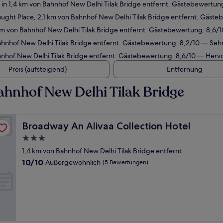
in 1,4 km von Bahnhof New Delhi Tilak Bridge entfernt. Gästebewertu
ught Place, 2,1 km von Bahnhof New Delhi Tilak Bridge entfernt. Gäst
km von Bahnhof New Delhi Tilak Bridge entfernt. Gästebewertung: 8,6
ahnhof New Delhi Tilak Bridge entfernt. Gästebewertung: 8,2/10 — Sehr
nhof New Delhi Tilak Bridge entfernt. Gästebewertung: 8,6/10 — Herv
Preis (aufsteigend)
Entfernung
hnhof New Delhi Tilak Bridge
Broadway An Alivaa Collection Hotel
Broadway An Alivaa Collection Hotel
3.0-
Sterne-
1,4 km von Bahnhof New Delhi Tilak Bridge entfernt
Unterkunft
10.0
10/10
Außergewöhnlich
(5 Bewertungen)
von
10,
Außergewöhnlich,
(5
Bewertungen)