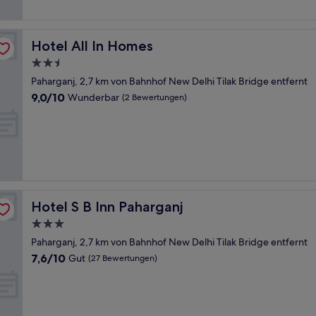
Hotel All In Homes
Hotel All In Homes
2.5-
Sterne-
Paharganj, 2,7 km von Bahnhof New Delhi Tilak Bridge entfernt
Unterkunft
9.0
9,0/10
Wunderbar
(2 Bewertungen)
von
10,
Wunderbar,
(2
Bewertungen)
Hotel S B Inn Paharganj
Hotel S B Inn Paharganj
3.0-
Sterne-
Paharganj, 2,7 km von Bahnhof New Delhi Tilak Bridge entfernt
Unterkunft
7.6
7,6/10
Gut
(27 Bewertungen)
von
10,
Gut,
(27