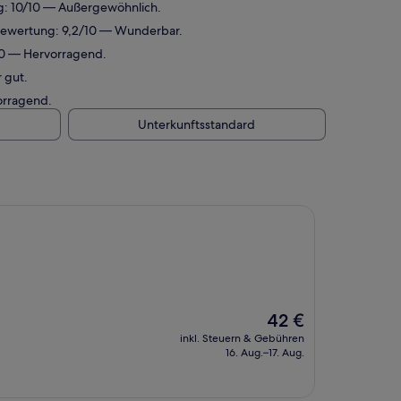
ng: 10/10 — Außergewöhnlich.
ebewertung: 9,2/10 — Wunderbar.
/10 — Hervorragend.
 gut.
orragend.
Unterkunftsstandard
Der
42 €
Preis
inkl. Steuern & Gebühren
beträgt
16. Aug.–17. Aug.
42 €