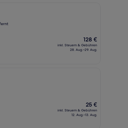
fernt
Der
128 €
Preis
inkl. Steuern & Gebühren
beträgt
28. Aug.–29. Aug.
128 €
Der
25 €
Preis
inkl. Steuern & Gebühren
beträgt
12. Aug.–13. Aug.
25 €