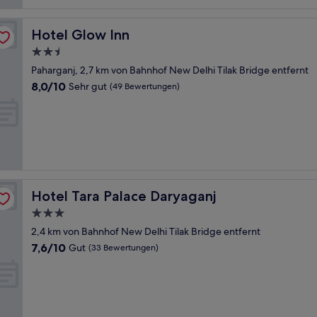
Hotel Glow Inn
Hotel Glow Inn
2.5-
Sterne-
Paharganj, 2,7 km von Bahnhof New Delhi Tilak Bridge entfernt
Unterkunft
8.0
8,0/10
Sehr gut
(49 Bewertungen)
von
10,
Sehr
gut,
(49
Bewertungen)
Hotel Tara Palace Daryaganj
Hotel Tara Palace Daryaganj
3.0-
Sterne-
2,4 km von Bahnhof New Delhi Tilak Bridge entfernt
Unterkunft
7.6
7,6/10
Gut
(33 Bewertungen)
von
10,
Gut,
(33
Bewertungen)