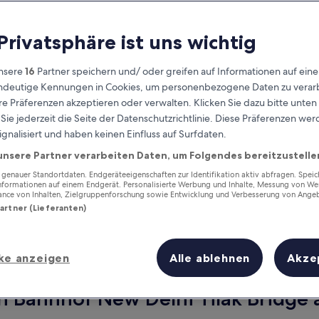
 Privatsphäre ist uns wichtig
nsere
16
Partner speichern und/ oder greifen auf Informationen auf ein
eindeutige Kennungen in Cookies, um personenbezogene Daten zu verarb
e Präferenzen akzeptieren oder verwalten. Klicken Sie dazu bitte unten
ie jederzeit die Seite der Datenschutzrichtlinie. Diese Präferenzen we
ignalisiert und haben keinen Einfluss auf Surfdaten.
unsere Partner verarbeiten Daten, um Folgendes bereitzustelle
Verdiene Prämien für jede
wahrgenommene Übernachtung
enauer Standortdaten. Endgeräteeigenschaften zur Identifikation aktiv abfragen. Spei
Informationen auf einem Endgerät. Personalisierte Werbung und Inhalte, Messung von We
ance von Inhalten, Zielgruppenforschung sowie Entwicklung und Verbesserung von Ange
Partner (Lieferanten)
ke anzeigen
Alle ablehnen
Akze
Morgen
Nächstes Wochenend
10. Aug. - 11. Aug.
14. Aug. - 16. Aug.
n Bahnhof New Delhi Tilak Bridge a