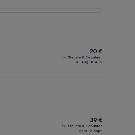
Der
20 €
Preis
inkl. Steuern & Gebühren
beträgt
10. Aug.–11. Aug.
20 €
Der
39 €
Preis
inkl. Steuern & Gebühren
beträgt
1. Sept.–2. Sept.