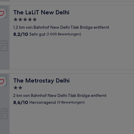
The LaLiT New Delhi
The LaLiT New Delhi
5.0-
Sterne-
1,2 km von Bahnhof New Delhi Tilak Bridge entfernt
Unterkunft
8.2
8,2/10
Sehr gut
(1.005 Bewertungen)
von
10,
Sehr
gut,
(1.005
Bewertungen)
The Metrostay Delhi
The Metrostay Delhi
2.0-
Sterne-
2 km von Bahnhof New Delhi Tilak Bridge entfernt
Unterkunft
8.6
8,6/10
Hervorragend
(9 Bewertungen)
von
10,
Hervorragend,
(9
Bewertungen)