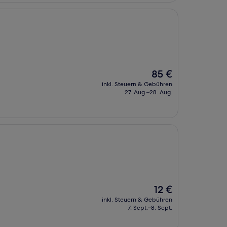
Der
85 €
Preis
inkl. Steuern & Gebühren
beträgt
27. Aug.–28. Aug.
85 €
Der
12 €
Preis
inkl. Steuern & Gebühren
beträgt
7. Sept.–8. Sept.
12 €