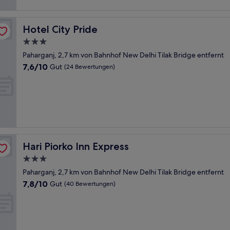
Hotel City Pride
Hotel City Pride
3.0-
Sterne-
Paharganj, 2,7 km von Bahnhof New Delhi Tilak Bridge entfernt
Unterkunft
7.6
7,6/10
Gut
(24 Bewertungen)
von
10,
Gut,
(24
Bewertungen)
Hari Piorko Inn Express
Hari Piorko Inn Express
3.0-
Sterne-
Paharganj, 2,7 km von Bahnhof New Delhi Tilak Bridge entfernt
Unterkunft
7.8
7,8/10
Gut
(40 Bewertungen)
von
10,
Gut,
(40
Bewertungen)