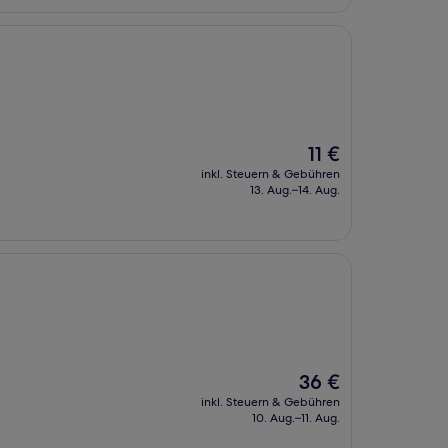
Der
11 €
Preis
inkl. Steuern & Gebühren
beträgt
13. Aug.–14. Aug.
11 €
Der
36 €
Preis
inkl. Steuern & Gebühren
beträgt
10. Aug.–11. Aug.
36 €