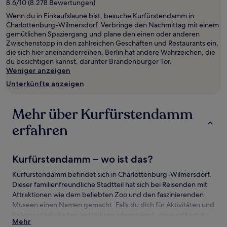
8.6/10 (8.278 Bewertungen)
von
Wenn du in Einkaufslaune bist, besuche Kurfürstendamm in
2 Erwachsenen
Charlottenburg-Wilmersdorf. Verbringe den Nachmittag mit einem
gefunden
gemütlichen Spaziergang und plane den einen oder anderen
wurde.
Zwischenstopp in den zahlreichen Geschäften und Restaurants ein,
Preise
die sich hier aneinanderreihen. Berlin hat andere Wahrzeichen, die
und
du besichtigen kannst, darunter Brandenburger Tor.
Verfügbarkeiten
Weniger anzeigen
können
sich
Unterkünfte anzeigen
ändern.
Es
können
Mehr über Kurfürstendamm
zusätzliche
Bedingungen
erfahren
gelten.
Kurfürstendamm – wo ist das?
Kurfürstendamm befindet sich in Charlottenburg-Wilmersdorf.
Dieser familienfreundliche Stadtteil hat sich bei Reisenden mit
Attraktionen wie dem beliebten Zoo und den faszinierenden
Museen einen Namen gemacht. Falls du dich für Aktivitäten und
Sehenswürdigkeiten im Umkreis interessierst, dann solltest du
Mehr
dir diese Attraktionen nicht entgehen lassen: Potsdamer Platz