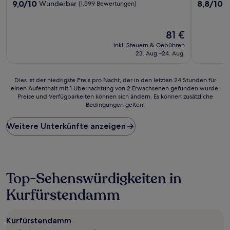
9.0
8.8
9,0/10
8,8/10
Wunderbar
H
(1.599 Bewertungen)
von
von
10,
10,
Wunderbar,
Hervorrag
Der
81 €
(1.599
(1.166
Preis
inkl. Steuern & Gebühren
Bewertungen)
Bewertun
beträgt
23. Aug.–24. Aug.
81 €
Dies
Dies ist der niedrigste Preis pro Nacht, der in den letzten 24 Stunden für
einen Aufenthalt mit 1 Übernachtung von 2 Erwachsenen gefunden wurde.
ist
Preise und Verfügbarkeiten können sich ändern. Es können zusätzliche
der
Bedingungen gelten.
niedrigste
Preis
Weitere Unterkünfte anzeigen
pro
Nacht,
der
in
den
letzten
Top-Sehenswürdigkeiten in
24 Stunden
Kurfürstendamm
für
einen
Aufenthalt
mit
Kurfürstendamm
1 Übernachtung