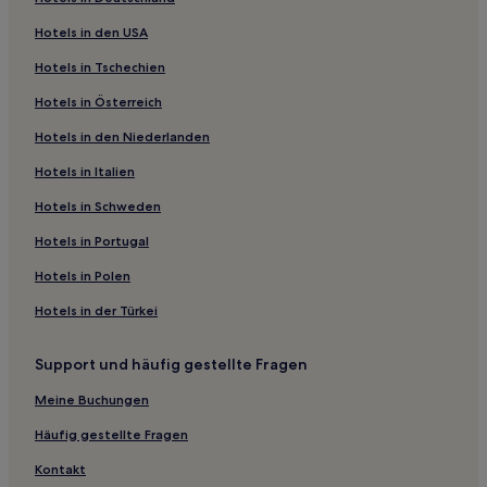
Ferienwohnungen in Thermometersiedlung
Hotels in den USA
Hostels in Thermometersiedlung
Hotels in Tschechien
Pensionen in Thermometersiedlung
Hotels in Österreich
Hotels nahe Contemporary Fine Arts
Hotels in den Niederlanden
Hotels nahe Deutsche Bank KunstHalle
Hotels in Italien
Hotels nahe Grips-Theater
Hotels nahe GDR Border Watchtower Erna-Berger-Strasse
Hotels in Schweden
Hotels nahe Kulturforum
Hotels in Portugal
Hotels nahe U-Bahnhof Nauener Platz
Hotels in Polen
Hotels nahe Sammlung Kindheit & Jugend
Hotels in der Türkei
Hotels nahe DZ Bank
Support und häufig gestellte Fragen
Hotels nahe Boulevard der Stars
Meine Buchungen
Hotels nahe Weinhaus Huth
Hotels nahe Berlinale Palast
Häufig gestellte Fragen
Hotels nahe Ramones Museum
Kontakt