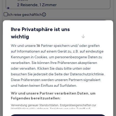
2 Reisende, 1 Zimmer
Ich reise geschäftlich
Suchen
Ihre Privatsphäre ist uns
wichtig
Kostenlose Stornierung bei
Wir und unsere
16
Partner speichern und/ oder greifen
Planänderungen
auf Informationen auf einem Gerät zu, z.B. auf eindeutige
Kennungen in Cookies, um personenbezogene Daten zu
verarbeiten. Sie können Ihre Präferenzen akzeptieren
Verdiene Prämien für jede
oder verwalten. Klicken Sie dazu bitte unten oder
wahrgenommene Übernachtung
besuchen Sie jederzeit die Seite der Datenschutzrichtlinie.
Diese Präferenzen werden unseren Partnern signalisiert
Mehr sparen mit Preisen für Mitglieder
und haben keinen Einfluss auf Surfdaten.
Wir und unsere Partner verarbeiten Daten, um
Folgendes bereitzustellen:
Überprüfe die Preise für diese Daten
Verwendung genauer Standortdaten. Endgeräteeigenschaften zur
Identifikation aktiv abfragen. Speichern von oder Zugriff auf
Informationen auf einem Endgerät. Personalisierte Werbung und