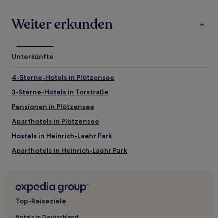
und Brandenburger Tor.
Weiter erkunden
Sehenswürdigkeiten und Aktivitäten nahe
Kurfürstendamm
Sehenswürdigkeiten nahe Kurfürstendamm
Unterkünfte
Ku’damm Eck
4-Sterne-Hotels in Plötzensee
Potsdamer Platz
Brandenburger Tor
3-Sterne-Hotels in Torstraße
Olympiastadion
Pensionen in Plötzensee
Alexanderplatz
Aparthotels in Plötzensee
Aktivitäten nahe Kurfürstendamm
Hostels in Heinrich-Laehr Park
The Story of Berlin
Theater und Komödie am Kurfürstendamm
Aparthotels in Heinrich-Laehr Park
Theater des Westens
Pensionen in Kurfürstendamm
C/O Berlin
Deutsche Oper Berlin
Gasthäuser in Berlin
Ferienwohnungen in Berlin
Top-Reiseziele
Hostels in Berlin
Hotels in Deutschland