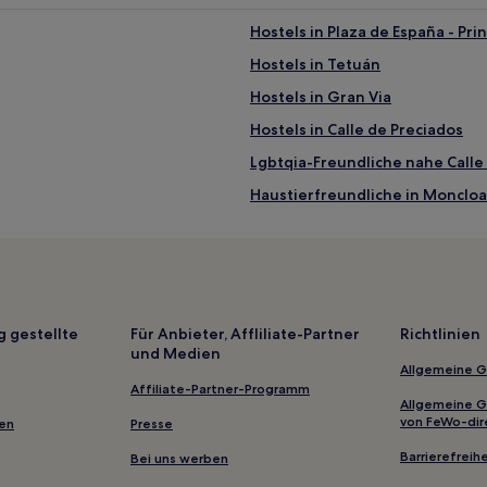
Hostels in Plaza de España - Pri
Hostels in Tetuán
Hostels in Gran Via
Hostels in Calle de Preciados
Lgbtqia-Freundliche nahe Calle
Haustierfreundliche in Monclo
Haustierfreundliche in Getafe
ado
Familien nahe Gewerbegebiet U
Boutique- nahe Gran Via
Hotels mit Shoppingmöglichkeit
g gestellte
Für Anbieter, Affliliate-Partner
Richtlinien
und Medien
Hotels mit Küchenzeile in Casa
Allgemeine 
Günstige in Casa de Campo
Affiliate-Partner-Programm
Allgemeine 
Boutique- in Casa de Campo
von FeWo-dir
gen
Presse
Familien in Madrid
Barrierefreihe
Bei uns werben