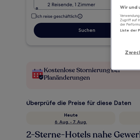
2 Reisende, 1 Zimmer
Wir und 
Ich reise geschäftlich
Verwendung g
Zugriff auf 
der Perform
Suchen
Liste der 
Zwec
Kostenlose Stornierung bei
Planänderungen
Überprüfe die Preise für diese Daten
Heute
6. Aug. - 7. Aug.
2-Sterne-Hotels nahe Gewerb