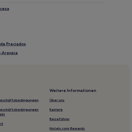
ncesa
 de Preciados
a-Aravaca
rtinsa
 nahe Gran Via
Weitere Informationen
 de Campo
Geschäftsbedingungen
Über uns
Geschäftsbedingungen
Karriere
ekt
Reiseführer
it
Hotels.com Rewards