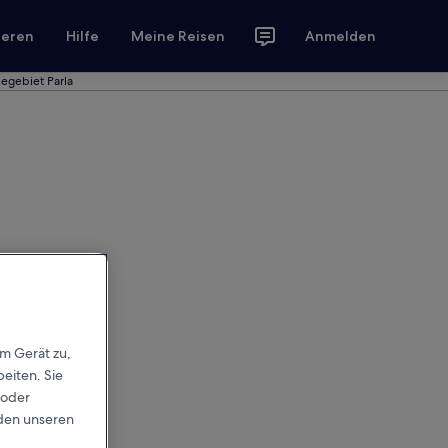
ieren
Hilfe
Meine Reisen
Anmelden
egebiet Parla
em Gerät zu,
eiten. Sie
 oder
rden unseren