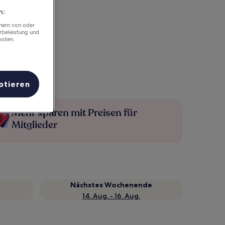
n:
chern von oder
rbeleistung und
boten.
ptieren
Mehr sparen mit Preisen für
Mitglieder
Nächstes Wochenende
14. Aug. - 16. Aug.