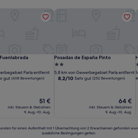
 Fuenlabrada
Posadas de España Pinto
H
 Fuenlabrada
Posadas de España Pinto
H
 Fuenlabrada
Posadas de España Pinto
2.0-
2
Sterne-
S
rbegebiet Parla entfernt
5,8 km von Gewerbegebiet Parla entfernt
1
Unterkunft
U
8.2
8,2/10
e
r gut
Sehr gut
(608 Bewertungen)
(252 Bewertungen)
von
10,
Sehr
Der
gut,
Der
51 €
64 €
Preis
(252
Preis
inkl. Steuern & Gebühren
inkl. Steuern & Gebühren
n)
beträgt
Bewertungen)
beträgt
9. Aug.–10. Aug.
9. Aug.–10. Aug.
51 €
64 €
24 Stunden für einen Aufenthalt mit 1 Übernachtung von 2 Erwachsenen gefunden wu
zusätzliche Bedingungen gelten.