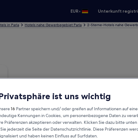
•
EUR
Unterkunft registr
tels in Parla
Hotels nahe Gewerbegebiet Parla
2-Sterne-Hotels nahe Gewerb
 Privatsphäre ist uns wichtig
nsere
16
Partner speichern und/ oder greifen auf Informationen auf ein
eindeutige Kennungen in Cookies, um personenbezogene Daten zu verarb
e Präferenzen akzeptieren oder verwalten. Klicken Sie dazu bitte unten
ie jederzeit die Seite der Datenschutzrichtlinie. Diese Präferenzen we
ignalisiert und haben keinen Einfluss auf Surfdaten.