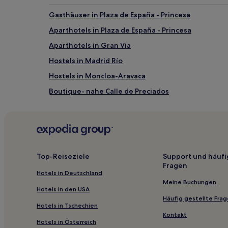
Es
können
Gasthäuser in Plaza de España - Princesa
zusätzliche
Aparthotels in Plaza de España - Princesa
Bedingungen
gelten.
Aparthotels in Gran Via
Hostels in Madrid Río
Hostels in Moncloa-Aravaca
Boutique- nahe Calle de Preciados
Business in Getafe
Hotels mit Shoppingmöglichkeit nahe Paseo del Pr
Hotels mit Parkplatz in Gemeinde von Madrid
Hotels mit Wellnessbereich nahe Gran Via
Top-Reiseziele
Support und häufi
Fragen
Luxus nahe Gran Via
Hotels in Deutschland
Familien in Casa de Campo
Meine Buchungen
Hotels in den USA
Haustierfreundliche in Casa de Campo
Häufig gestellte Fra
Hotels in Tschechien
Lgbtqia-Freundliche in Barrio de las Letras
Kontakt
Hotels in Österreich