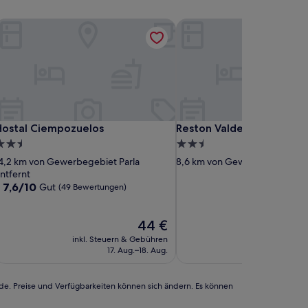
ostal Ciempozuelos
Reston Valdemoro
ostal Ciempozuelos
Reston Valdemoro
Hostal Ciempozuelos
Reston Valdemoro
.5-
2.5-
terne-
Sterne-
4,2 km von Gewerbegebiet Parla
8,6 km von Gewerbegebiet Par
nterkunft
Unterkunft
ntfernt
7.6
7,6/10
Gut
(49 Bewertungen)
von
10,
Gut,
Der
44 €
(49
Preis
inkl. Steuern & Gebühren
Bewertungen)
beträgt
17. Aug.–18. Aug.
44 €
rde. Preise und Verfügbarkeiten können sich ändern. Es können