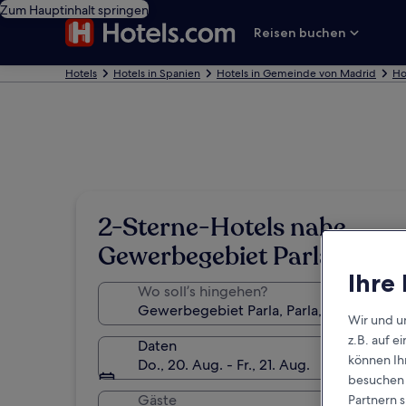
Zum Hauptinhalt springen
Reisen buchen
Hotels
Hotels in Spanien
Hotels in Gemeinde von Madrid
Ho
2-Sterne-Hotels nahe
Gewerbegebiet Parla
Ihre
Wo soll’s hingehen?
Wir und u
z.B. auf 
Daten
können Ihr
Do., 20. Aug. - Fr., 21. Aug.
besuchen S
Gäste
Partnern s