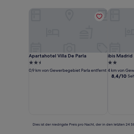
Apartahotel Villa De Parla
ibis Madrid
Apartahotel Villa De Parla
ibis Madrid
Apartahotel Villa De Parla
ibis Madrid
2.5-
2.0-
Sterne-
Sterne-
0,9 km von Gewerbegebiet Parla entfernt
4 km von Gewe
Unterkunft
Unterkunft
8.4
8,4/10
Seh
von
10,
Sehr
gut,
(608
Bewertunge
Dies
Dies ist der niedrigste Preis pro Nacht, der in den letzten 
ist