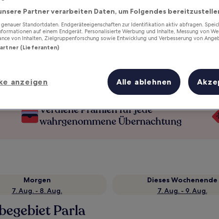
unsere Partner verarbeiten Daten, um Folgendes bereitzustelle
enauer Standortdaten. Endgeräteeigenschaften zur Identifikation aktiv abfragen. Spei
Informationen auf einem Endgerät. Personalisierte Werbung und Inhalte, Messung von We
ance von Inhalten, Zielgruppenforschung sowie Entwicklung und Verbesserung von Ange
Partner (Lieferanten)
ke anzeigen
Alle ablehnen
Akze
Verdiene Prämien für jede
wahrgenommene Übernachtung
Morgen
Dieses Wochenende
7. Aug. - 8. Aug.
7. Aug. - 9. Aug.
egebiet Parla