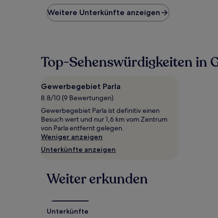
der
niedrigste
Weitere Unterkünfte anzeigen
Preis
pro
Nacht,
der
in
Top-Sehenswürdigkeiten in 
den
letzten
24 Stunden
Gewerbegebiet Parla
für
8.8/10 (9 Bewertungen)
einen
Aufenthalt
Gewerbegebiet Parla ist definitiv einen
mit
Besuch wert und nur 1,6 km vom Zentrum
1 Übernachtung
von Parla entfernt gelegen.
von
Weniger anzeigen
2 Erwachsenen
Unterkünfte anzeigen
gefunden
wurde.
Preise
Weiter erkunden
und
Verfügbarkeiten
können
sich
Unterkünfte
ändern.