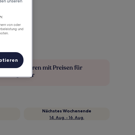
rden unseren
n:
chern von oder
rbeleistung und
boten.
ptieren
Mehr sparen mit Preisen für
Mitglieder
Nächstes Wochenende
14. Aug. - 16. Aug.