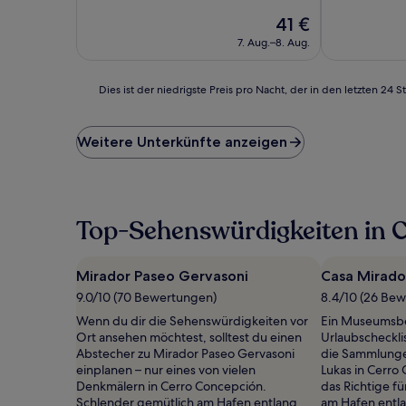
10,
10,
Der
41 €
Hervorragend,
Wunderbar,
Preis
(43
(38
7. Aug.–8. Aug.
beträgt
Bewertungen)
Bewertunge
41 €
Dies
Dies ist der niedrigste Preis pro Nacht, der in den letzten 
ist
der
niedrigste
Weitere Unterkünfte anzeigen
Preis
pro
Nacht,
der
in
Top-Sehenswürdigkeiten in C
den
letzten
24 Stunden
Mirador Paseo Gervasoni
Casa Mirado
für
9.0/10 (70 Bewertungen)
8.4/10 (26 Be
einen
Aufenthalt
Wenn du dir die Sehenswürdigkeiten vor
Ein Museumsbe
mit
Ort ansehen möchtest, solltest du einen
Urlaubscheckli
1 Übernachtung
Abstecher zu Mirador Paseo Gervasoni
die Sammlunge
von
einplanen – nur eines von vielen
Lukas in Cerr
2 Erwachsenen
Denkmälern in Cerro Concepción.
das Richtige f
gefunden
Schlender gemütlich am Hafen entlang
am Hafen entl