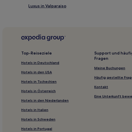
Luxus in Valparaiso
Lgbtqia-Freundliche in Valparaiso
Hotels mit inbegriffenem Frühstück in Región de Va
Günstige in Puchuncavi
Strand in Algarrobo
Hotels nahe San Francisco de Los Andes Naturpark
Top-Reiseziele
Support und häufi
Fragen
Hotels nahe Quinta Vergara
Hotels in Deutschland
Hotels nahe Casino Viña del Mar
Meine Buchungen
Hotels in den USA
Hotels nahe Museum der Marinegeschütze
Häufig gestellte Fra
Hotels in Tschechien
Provinz Petorca: Hotels
Kontakt
Hotels in Österreich
La Cruz Hotels
Eine Unterkunft bew
Hotels in den Niederlanden
Provinz Los Andes: Hotels
Hotels in Italien
Provinz Quillota: Hotels
Hotels in Schweden
Hotels nahe Playa Las Salinas
Hotels in Portugal
Provinz Marga Marga: Hotels