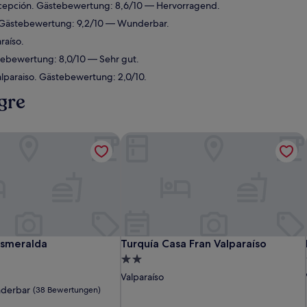
cepción. Gästebewertung: 8,6/10 — Hervorragend.
. Gästebewertung: 9,2/10 — Wunderbar.
raíso.
tebewertung: 8,0/10 — Sehr gut.
lparaiso. Gästebewertung: 2,0/10.
gre
smeralda
Turquía Casa Fran Valparaíso
smeralda
Turquía Casa Fran Valparaíso
Esmeralda
Turquía Casa Fran Valparaíso
2.0-
Sterne-
Valparaíso
Unterkunft
derbar
(38 Bewertungen)