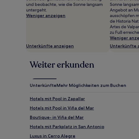
wurde.
und beobachte, wie die Sonne langsam
Sonne langsam
Preise
untergeht.
Angebot an Mus
und
Weniger anzeigen
ausschöpfen m
Verfügbarkeiten
de Historia Na
können
Artes de Valpa
sich
zu Fuß erreich
ändern.
Weniger anz
Es
Unterkünfte anzeigen
Unterkünfte 
können
zusätzliche
Bedingungen
Weiter erkunden
gelten.
Unterkünfte
Mehr Möglichkeiten zum Buchen
Hotels mit Pool in Zapallar
Hotels mit Pool in Viña del Mar
Boutique- in Viña del Mar
Hotels mit Parkplatz in San Antonio
Luxus in Cerro Alegre