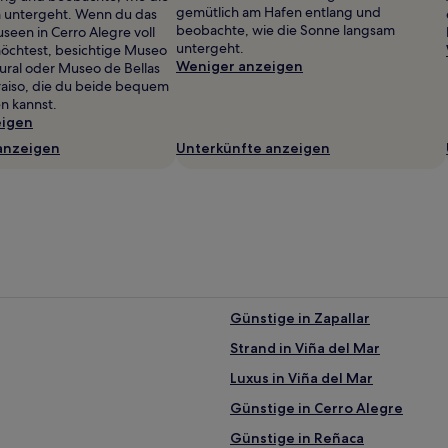
gemütlich am Hafen entlang und
 untergeht. Wenn du das
beobachte, wie die Sonne langsam
een in Cerro Alegre voll
untergeht.
öchtest, besichtige Museo
Weniger anzeigen
tural oder Museo de Bellas
raiso, die du beide bequem
en kannst.
eigen
anzeigen
Unterkünfte anzeigen
Günstige in Zapallar
Strand in Viña del Mar
Luxus in Viña del Mar
Günstige in Cerro Alegre
Günstige in Reñaca