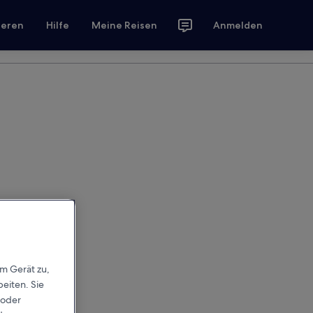
ieren
Hilfe
Meine Reisen
Anmelden
em Gerät zu,
eiten. Sie
 oder