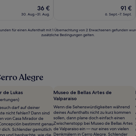
Der
Der
36 €
91 €
Preis
Preis
30. Aug.–31. Aug.
6. Sept.–7. Sept.
beträgt
beträgt
n)
36 €
91 €
24 Stunden für einen Aufenthalt mit 1 Übernachtung von 2 Erwachsenen gefunden wu
zusätzliche Bedingungen gelten.
erro Alegre
r de Lukas
Museo de Bellas Artes de
Valparaiso
wertungen)
Wenn die Sehenswürdigkeiten während
such darf auf deiner
deines Aufenthalts nicht zu kurz kommen
ste nicht fehlen? Dann sind
sollen, dann plane doch einfach einen
n von Casa Mirador de
Zwischenstopp bei Museo de Bellas Artes
o Concepción bestimmt genau
de Valparaiso ein — nur eines von vielen
ür dich. Schlender gemütlich
Denkmälern in Cerro Alegre. Schlender
ang und beobachte, wie die