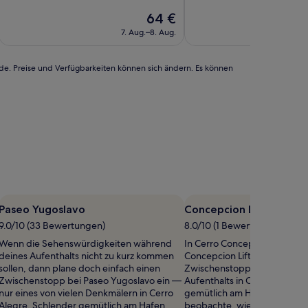
10,
10,
Der
64 €
Sehr
(1
Preis
gut,
Bewertung)
7. Aug.–8. Aug.
beträgt
(11
64 €
Bewertungen)
rde. Preise und Verfügbarkeiten können sich ändern. Es können
Paseo Yugoslavo
Concepcion Lift
9.0/10 (33 Bewertungen)
8.0/10 (1 Bewertung)
Wenn die Sehenswürdigkeiten während
In Cerro Concepción findest
deines Aufenthalts nicht zu kurz kommen
Concepcion Lift – ideal für e
sollen, dann plane doch einfach einen
Zwischenstopp während dei
Zwischenstopp bei Paseo Yugoslavo ein —
Aufenthalts in Cerro Alegre.
nur eines von vielen Denkmälern in Cerro
gemütlich am Hafen entlang
Alegre. Schlender gemütlich am Hafen
beobachte, wie die Sonne l