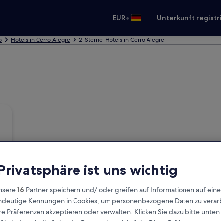
•
EUR
Unterkunft registr
o
Hotels in Cerro Alegre
2-Sterne-Hotels in Cerro Alegre
 Privatsphäre ist uns wichtig
nsere
16
Partner speichern und/ oder greifen auf Informationen auf ein
eindeutige Kennungen in Cookies, um personenbezogene Daten zu verarb
e Präferenzen akzeptieren oder verwalten. Klicken Sie dazu bitte unten