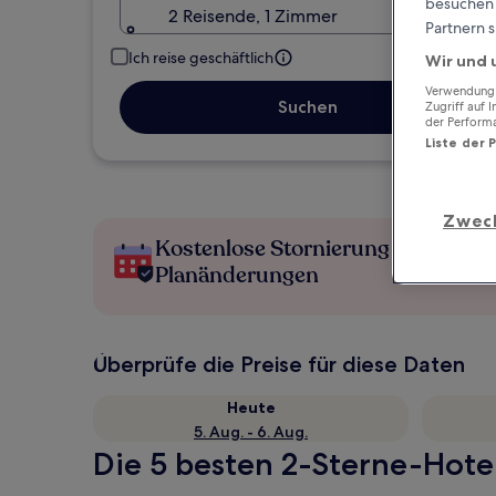
besuchen S
2 Reisende, 1 Zimmer
Partnern s
Ich reise geschäftlich
Wir und 
Verwendung g
Suchen
Zugriff auf 
der Perform
Liste der 
Zwec
Kostenlose Stornierung bei
Planänderungen
Überprüfe die Preise für diese Daten
Heute
5. Aug. - 6. Aug.
Die 5 besten 2-Sterne-Hotel