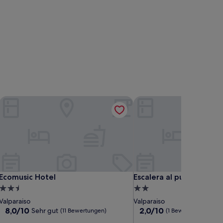
Ecomusic Hotel
Escalera al puerto Gues
Ecomusic Hotel
Escalera al puerto Gues
Ecomusic Hotel
Escalera al puerto Gue
2.5-
2.0-
Sterne-
Sterne-
Valparaiso
Valparaiso
Unterkunft
Unterkunft
8.0
2.0
8,0/10
2,0/10
Sehr gut
(11 Bewertungen)
(1 Bewertung)
von
von