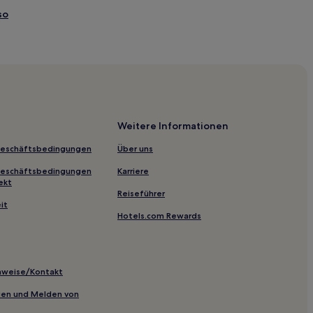
so
o
tück in Algarrobo
Weitere Informationen
cional
Geschäftsbedingungen
Über uns
vasoni
Geschäftsbedingungen
Karriere
ekt
Reiseführer
it
Hotels.com Rewards
uinta Vergara
cas
inweise/Kontakt
inien und Melden von