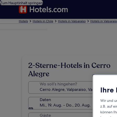
Zum Hauptinhalt springen
Hotels
Hotels in Chile
Hotels in Valparaíso
Hotels in Valparais
Foto von Elisa Veteläinen
2-Sterne-Hotels in Cerro
Alegre
Wo soll’s hingehen?
Ihre
Daten
Wir und u
Mi., 19. Aug. - Do., 20. Aug.
z.B. auf 
können Ihr
Gäste