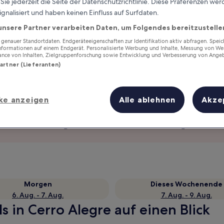
ie jederzeit die Seite der Datenschutzrichtlinie. Diese Präferenzen we
ignalisiert und haben keinen Einfluss auf Surfdaten.
unsere Partner verarbeiten Daten, um Folgendes bereitzustelle
enauer Standortdaten. Endgeräteeigenschaften zur Identifikation aktiv abfragen. Spei
Informationen auf einem Endgerät. Personalisierte Werbung und Inhalte, Messung von We
ance von Inhalten, Zielgruppenforschung sowie Entwicklung und Verbesserung von Ange
Partner (Lieferanten)
ke anzeigen
Alle ablehnen
Akze
Verdiene Prämien für jede
wahrgenommene Übernachtung
Morgen
Dieses Wochenende
6. Aug. - 7. Aug.
7. Aug. - 9. Aug.
s in Cerro Alegre auf einen Blick