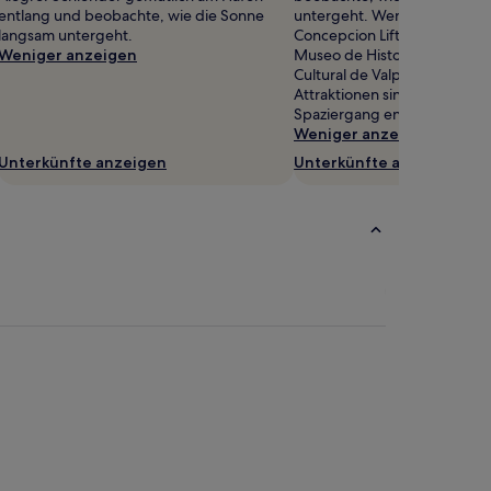
entlang und beobachte, wie die Sonne
untergeht. Wenn du deinen A
langsam untergeht.
Concepcion Lift genießt, we
Weniger anzeigen
Museo de Historia Natural u
Cultural de Valparaíso begei
Attraktionen sind nur einen 
Spaziergang entfernt.
Weniger anzeigen
Unterkünfte anzeigen
Unterkünfte anzeigen