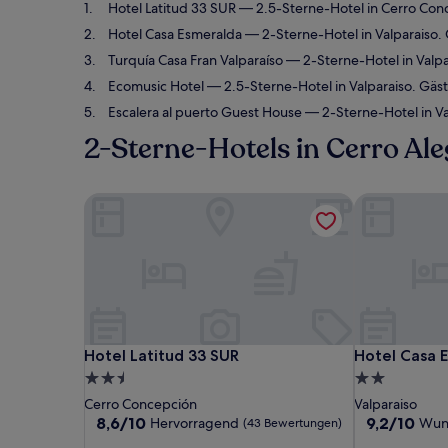
Hotel Latitud 33 SUR
— 2.5-Sterne-Hotel in Cerro Con
Hotel Casa Esmeralda
— 2-Sterne-Hotel in Valparaiso
Turquía Casa Fran Valparaíso
— 2-Sterne-Hotel in Valpa
Ecomusic Hotel
— 2.5-Sterne-Hotel in Valparaiso. Gäs
Escalera al puerto Guest House
— 2-Sterne-Hotel in Va
2-Sterne-Hotels in Cerro Ale
Hotel Latitud 33 SUR
Hotel Casa E
Hotel Latitud 33 SUR
Hotel Casa E
Hotel Latitud 33 SUR
Hotel Casa 
2.5-
2.0-
Sterne-
Sterne-
Cerro Concepción
Valparaiso
Unterkunft
Unterkunft
8.6
9.2
8,6/10
9,2/10
Hervorragend
Wun
(43 Bewertungen)
von
von