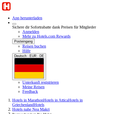
App herunterladen
Sichere dir Sofortrabatte dank Preisen für Mitglieder
Anmelden
Mehr zu Hotels.com Rewards
Posteingang
Reisen buchen
Hilfe
Deutsch · EUR · DE
Unterkunft registrieren
Meine Reisen
Feedback
Hotels in Marathon
Hotels in Attica
Hotels in
Griechenland
Hotels
Hotels nahe Nea Makri