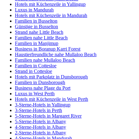
Hotels mit Küchenzeile in Yallingup
Luxus in Mandurah
Hotels mit Küchenzeile in Mandurah
Familien in Busselton
Günstige in Busselton
Strand nahe Little Beach
Familien nahe Little Beach
Familien in Manjimup
Business in Boranup Karri Forest
Haustierfreundliche nahe Mullaloo Beach
Familien nahe Mullaloo Beach
Familien in Cottesloe
Strand in Cottesloe
Hotels mit Parkplatz in Dunsborough
Familien in Dunsborough
Business nahe Plage du Port
Luxus in West Perth
Hotels mit Küchenzeile in West Perth
3-Sterne-Hotels in Yallingup
3-Sterne-Hotels in Perth
5-Sterne-Hotels in Margaret River
5-Sterne-Hotels in Albany
4-Sterne-Hotels in Albany
2-Sterne-Hotels in Albany
4-Sterne-Hotels in Mandurah