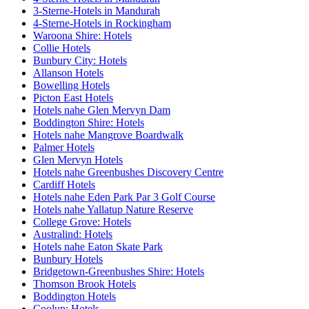
3-Sterne-Hotels in Mandurah
4-Sterne-Hotels in Rockingham
Waroona Shire: Hotels
Collie Hotels
Bunbury City: Hotels
Allanson Hotels
Bowelling Hotels
Picton East Hotels
Hotels nahe Glen Mervyn Dam
Boddington Shire: Hotels
Hotels nahe Mangrove Boardwalk
Palmer Hotels
Glen Mervyn Hotels
Hotels nahe Greenbushes Discovery Centre
Cardiff Hotels
Hotels nahe Eden Park Par 3 Golf Course
Hotels nahe Yallatup Nature Reserve
College Grove: Hotels
Australind: Hotels
Hotels nahe Eaton Skate Park
Bunbury Hotels
Bridgetown-Greenbushes Shire: Hotels
Thomson Brook Hotels
Boddington Hotels
Coolup: Hotels