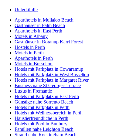
Unterkünfte
Aparthotels in Mullaloo Beach
Gasthäuser in Palm Beach
Aparthotels in East Perth
Motels in Albany
Gasthäuser in Boranup Karri Forest
Hostels in Perth
Motels in Perth
Aparthotels in Perth
Motels in Busselton
Hotels mit Parkplatz in Cowaramup
Hotels mit Parkplatz in West Busselton
Hotels mit Parkplatz in Margaret River
Business nahe St George's Terrace
Luxus in Fremantle
Hotels mit Parkplatz in East Perth
Günstige nahe Sorrento Beach
Hotels mit Parkplatz in Perth
Hotels mit Wellnessbereich in Perth
Haustierfreundliche in Perth
Hotels mit Pool in Bunbury
Familien nahe Leighton Beach
Strand nahe Rockingham Beach