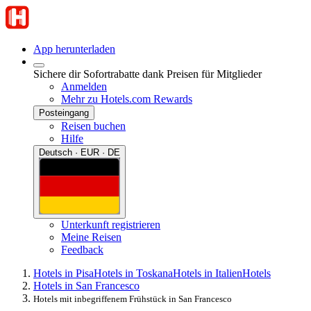
App herunterladen
Sichere dir Sofortrabatte dank Preisen für Mitglieder
Anmelden
Mehr zu Hotels.com Rewards
Posteingang
Reisen buchen
Hilfe
Deutsch · EUR · DE
Unterkunft registrieren
Meine Reisen
Feedback
Hotels in Pisa
Hotels in Toskana
Hotels in Italien
Hotels
Hotels in San Francesco
Hotels mit inbegriffenem Frühstück in San Francesco