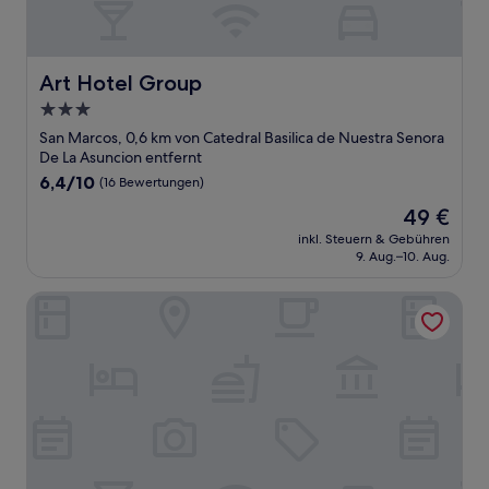
Art Hotel Group
Art Hotel Group
3.0-
Sterne-
San Marcos, 0,6 km von Catedral Basilica de Nuestra Senora
Unterkunft
De La Asuncion entfernt
6.4
6,4/10
(16 Bewertungen)
von
Der
49 €
10,
Preis
(16
inkl. Steuern & Gebühren
beträgt
9. Aug.–10. Aug.
Bewertungen)
49 €
Suites Andre