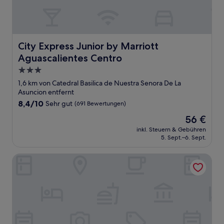
City Express Junior by Marriott Aguascalientes Centro
City Express Junior by Marriott
Aguascalientes Centro
3.0-
Sterne-
1,6 km von Catedral Basilica de Nuestra Senora De La
Unterkunft
Asuncion entfernt
8.4
8,4/10
Sehr gut
(691 Bewertungen)
von
Der
56 €
10,
Preis
Sehr
inkl. Steuern & Gebühren
beträgt
5. Sept.–6. Sept.
gut,
56 €
(691
Bewertungen)
Aranzazu Plaza Kristal Aguascalientes