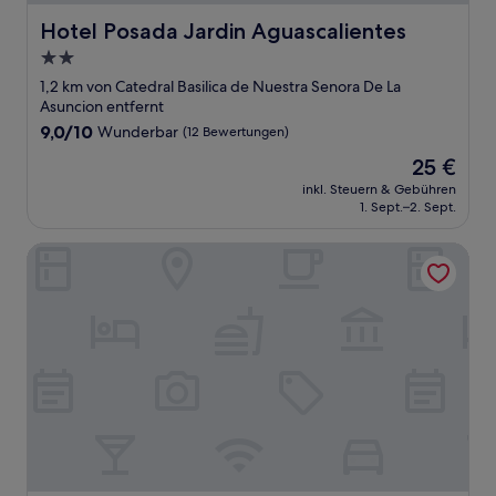
Hotel Posada Jardin Aguascalientes
Hotel Posada Jardin Aguascalientes
2.0-
Sterne-
1,2 km von Catedral Basilica de Nuestra Senora De La
Unterkunft
Asuncion entfernt
9.0
9,0/10
Wunderbar
(12 Bewertungen)
von
Der
25 €
10,
Preis
Wunderbar,
inkl. Steuern & Gebühren
beträgt
1. Sept.–2. Sept.
(12
25 €
Bewertungen)
Fiesta Americana Aguascalientes