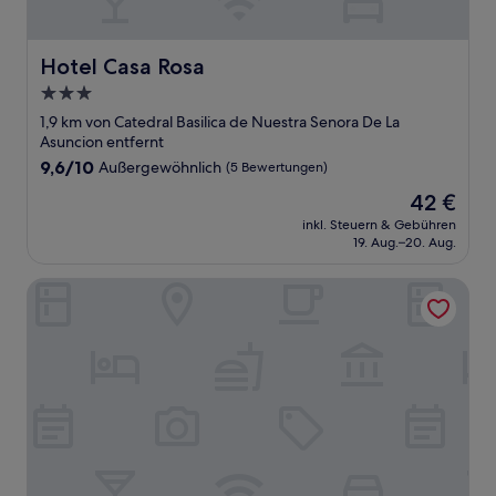
Hotel Casa Rosa
Hotel Casa Rosa
3.0-
Sterne-
1,9 km von Catedral Basilica de Nuestra Senora De La
Unterkunft
Asuncion entfernt
9.6
9,6/10
Außergewöhnlich
(5 Bewertungen)
von
Der
42 €
10,
Preis
Außergewöhnlich,
inkl. Steuern & Gebühren
beträgt
19. Aug.–20. Aug.
(5
42 €
Bewertungen)
Antigua Casa Alameda Hotel Boutique