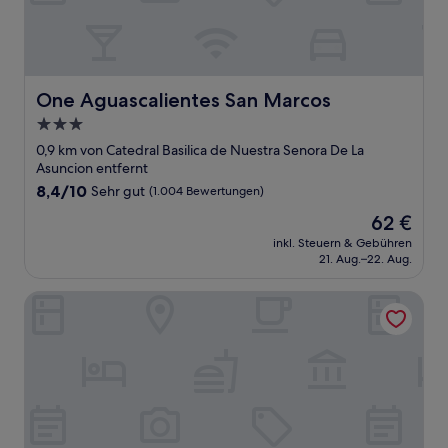
One Aguascalientes San Marcos
One Aguascalientes San Marcos
3.0-
Sterne-
0,9 km von Catedral Basilica de Nuestra Senora De La
Unterkunft
Asuncion entfernt
8.4
8,4/10
Sehr gut
(1.004 Bewertungen)
von
Der
62 €
10,
Preis
Sehr
inkl. Steuern & Gebühren
beträgt
21. Aug.–22. Aug.
gut,
62 €
(1.004
Bewertungen)
City Express Junior by Marriott Aguascalientes Centro