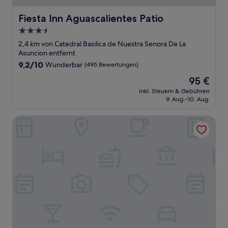
Fiesta Inn Aguascalientes Patio
Fiesta Inn Aguascalientes Patio
3.5-
Sterne-
2,4 km von Catedral Basilica de Nuestra Senora De La
Unterkunft
Asuncion entfernt
9.2
9,2/10
Wunderbar
(495 Bewertungen)
von
Der
95 €
10,
Preis
Wunderbar,
inkl. Steuern & Gebühren
beträgt
9. Aug.–10. Aug.
(495
95 €
Bewertungen)
Hotel Posada Jardin Aguascalientes