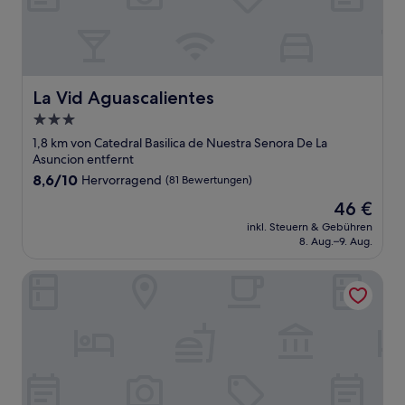
La Vid Aguascalientes
La Vid Aguascalientes
3.0-
Sterne-
1,8 km von Catedral Basilica de Nuestra Senora De La
Unterkunft
Asuncion entfernt
8.6
8,6/10
Hervorragend
(81 Bewertungen)
von
Der
46 €
10,
Preis
Hervorragend,
inkl. Steuern & Gebühren
beträgt
8. Aug.–9. Aug.
(81
46 €
Bewertungen)
One Aguascalientes San Marcos