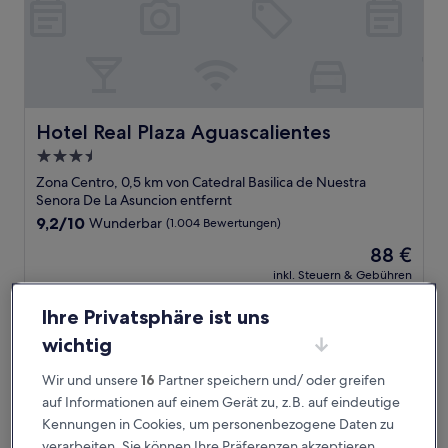
Hotel Real Plaza Aguascalientes
Hotel Real Plaza Aguascalientes
3.5-
Sterne-
Zona Centro, 0,5 km von Catedral Basilica de Nuestra
Unterkunft
Senora De La Asuncion entfernt
9.2
9,2/10
Wunderbar
(1.004 Bewertungen)
von
Der
88 €
10,
Preis
Wunderbar,
inkl. Steuern & Gebühren
beträgt
12. Aug.–13. Aug.
(1.004
88 €
Bewertungen)
Ihre Privatsphäre ist uns
Alameda Grand
wichtig
Wir und unsere
16
Partner speichern und/ oder greifen
auf Informationen auf einem Gerät zu, z.B. auf eindeutige
Kennungen in Cookies, um personenbezogene Daten zu
verarbeiten. Sie können Ihre Präferenzen akzeptieren