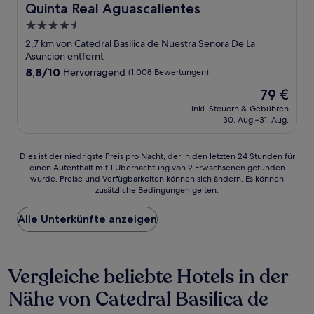
Quinta Real Aguascalientes
Quinta Real Aguascalientes
4.5-
Sterne-
2,7 km von Catedral Basilica de Nuestra Senora De La
Unterkunft
Asuncion entfernt
8.8
8,8/10
Hervorragend
(1.008 Bewertungen)
von
Der
79 €
10,
Preis
Hervorragend,
inkl. Steuern & Gebühren
beträgt
30. Aug.–31. Aug.
(1.008
79 €
Bewertungen)
Dies
Dies ist der niedrigste Preis pro Nacht, der in den letzten 24 Stunden für
einen Aufenthalt mit 1 Übernachtung von 2 Erwachsenen gefunden
ist
wurde. Preise und Verfügbarkeiten können sich ändern. Es können
der
zusätzliche Bedingungen gelten.
niedrigste
Preis
Alle Unterkünfte anzeigen
pro
Nacht,
der
in
Vergleiche beliebte Hotels in der
den
letzten
Nähe von Catedral Basilica de
24 Stunden
für