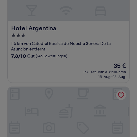
Hotel Argentina
Hotel Argentina
3.0-
Sterne-
1,5 km von Catedral Basilica de Nuestra Senora De La
Unterkunft
Asuncion entfernt
7.8
7,8/10
Gut
(146 Bewertungen)
von
Der
35 €
10,
Preis
Gut,
inkl. Steuern & Gebühren
beträgt
15. Aug.–16. Aug.
(146
35 €
Bewertungen)
Hotel Llanito