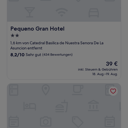
Pequeno Gran Hotel
Pequeno Gran Hotel
2.0-
Sterne-
1,6 km von Catedral Basilica de Nuestra Senora De La
Unterkunft
Asuncion entfernt
8.2
8,2/10
Sehr gut
(434 Bewertungen)
von
Der
39 €
10,
Preis
Sehr
inkl. Steuern & Gebühren
beträgt
18. Aug.–19. Aug.
gut,
39 €
(434
Bewertungen)
Hotel Argentina