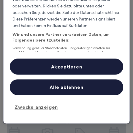
oder verwalten. Klicken Sie dazu bitte unten oder
besuchen Sie jederzeit die Seite der Datenschutzrichtlinie.
Diese Präferenzen werden unseren Partnern signalisiert
und haben keinen Einfluss auf Surfdaten.
Wir und unsere Partner verarbeiten Daten, um
Alameda Grand
Alameda Grand
Folgendes bereitzustellen:
3.5-
Verwendung genauer Standortdaten. Endgeräteeigenschaften zur
Sterne-
2,8 km von Catedral Basilica de Nuestra Senora De La
Identifikation aktiv abfragen. Speichern von oder Zugriff auf
Unterkunft
Asuncion entfernt
Informationen auf einem Endgerät. Personalisierte Werbung und
Inhalte, Messung von Werbeleistung und der Performance von Inhalten,
8.8
8,8/10
Hervorragend
(283 Bewertungen)
Zielgruppenforschung sowie Entwicklung und Verbesserung von
Akzeptieren
von
Angeboten.
Der
118 €
10,
Liste der Partner (Lieferanten)
Preis
Hervorragend,
inkl. Steuern & Gebühren
beträgt
18. Aug.–19. Aug.
(283
Alle ablehnen
118 €
Bewertungen)
Hotel Elizabeth Ciudad Deportiva
Zwecke anzeigen