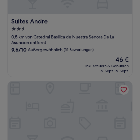
Suites Andre
Suites Andre
2.5-
Sterne-
0,5 km von Catedral Basilica de Nuestra Senora De La
Unterkunft
Asuncion entfernt
9.6
9,6/10
Außergewöhnlich
(15 Bewertungen)
von
Der
46 €
10,
Preis
Außergewöhnlich,
inkl. Steuern & Gebühren
beträgt
5. Sept.–6. Sept.
(15
46 €
Bewertungen)
Hotel Casa Rosa