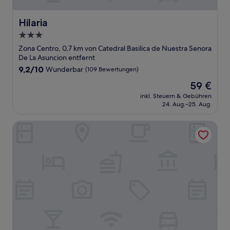
Hilaria
Hilaria
3.0-
Sterne-
Zona Centro, 0,7 km von Catedral Basilica de Nuestra Senora
Unterkunft
De La Asuncion entfernt
9.2
9,2/10
Wunderbar
(109 Bewertungen)
von
Der
59 €
10,
Preis
Wunderbar,
inkl. Steuern & Gebühren
beträgt
24. Aug.–25. Aug.
(109
59 €
Bewertungen)
Fiesta Inn Aguascalientes Patio