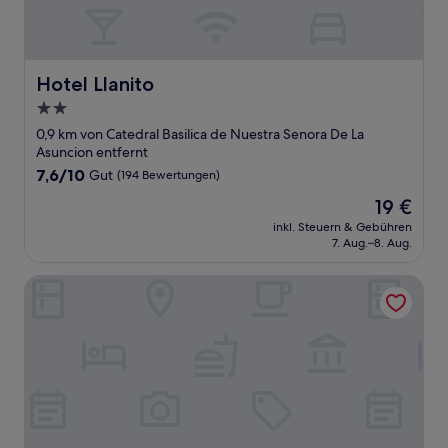
Hotel Llanito
Hotel Llanito
2.0-
Sterne-
0,9 km von Catedral Basilica de Nuestra Senora De La
Unterkunft
Asuncion entfernt
7.6
7,6/10
Gut
(194 Bewertungen)
von
Der
19 €
10,
Preis
Gut,
inkl. Steuern & Gebühren
beträgt
7. Aug.–8. Aug.
(194
19 €
Bewertungen)
Art Hotel Group