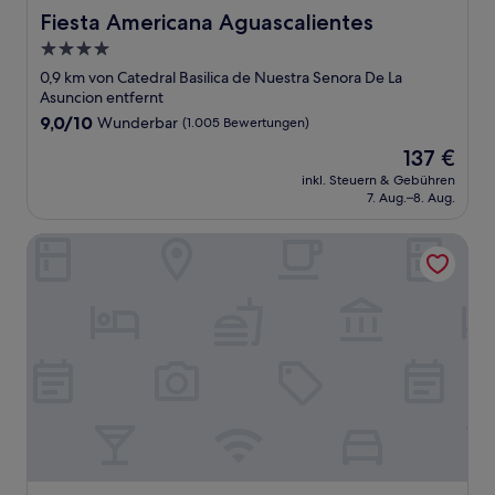
Fiesta Americana Aguascalientes
Fiesta Americana Aguascalientes
4.0-
Sterne-
0,9 km von Catedral Basilica de Nuestra Senora De La
Unterkunft
Asuncion entfernt
9.0
9,0/10
Wunderbar
(1.005 Bewertungen)
von
Der
137 €
10,
Preis
Wunderbar,
inkl. Steuern & Gebühren
beträgt
7. Aug.–8. Aug.
(1.005
137 €
Bewertungen)
Quinta Real Aguascalientes