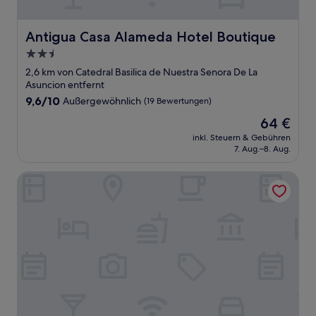
Antigua Casa Alameda Hotel Boutique
Antigua Casa Alameda Hotel Boutique
2.5-
Sterne-
2,6 km von Catedral Basilica de Nuestra Senora De La
Unterkunft
Asuncion entfernt
9.6
9,6/10
Außergewöhnlich
(19 Bewertungen)
von
Der
64 €
10,
Preis
Außergewöhnlich,
inkl. Steuern & Gebühren
beträgt
7. Aug.–8. Aug.
(19
64 €
Bewertungen)
Hilaria