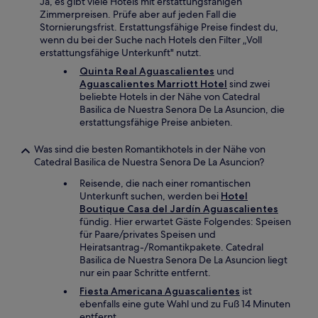
Ja, es gibt viele Hotels mit erstattungsfähigen
Zimmerpreisen. Prüfe aber auf jeden Fall die
Stornierungsfrist. Erstattungsfähige Preise findest du,
wenn du bei der Suche nach Hotels den Filter „Voll
erstattungsfähige Unterkunft" nutzt.
Quinta Real Aguascalientes
und
Aguascalientes Marriott Hotel
sind zwei
beliebte Hotels in der Nähe von Catedral
Basilica de Nuestra Senora De La Asuncion, die
erstattungsfähige Preise anbieten.
Was sind die besten Romantikhotels in der Nähe von
Catedral Basilica de Nuestra Senora De La Asuncion?
Reisende, die nach einer romantischen
Unterkunft suchen, werden bei
Hotel
Boutique Casa del Jardín Aguascalientes
fündig. Hier erwartet Gäste Folgendes: Speisen
für Paare/privates Speisen und
Heiratsantrag-/Romantikpakete. Catedral
Basilica de Nuestra Senora De La Asuncion liegt
nur ein paar Schritte entfernt.
Fiesta Americana Aguascalientes
ist
ebenfalls eine gute Wahl und zu Fuß 14 Minuten
entfernt.