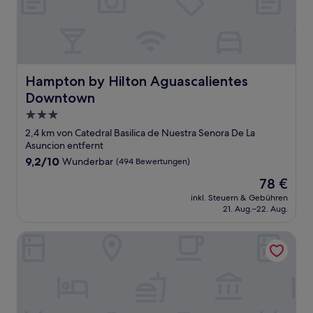
Hampton by Hilton Aguascalientes Downtown
Hampton by Hilton Aguascalientes
Downtown
3.0-
Sterne-
2,4 km von Catedral Basilica de Nuestra Senora De La
Unterkunft
Asuncion entfernt
9.2
9,2/10
Wunderbar
(494 Bewertungen)
von
Der
78 €
10,
Preis
Wunderbar,
inkl. Steuern & Gebühren
beträgt
21. Aug.–22. Aug.
(494
78 €
Bewertungen)
Hotel Real Plaza Aguascalientes