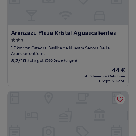
Aranzazu Plaza Kristal Aguascalientes
Aranzazu Plaza Kristal Aguascalientes
2.5-
Sterne-
1,7 km von Catedral Basilica de Nuestra Senora De La
Unterkunft
Asuncion entfernt
8.2
8,2/10
Sehr gut
(586 Bewertungen)
von
Der
44 €
10,
Preis
Sehr
inkl. Steuern & Gebühren
beträgt
1. Sept.–2. Sept.
gut,
44 €
(586
Bewertungen)
Pequeno Gran Hotel