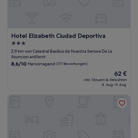
Hotel Elizabeth Ciudad Deportiva
Hotel Elizabeth Ciudad Deportiva
3.0-
Sterne-
2,9 km von Catedral Basilica de Nuestra Senora De La
Unterkunft
Asuncion entfernt
8.6
8,6/10
Hervorragend
(177 Bewertungen)
von
Der
62 €
10,
Preis
Hervorragend,
inkl. Steuern & Gebühren
beträgt
8. Aug.–9. Aug.
(177
62 €
Bewertungen)
La Vid Aguascalientes