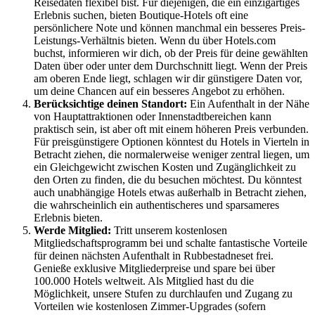
Reisedaten flexibel bist. Für diejenigen, die ein einzigartiges
Erlebnis suchen, bieten Boutique-Hotels oft eine
persönlichere Note und können manchmal ein besseres Preis-
Leistungs-Verhältnis bieten. Wenn du über Hotels.com
buchst, informieren wir dich, ob der Preis für deine gewählten
Daten über oder unter dem Durchschnitt liegt. Wenn der Preis
am oberen Ende liegt, schlagen wir dir günstigere Daten vor,
um deine Chancen auf ein besseres Angebot zu erhöhen.
Berücksichtige deinen Standort:
Ein Aufenthalt in der Nähe
von Hauptattraktionen oder Innenstadtbereichen kann
praktisch sein, ist aber oft mit einem höheren Preis verbunden.
Für preisgünstigere Optionen könntest du Hotels in Vierteln in
Betracht ziehen, die normalerweise weniger zentral liegen, um
ein Gleichgewicht zwischen Kosten und Zugänglichkeit zu
den Orten zu finden, die du besuchen möchtest. Du könntest
auch unabhängige Hotels etwas außerhalb in Betracht ziehen,
die wahrscheinlich ein authentischeres und sparsameres
Erlebnis bieten.
Werde Mitglied:
Tritt unserem kostenlosen
Mitgliedschaftsprogramm bei und schalte fantastische Vorteile
für deinen nächsten Aufenthalt in Rubbestadneset frei.
Genieße exklusive Mitgliederpreise und spare bei über
100.000 Hotels weltweit. Als Mitglied hast du die
Möglichkeit, unsere Stufen zu durchlaufen und Zugang zu
Vorteilen wie kostenlosen Zimmer-Upgrades (sofern