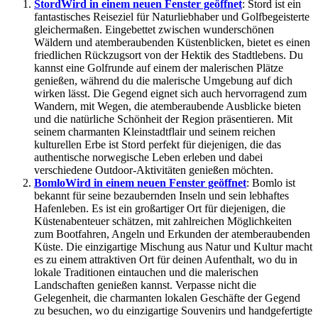
Stord
Wird in einem neuen Fenster geöffnet
: Stord ist ein
fantastisches Reiseziel für Naturliebhaber und Golfbegeisterte
gleichermaßen. Eingebettet zwischen wunderschönen
Wäldern und atemberaubenden Küstenblicken, bietet es einen
friedlichen Rückzugsort von der Hektik des Stadtlebens. Du
kannst eine Golfrunde auf einem der malerischen Plätze
genießen, während du die malerische Umgebung auf dich
wirken lässt. Die Gegend eignet sich auch hervorragend zum
Wandern, mit Wegen, die atemberaubende Ausblicke bieten
und die natürliche Schönheit der Region präsentieren. Mit
seinem charmanten Kleinstadtflair und seinem reichen
kulturellen Erbe ist Stord perfekt für diejenigen, die das
authentische norwegische Leben erleben und dabei
verschiedene Outdoor-Aktivitäten genießen möchten.
Bomlo
Wird in einem neuen Fenster geöffnet
: Bomlo ist
bekannt für seine bezaubernden Inseln und sein lebhaftes
Hafenleben. Es ist ein großartiger Ort für diejenigen, die
Küstenabenteuer schätzen, mit zahlreichen Möglichkeiten
zum Bootfahren, Angeln und Erkunden der atemberaubenden
Küste. Die einzigartige Mischung aus Natur und Kultur macht
es zu einem attraktiven Ort für deinen Aufenthalt, wo du in
lokale Traditionen eintauchen und die malerischen
Landschaften genießen kannst. Verpasse nicht die
Gelegenheit, die charmanten lokalen Geschäfte der Gegend
zu besuchen, wo du einzigartige Souvenirs und handgefertigte