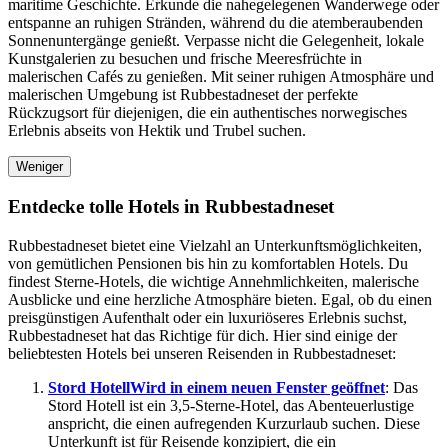
maritime Geschichte. Erkunde die nahegelegenen Wanderwege oder
entspanne an ruhigen Stränden, während du die atemberaubenden
Sonnenuntergänge genießt. Verpasse nicht die Gelegenheit, lokale
Kunstgalerien zu besuchen und frische Meeresfrüchte in
malerischen Cafés zu genießen. Mit seiner ruhigen Atmosphäre und
malerischen Umgebung ist Rubbestadneset der perfekte
Rückzugsort für diejenigen, die ein authentisches norwegisches
Erlebnis abseits von Hektik und Trubel suchen.
Weniger
Entdecke tolle Hotels in Rubbestadneset
Rubbestadneset bietet eine Vielzahl an Unterkunftsmöglichkeiten,
von gemütlichen Pensionen bis hin zu komfortablen Hotels. Du
findest Sterne-Hotels, die wichtige Annehmlichkeiten, malerische
Ausblicke und eine herzliche Atmosphäre bieten. Egal, ob du einen
preisgünstigen Aufenthalt oder ein luxuriöseres Erlebnis suchst,
Rubbestadneset hat das Richtige für dich. Hier sind einige der
beliebtesten Hotels bei unseren Reisenden in Rubbestadneset:
Stord Hotell
Wird in einem neuen Fenster geöffnet
: Das
Stord Hotell ist ein 3,5-Sterne-Hotel, das Abenteuerlustige
anspricht, die einen aufregenden Kurzurlaub suchen. Diese
Unterkunft ist für Reisende konzipiert, die ein