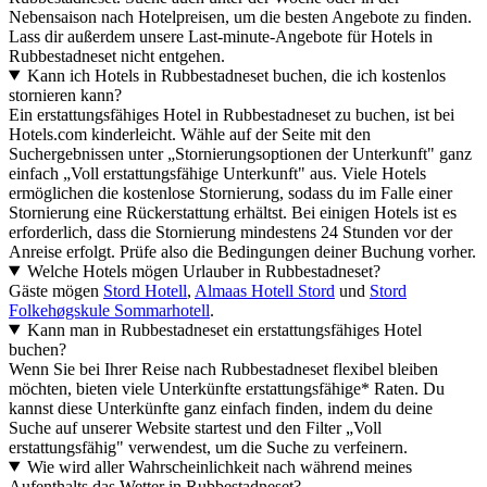
Nebensaison nach Hotelpreisen, um die besten Angebote zu finden.
Lass dir außerdem unsere Last-minute-Angebote für Hotels in
Rubbestadneset nicht entgehen.
Kann ich Hotels in Rubbestadneset buchen, die ich kostenlos
stornieren kann?
Ein erstattungsfähiges Hotel in Rubbestadneset zu buchen, ist bei
Hotels.com kinderleicht. Wähle auf der Seite mit den
Suchergebnissen unter „Stornierungsoptionen der Unterkunft" ganz
einfach „Voll erstattungsfähige Unterkunft" aus. Viele Hotels
ermöglichen die kostenlose Stornierung, sodass du im Falle einer
Stornierung eine Rückerstattung erhältst. Bei einigen Hotels ist es
erforderlich, dass die Stornierung mindestens 24 Stunden vor der
Anreise erfolgt. Prüfe also die Bedingungen deiner Buchung vorher.
Welche Hotels mögen Urlauber in Rubbestadneset?
Gäste mögen
Stord Hotell
,
Almaas Hotell Stord
und
Stord
Folkehøgskule Sommarhotell
.
Kann man in Rubbestadneset ein erstattungsfähiges Hotel
buchen?
Wenn Sie bei Ihrer Reise nach Rubbestadneset flexibel bleiben
möchten, bieten viele Unterkünfte erstattungsfähige* Raten. Du
kannst diese Unterkünfte ganz einfach finden, indem du deine
Suche auf unserer Website startest und den Filter „Voll
erstattungsfähig" verwendest, um die Suche zu verfeinern.
Wie wird aller Wahrscheinlichkeit nach während meines
Aufenthalts das Wetter in Rubbestadneset?