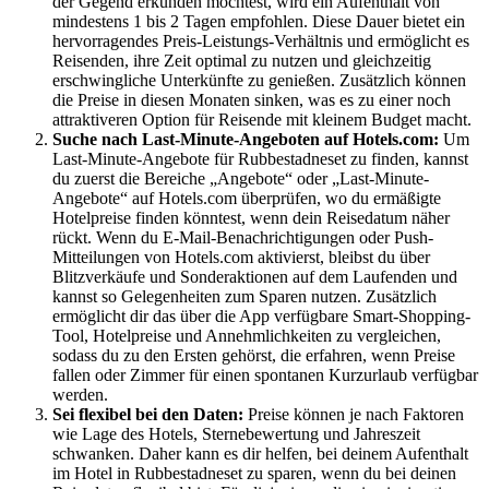
der Gegend erkunden möchtest, wird ein Aufenthalt von
mindestens 1 bis 2 Tagen empfohlen. Diese Dauer bietet ein
hervorragendes Preis-Leistungs-Verhältnis und ermöglicht es
Reisenden, ihre Zeit optimal zu nutzen und gleichzeitig
erschwingliche Unterkünfte zu genießen. Zusätzlich können
die Preise in diesen Monaten sinken, was es zu einer noch
attraktiveren Option für Reisende mit kleinem Budget macht.
Suche nach Last-Minute-Angeboten auf Hotels.com:
Um
Last-Minute-Angebote für Rubbestadneset zu finden, kannst
du zuerst die Bereiche „Angebote“ oder „Last-Minute-
Angebote“ auf Hotels.com überprüfen, wo du ermäßigte
Hotelpreise finden könntest, wenn dein Reisedatum näher
rückt. Wenn du E-Mail-Benachrichtigungen oder Push-
Mitteilungen von Hotels.com aktivierst, bleibst du über
Blitzverkäufe und Sonderaktionen auf dem Laufenden und
kannst so Gelegenheiten zum Sparen nutzen. Zusätzlich
ermöglicht dir das über die App verfügbare Smart-Shopping-
Tool, Hotelpreise und Annehmlichkeiten zu vergleichen,
sodass du zu den Ersten gehörst, die erfahren, wenn Preise
fallen oder Zimmer für einen spontanen Kurzurlaub verfügbar
werden.
Sei flexibel bei den Daten:
Preise können je nach Faktoren
wie Lage des Hotels, Sternebewertung und Jahreszeit
schwanken. Daher kann es dir helfen, bei deinem Aufenthalt
im Hotel in Rubbestadneset zu sparen, wenn du bei deinen