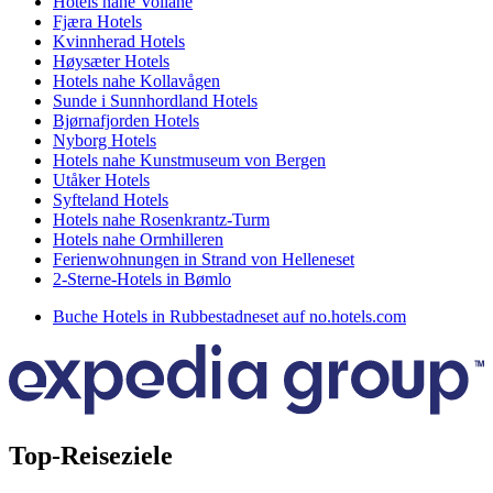
Hotels nahe Vollane
Fjæra Hotels
Kvinnherad Hotels
Høysæter Hotels
Hotels nahe Kollavågen
Sunde i Sunnhordland Hotels
Bjørnafjorden Hotels
Nyborg Hotels
Hotels nahe Kunstmuseum von Bergen
Utåker Hotels
Syfteland Hotels
Hotels nahe Rosenkrantz-Turm
Hotels nahe Ormhilleren
Ferienwohnungen in Strand von Helleneset
2-Sterne-Hotels in Bømlo
Buche Hotels in Rubbestadneset auf no.hotels.com
Top-Reiseziele