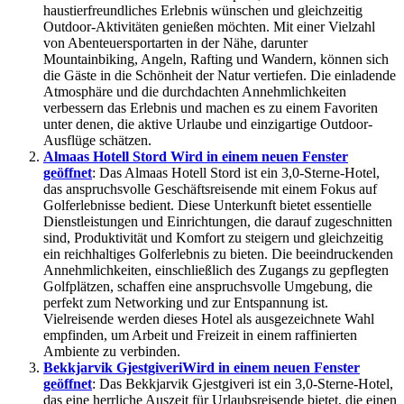
haustierfreundliches Erlebnis wünschen und gleichzeitig
Outdoor-Aktivitäten genießen möchten. Mit einer Vielzahl
von Abenteuersportarten in der Nähe, darunter
Mountainbiking, Angeln, Rafting und Wandern, können sich
die Gäste in die Schönheit der Natur vertiefen. Die einladende
Atmosphäre und die durchdachten Annehmlichkeiten
verbessern das Erlebnis und machen es zu einem Favoriten
unter denen, die aktive Urlaube und einzigartige Outdoor-
Ausflüge schätzen.
Almaas Hotell Stord
Wird in einem neuen Fenster
geöffnet
: Das Almaas Hotell Stord ist ein 3,0-Sterne-Hotel,
das anspruchsvolle Geschäftsreisende mit einem Fokus auf
Golferlebnisse bedient. Diese Unterkunft bietet essentielle
Dienstleistungen und Einrichtungen, die darauf zugeschnitten
sind, Produktivität und Komfort zu steigern und gleichzeitig
ein reichhaltiges Golferlebnis zu bieten. Die beeindruckenden
Annehmlichkeiten, einschließlich des Zugangs zu gepflegten
Golfplätzen, schaffen eine anspruchsvolle Umgebung, die
perfekt zum Networking und zur Entspannung ist.
Vielreisende werden dieses Hotel als ausgezeichnete Wahl
empfinden, um Arbeit und Freizeit in einem raffinierten
Ambiente zu verbinden.
Bekkjarvik Gjestgiveri
Wird in einem neuen Fenster
geöffnet
: Das Bekkjarvik Gjestgiveri ist ein 3,0-Sterne-Hotel,
das eine herrliche Auszeit für Urlaubsreisende bietet, die einen