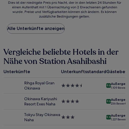
Dies
Dies ist der niedrigste Preis pro Nacht, der in den letzten 24 Stunden für
Bewertungen)
einen Aufenthalt mit 1 Übernachtung von 2 Erwachsenen gefunden
ist
wurde. Preise und Verfügbarkeiten können sich ändern. Es können
der
zusätzliche Bedingungen gelten.
niedrigste
Preis
Alle Unterkünfte anzeigen
pro
Nacht,
der
in
Vergleiche beliebte Hotels in der
den
letzten
Nähe von Station Asahibashi
24 Stunden
für
einen
Unterkünfte
Unterkunftsstandard
Gästebew
Aufenthalt
mit
Rihga Royal Gran
Außergewö
1 Übernachtung
4.5-
9.6
Okinawa
1.109 Bewert
von
Sterne-
2 Erwachsenen
Unterkunft
Okinawa Kariyushi
Außergewö
gefunden
4.0-
9.6
Resort Exes Naha
236 Bewertu
wurde.
Sterne-
Preise
Unterkunft
Tokyu Stay Okinawa
Außergewö
und
3.0-
9.4
Naha
1.227 Bewert
Verfügbarkeiten
Sterne-
können
Unterkunft