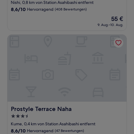
Sterne-
Nishi, 0,8 km von Station Asahibashi entfernt
Unterkunft
8.6
8,6/10
Hervorragend
(408 Bewertungen)
von
Der
55 €
10,
Preis
Hervorragend,
9. Aug.–10. Aug.
beträgt
(408
55 €
Bewertungen)
Prostyle Terrace Naha
Prostyle Terrace Naha
Prostyle Terrace Naha
3.5-
Sterne-
Kume, 0,4 km von Station Asahibashi entfernt
Unterkunft
8.6
8,6/10
Hervorragend
(47 Bewertungen)