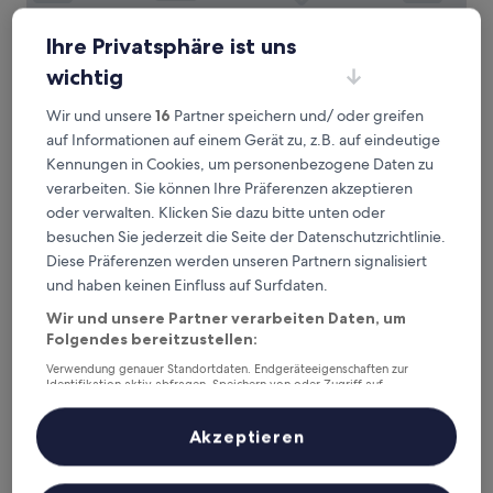
Ihre Privatsphäre ist uns
wichtig
Okinawa Kariyushi Resort Exes Naha
Okinawa Kariyushi Resort Exes Naha
Wir und unsere
16
Partner speichern und/ oder greifen
4.0-
auf Informationen auf einem Gerät zu, z.B. auf eindeutige
Sterne-
Izumizaki, 0,3 km von Station Asahibashi entfernt
Kennungen in Cookies, um personenbezogene Daten zu
Unterkunft
9.6
9,6/10
Außergewöhnlich
verarbeiten. Sie können Ihre Präferenzen akzeptieren
(236 Bewertungen)
von
oder verwalten. Klicken Sie dazu bitte unten oder
Der
140 €
10,
besuchen Sie jederzeit die Seite der Datenschutzrichtlinie.
Preis
Außergewöhnlich,
25. Aug.–26. Aug.
beträgt
Diese Präferenzen werden unseren Partnern signalisiert
(236
140 €
Bewertungen)
und haben keinen Einfluss auf Surfdaten.
Tokyu Stay Okinawa Naha
Wir und unsere Partner verarbeiten Daten, um
Folgendes bereitzustellen:
Verwendung genauer Standortdaten. Endgeräteeigenschaften zur
Identifikation aktiv abfragen. Speichern von oder Zugriff auf
Informationen auf einem Endgerät. Personalisierte Werbung und
Inhalte, Messung von Werbeleistung und der Performance von Inhalten,
Zielgruppenforschung sowie Entwicklung und Verbesserung von
Akzeptieren
Angeboten.
Liste der Partner (Lieferanten)