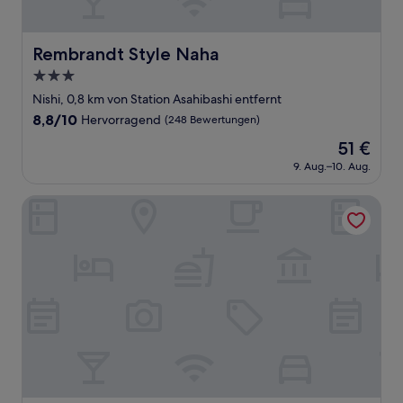
Rembrandt Style Naha
Rembrandt Style Naha
3.0-
Sterne-
Nishi, 0,8 km von Station Asahibashi entfernt
Unterkunft
8.8
8,8/10
Hervorragend
(248 Bewertungen)
von
Der
51 €
10,
Preis
Hervorragend,
9. Aug.–10. Aug.
beträgt
(248
51 €
Bewertungen)
Solvita Hotel Naha