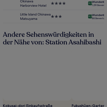
Okinawa
Wunderba
sich
4.0-
9.2
Harborview Hotel
1.219 Bewert
ändern.
Sterne-
Es
Unterkunft
Little Island Okinawa
Wunderba
können
3.0-
9.2
Matsuyama
88 Bewertun
zusätzliche
Sterne-
Bedingungen
Unterkunft
gelten.
Andere Sehenswürdigkeiten in
der Nähe von: Station Asahibashi
Kokusai-dori Einkaufsstraße
Fukushūen-Garten