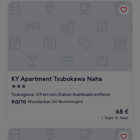
70 €
Bewertungen)
KY Apartment Tsubokawa Naha
KY Apartment Tsubokawa Naha
KY Apartment Tsubokawa Naha
3.0-
Sterne-
Tsubogawa, 0,9 km von Station Asahibashi entfernt
Unterkunft
9.0
9,0/10
Wunderbar
(60 Bewertungen)
von
Der
68 €
10,
Preis
Wunderbar,
1. Sept.–2. Sept.
beträgt
(60
68 €
Bewertungen)
Tissage Hotel Naha