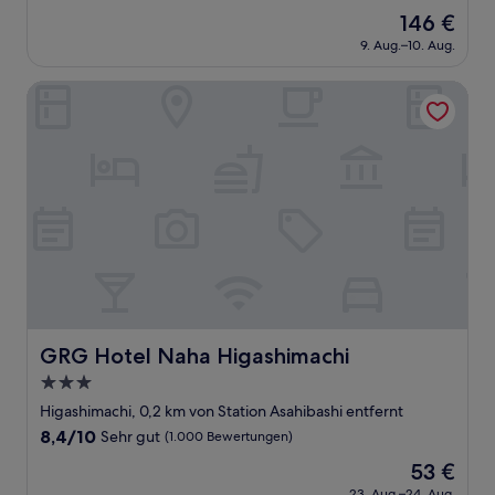
von
Der
146 €
10,
Preis
Hervorragend,
9. Aug.–10. Aug.
beträgt
(47
146 €
Bewertungen)
GRG Hotel Naha Higashimachi
GRG Hotel Naha Higashimachi
GRG Hotel Naha Higashimachi
3.0-
Sterne-
Higashimachi, 0,2 km von Station Asahibashi entfernt
Unterkunft
8.4
8,4/10
Sehr gut
(1.000 Bewertungen)
von
Der
53 €
10,
Preis
Sehr
23. Aug.–24. Aug.