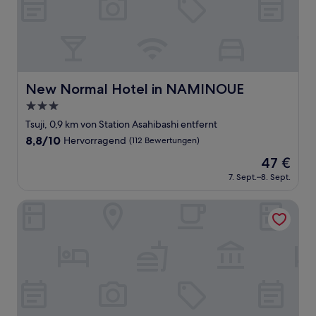
New Normal Hotel in NAMINOUE
New Normal Hotel in NAMINOUE
3.0-
Sterne-
Tsuji, 0,9 km von Station Asahibashi entfernt
Unterkunft
8.8
8,8/10
Hervorragend
(112 Bewertungen)
von
Der
47 €
10,
Preis
Hervorragend,
7. Sept.–8. Sept.
beträgt
(112
47 €
Bewertungen)
Naha Tokyu REI Hotel