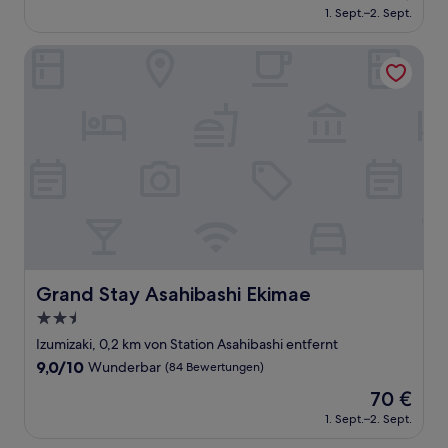
Preis
Wunderbar,
1. Sept.–2. Sept.
beträgt
(201
64 €
Bewertungen)
Grand Stay Asahibashi Ekimae
Grand Stay Asahibashi Ekimae
Grand Stay Asahibashi Ekimae
2.5-
Sterne-
Izumizaki, 0,2 km von Station Asahibashi entfernt
Unterkunft
9.0
9,0/10
Wunderbar
(84 Bewertungen)
von
Der
70 €
10,
Preis
Wunderbar,
1. Sept.–2. Sept.
beträgt
(84