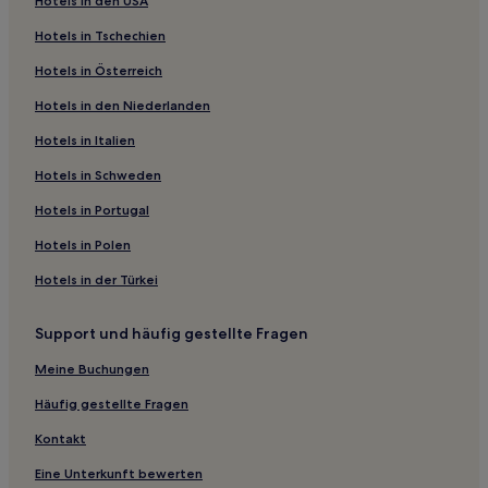
Hotels in den USA
Hotels nahe Jachthafen von Ginowan
Hotels in Tschechien
Hotels nahe Iso Castle Ruins
Hotels in Österreich
Shikina: Hotels
Hotels in den Niederlanden
Kokuba: Hotels
Ashimine: Hotels
Hotels in Italien
Kumoji: Hotels
Hotels in Schweden
Inamine: Hotels
Hotels in Portugal
Hotels nahe Manko Waterbird and Wetland Center
Hotels in Polen
Hotels nahe Station Asato
Hotels in der Türkei
Haebaru Hotels
Support und häufig gestellte Fragen
Hotels nahe Station Naha Airport
Stadtzentrum von Naha: Hotels
Meine Buchungen
Shikiya: Hotels
Häufig gestellte Fragen
Kanera: Hotels
Kontakt
Präfektur Okinawa: Hotels
Eine Unterkunft bewerten