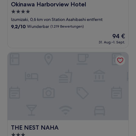
Okinawa Harborview Hotel
Okinawa Harborview Hotel
4.0-
Sterne-
Izumizaki, 0,6 km von Station Asahibashi entfernt
Unterkunft
9.2
9,2/10
Wunderbar
(1.219 Bewertungen)
von
Der
94 €
10,
Preis
Wunderbar,
31. Aug.–1. Sept.
beträgt
(1.219
94 €
Bewertungen)
THE NEST NAHA
THE NEST NAHA
THE NEST NAHA
3.0-