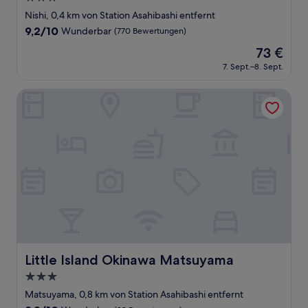
Sterne-
Nishi, 0,4 km von Station Asahibashi entfernt
Unterkunft
9.2
9,2/10
Wunderbar
(770 Bewertungen)
von
Der
73 €
10,
Preis
Wunderbar,
7. Sept.–8. Sept.
beträgt
(770
73 €
Bewertungen)
Little Island Okinawa Matsuyama
Little Island Okinawa Matsuyama
Little Island Okinawa Matsuyama
3.0-
Sterne-
Matsuyama, 0,8 km von Station Asahibashi entfernt
Unterkunft