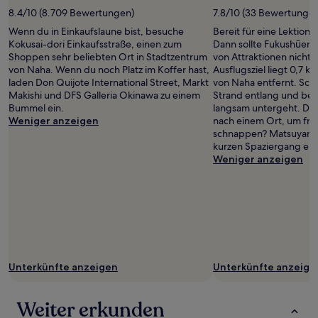
8.4/10 (8.709 Bewertungen)
7.8/10 (33 Bewertunge
Wenn du in Einkaufslaune bist, besuche
Bereit für eine Lektion 
Kokusai-dori Einkaufsstraße, einen zum
Dann sollte Fukushūen-G
Shoppen sehr beliebten Ort in Stadtzentrum
von Attraktionen nicht 
von Naha. Wenn du noch Platz im Koffer hast,
Ausflugsziel liegt 0,7 
laden Don Quijote International Street, Markt
von Naha entfernt. Sch
Makishi und DFS Galleria Okinawa zu einem
Strand entlang und beo
Bummel ein.
langsam untergeht. Du 
Weniger anzeigen
nach einem Ort, um fris
schnappen? Matsuyama-
kurzen Spaziergang ent
Weniger anzeigen
Unterkünfte anzeigen
Unterkünfte anzeige
Weiter erkunden