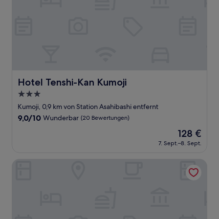
Hotel Tenshi-Kan Kumoji
Hotel Tenshi-Kan Kumoji
3.0-
Sterne-
Kumoji, 0,9 km von Station Asahibashi entfernt
Unterkunft
9.0
9,0/10
Wunderbar
(20 Bewertungen)
von
Der
128 €
10,
Preis
Wunderbar,
7. Sept.–8. Sept.
beträgt
(20
128 €
Bewertungen)
New Normal Hotel in NAMINOUE