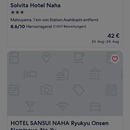
Solvita Hotel Naha
Solvita Hotel Naha
3.0-
Sterne-
Matsuyama, 1 km von Station Asahibashi entfernt
Unterkunft
8.6
8,6/10
Hervorragend
(1.007 Bewertungen)
von
Der
42 €
10,
Preis
Hervorragend,
23. Aug.–24. Aug.
beträgt
(1.007
42 €
Bewertungen)
HOTEL SANSUI NAHA Ryukyu Onsen Naminoue-No-Yu
HOTEL SANSUI NAHA Ryukyu Onsen Naminoue-No-Yu
HOTEL SANSUI NAHA Ryukyu Onsen