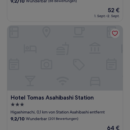
9.2
9,2/10
Wunderbar
(88 Bewertungen)
von
Der
52 €
10,
Preis
Wunderbar,
1. Sept.–2. Sept.
beträgt
(88
52 €
Bewertungen)
Hotel Tomas Asahibashi Station
Hotel Tomas Asahibashi Station
Hotel Tomas Asahibashi Station
3.0-
Sterne-
Higashimachi, 0,1 km von Station Asahibashi entfernt
Unterkunft
9.2
9,2/10
Wunderbar
(201 Bewertungen)
von
Der
64 €
10,