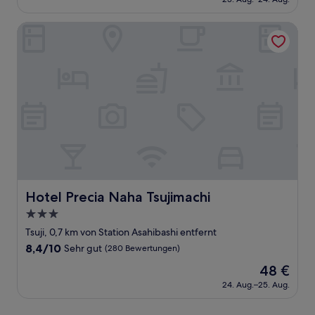
beträgt
gut,
53 €
(1.000
Hotel Precia Naha Tsujimachi
Bewertungen)
Hotel Precia Naha Tsujimachi
Hotel Precia Naha Tsujimachi
3.0-
Sterne-
Tsuji, 0,7 km von Station Asahibashi entfernt
Unterkunft
8.4
8,4/10
Sehr gut
(280 Bewertungen)
von
Der
48 €
10,
Preis
Sehr
24. Aug.–25. Aug.
beträgt
gut,
48 €
(280