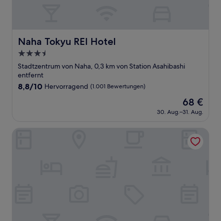
Naha Tokyu REI Hotel
Naha Tokyu REI Hotel
3.5-
Sterne-
Stadtzentrum von Naha, 0,3 km von Station Asahibashi
Unterkunft
entfernt
8.8
8,8/10
Hervorragend
(1.001 Bewertungen)
von
Der
68 €
10,
Preis
Hervorragend,
30. Aug.–31. Aug.
beträgt
(1.001
68 €
Bewertungen)
Rembrandt Style Naha