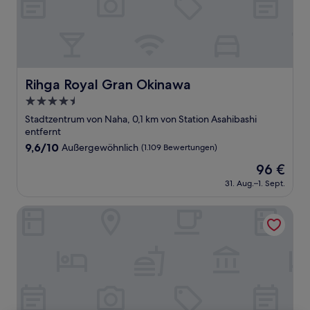
Rihga Royal Gran Okinawa
Rihga Royal Gran Okinawa
4.5-
Sterne-
Stadtzentrum von Naha, 0,1 km von Station Asahibashi
Unterkunft
entfernt
9.6
9,6/10
Außergewöhnlich
(1.109 Bewertungen)
von
Der
96 €
10,
Preis
Außergewöhnlich,
31. Aug.–1. Sept.
beträgt
(1.109
96 €
Bewertungen)
Okinawa Kariyushi Resort Exes Naha