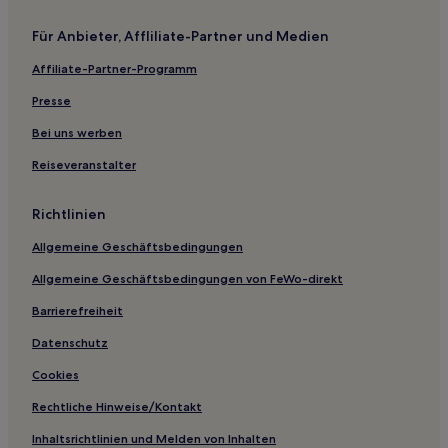
Matsugawa: Hotels
Für Anbieter, Affliliate-Partner und Medien
Yonabaru Hotels
Affiliate-Partner-Programm
Makiminato: Hotels
Onaga: Hotels
Presse
Hotels nahe Okinawa World
Bei uns werben
Hotels nahe Station Makishi
Reiseveranstalter
Ferienwohnungen in Okinawa
Richtlinien
Ferienwohnungen in Yomitan
Allgemeine Geschäftsbedingungen
Gasthäuser in Uruma
Allgemeine Geschäftsbedingungen von FeWo-direkt
Ferienwohnungen in Naha
Villen in Strand Odomari
Barrierefreiheit
Gasthäuser in Strand Tomai-hama
Datenschutz
Ferienwohnungen in Westküste von Okinawa
Cookies
Aparthotels in Strand Bibi
Rechtliche Hinweise/Kontakt
Ferienwohnungen in Strand von Zamami
Inhaltsrichtlinien und Melden von Inhalten