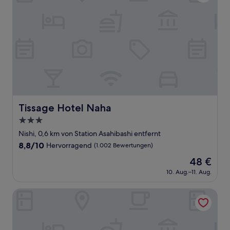
Tissage Hotel Naha
Tissage Hotel Naha
3.0-
Sterne-
Nishi, 0,6 km von Station Asahibashi entfernt
Unterkunft
8.8
8,8/10
Hervorragend
(1.002 Bewertungen)
von
Der
48 €
10,
Preis
Hervorragend,
10. Aug.–11. Aug.
beträgt
(1.002
48 €
Bewertungen)
Hotel Tenshi-Kan Kumoji