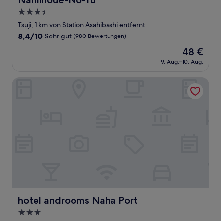
Naminoue-No-Yu
3.5-
Sterne-
Tsuji, 1 km von Station Asahibashi entfernt
Unterkunft
8.4
8,4/10
Sehr gut
(980 Bewertungen)
von
Der
48 €
10,
Preis
Sehr
9. Aug.–10. Aug.
beträgt
gut,
48 €
(980
hotel androoms Naha Port
Bewertungen)
hotel androoms Naha Port
hotel androoms Naha Port
3.0-