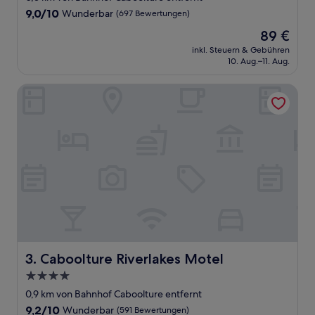
Unterkunft
9.0
9,0/10
Wunderbar
(697 Bewertungen)
von
Der
89 €
10,
Preis
Wunderbar,
inkl. Steuern & Gebühren
beträgt
10. Aug.–11. Aug.
(697
89 €
Bewertungen)
Caboolture Riverlakes Motel
Caboolture Riverlakes Motel
3. Caboolture Riverlakes Motel
4.0-
Sterne-
0,9 km von Bahnhof Caboolture entfernt
Unterkunft
9.2
9,2/10
Wunderbar
(591 Bewertungen)