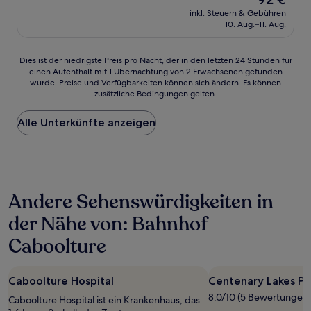
10,
Preis
Sehr
inkl. Steuern & Gebühren
beträgt
10. Aug.–11. Aug.
gut,
92 €
(744
Bewertungen)
Dies
Dies ist der niedrigste Preis pro Nacht, der in den letzten 24 Stunden für
einen Aufenthalt mit 1 Übernachtung von 2 Erwachsenen gefunden
ist
wurde. Preise und Verfügbarkeiten können sich ändern. Es können
der
zusätzliche Bedingungen gelten.
niedrigste
Preis
Alle Unterkünfte anzeigen
pro
Nacht,
der
in
den
letzten
Andere Sehenswürdigkeiten in
24 Stunden
für
der Nähe von: Bahnhof
einen
Aufenthalt
Caboolture
mit
1 Übernachtung
von
Caboolture Hospital
Centenary Lakes Pa
2 Erwachsenen
8.0/10 (5 Bewertungen)
gefunden
Caboolture Hospital ist ein Krankenhaus, das
wurde.