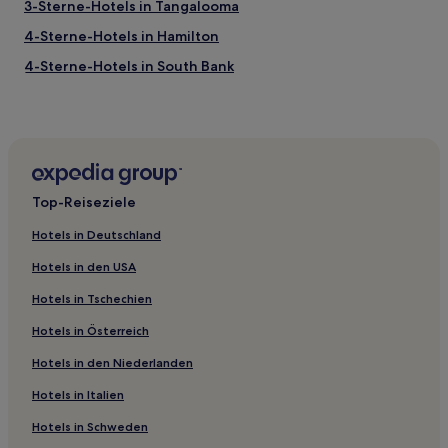
3-Sterne-Hotels in Tangalooma
4-Sterne-Hotels in Hamilton
4-Sterne-Hotels in South Bank
3-Sterne-Hotels in Noosa Heads
3-Sterne-Hotels in Tamborine Mountain
5-Sterne-Hotels in Tamborine Mountain
5-Sterne-Hotels in Wilson Outlook Reserve
Top-Reiseziele
Ningi Hotels
Hotels in Deutschland
Scarborough Hotels
Hotels in den USA
Port of Brisbane: Hotels
Hotels in Tschechien
Gordon Park: Hotels
Hotels in Österreich
Beachmere Hotels
Hotels in den Niederlanden
Hotels nahe Westfield North Lakes
Hotels nahe Eat Street Northshore
Hotels in Italien
Stafford Heights: Hotels
Hotels in Schweden