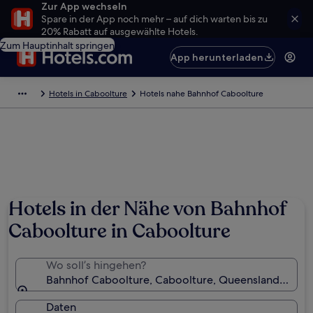
Zur App wechseln
Spare in der App noch mehr – auf dich warten bis zu
20% Rabatt auf ausgewählte Hotels.
Zum Hauptinhalt springen
App herunterladen
Hotels in Caboolture
Hotels nahe Bahnhof Caboolture
Hotels in der Nähe von Bahnhof
Caboolture in Caboolture
Wo soll’s hingehen?
Bahnhof Caboolture, Caboolture, Queensland, Austr
Daten