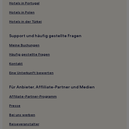
Bribie Island North Hotels
Hotels in Portugal
Newport Hotels
Hotels in Polen
Hotels nahe Queensland Museum
Hotels in der Türkei
Hotels nahe Mount Ngungun Summit Trailhead
Support und häufig gestellte Fragen
Hotels nahe Bahnhof Zillmere
Hotels nahe Bahnhof Glasshouse Mountains
Meine Buchungen
Bongaree Hotels
Häufig gestellte Fragen
Hotels nahe Bahnhof International Terminal
Kontakt
Deception Bay Hotels
Eine Unterkunft bewerten
Hotels nahe Fährterminal Bretts Wharf
Für Anbieter, Affliliate-Partner und Medien
Brisbane Airport: Hotels
Affiliate-Partner-Programm
Highgate Hill: Hotels
Hotels nahe Bribie Island Seaside Museum
Presse
Hotels nahe DFO Brisbane
Bei uns werben
Region Sunshine Coast: Hotels
Reiseveranstalter