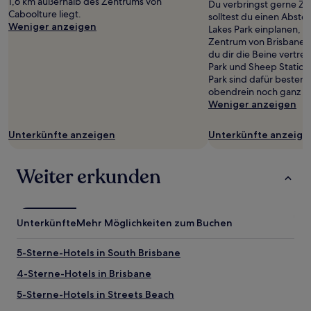
1,6 km außerhalb des Zentrums von
Du verbringst gerne Zei
Preise
Caboolture liegt.
solltest du einen Abste
und
Weniger anzeigen
Lakes Park einplanen, 
Verfügbarkeiten
Zentrum von Brisbane e
können
du dir die Beine vertre
sich
Park und Sheep Station
ändern.
Park sind dafür besten
Es
obendrein noch ganz in
können
Weniger anzeigen
zusätzliche
Bedingungen
Unterkünfte anzeigen
Unterkünfte anzeige
gelten.
Weiter erkunden
Unterkünfte
Mehr Möglichkeiten zum Buchen
5-Sterne-Hotels in South Brisbane
4-Sterne-Hotels in Brisbane
5-Sterne-Hotels in Streets Beach