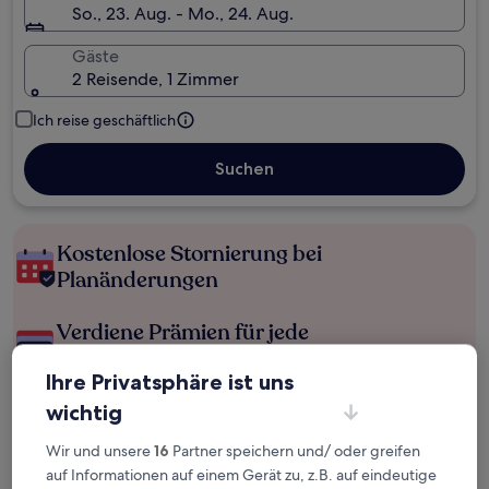
So., 23. Aug. - Mo., 24. Aug.
Gäste
2 Reisende, 1 Zimmer
Ich reise geschäftlich
Suchen
Kostenlose Stornierung bei
Planänderungen
Verdiene Prämien für jede
wahrgenommene Übernachtung
Ihre Privatsphäre ist uns
wichtig
Mehr sparen mit Preisen für Mitglieder
Wir und unsere
16
Partner speichern und/ oder greifen
auf Informationen auf einem Gerät zu, z.B. auf eindeutige