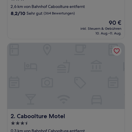
Sterne-
2,6 km von Bahnhof Caboolture entfernt
Unterkunft
8.2
8,2/10
Sehr gut
(364 Bewertungen)
von
Der
90 €
10,
Preis
Sehr
inkl. Steuern & Gebühren
beträgt
10. Aug.–11. Aug.
gut,
90 €
(364
Bewertungen)
Caboolture Motel
Caboolture Motel
2. Caboolture Motel
3.5-
Sterne-
0,3 km von Bahnhof Caboolture entfernt