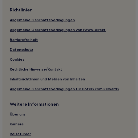
Mount Samson Hotels
Richtlinien
Hotels nahe Eagle Farm Racecourse
Allgemeine Geschäftsbedingungen
Bellara Hotels
Allgemeine Geschäftsbedingungen von FeWo-direkt
Hotels nahe Streets Beach
Hotels nahe Gold Creek Reservoir
Barrierefreiheit
Ocean View Hotels
Datenschutz
Motels in Brisbane
Cookies
Gasthäuser in Chirn Park
Rechtliche Hinweise/Kontakt
Ferienwohnungen in South Brisbane
Inhaltsrichtlinien und Melden von Inhalten
Ferienwohnungen in South Bank
Allgemeine Geschäftsbedingungen für Hotels.com Rewards
Motels in Toowoomba
Weitere Informationen
Motels in Mudjimba Beach
Aparthotels in Mudjimba Beach
Über uns
Aparthotels in Yaroomba Beach
Karriere
Ferienwohnungen in Hamilton
Reiseführer