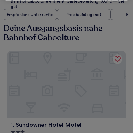
Bahnhof Caboolture entfernt. Gästebewertung: 8,0/10 — Sehr
gut.
Empfohlene Unterkünfte
Preis (aufsteigend)
Ent
Deine Ausgangsbasis nahe
Bahnhof Caboolture
Sundowner Hotel Motel
Sundowner Hotel Motel
1. Sundowner Hotel Motel
3.0-