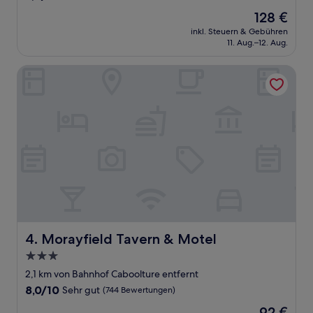
von
Der
128 €
10,
Preis
Wunderbar,
inkl. Steuern & Gebühren
beträgt
11. Aug.–12. Aug.
(591
128 €
Bewertungen)
Morayfield Tavern & Motel
Morayfield Tavern & Motel
4. Morayfield Tavern & Motel
3.0-
Sterne-
2,1 km von Bahnhof Caboolture entfernt
Unterkunft
8.0
8,0/10
Sehr gut
(744 Bewertungen)
von
Der
92 €