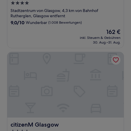
4.0-
Sterne-
Stadtzentrum von Glasgow, 4,3 km von Bahnhof
Unterkunft
Rutherglen, Glasgow entfernt
9.0
9,0/10
Wunderbar
(1.008 Bewertungen)
von
Der
162 €
10,
Preis
Wunderbar,
inkl. Steuern & Gebühren
beträgt
30. Aug.–31. Aug.
(1.008
162 €
Bewertungen)
citizenM Glasgow
citizenM Glasgow
citizenM Glasgow