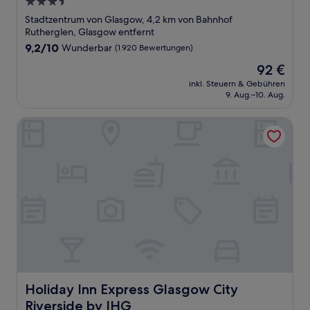
3.5-
Sterne-
Stadtzentrum von Glasgow, 4,2 km von Bahnhof
Unterkunft
Rutherglen, Glasgow entfernt
9.2
9,2/10
Wunderbar
(1.920 Bewertungen)
von
Der
92 €
10,
Preis
Wunderbar,
inkl. Steuern & Gebühren
beträgt
9. Aug.–10. Aug.
(1.920
92 €
Bewertungen)
Holiday Inn Express Glasgow City Riverside by IHG
Holiday Inn Express Glasgow City Riverside by IHG
Holiday Inn Express Glasgow City
Riverside by IHG