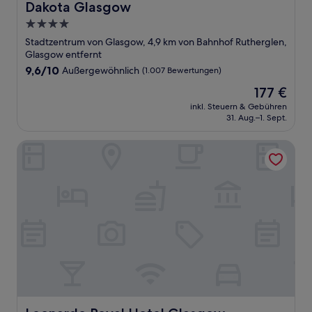
Dakota Glasgow
Dakota Glasgow
4.0-
Sterne-
Stadtzentrum von Glasgow, 4,9 km von Bahnhof Rutherglen,
Unterkunft
Glasgow entfernt
9.6
9,6/10
Außergewöhnlich
(1.007 Bewertungen)
von
Der
177 €
10,
Preis
Außergewöhnlich,
inkl. Steuern & Gebühren
beträgt
31. Aug.–1. Sept.
(1.007
177 €
Bewertungen)
Leonardo Royal Hotel Glasgow
Leonardo Royal Hotel Glasgow