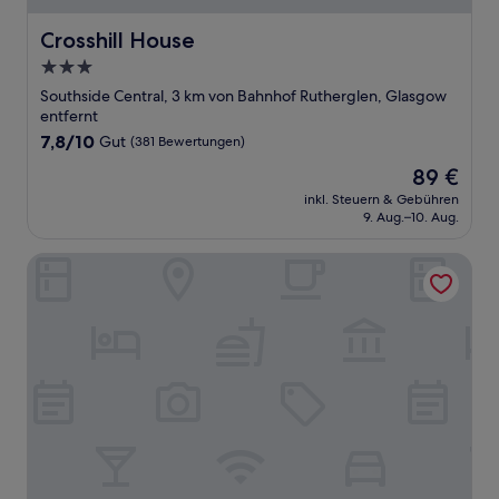
Crosshill House
Crosshill House
3.0-
Sterne-
Southside Central, 3 km von Bahnhof Rutherglen, Glasgow
Unterkunft
entfernt
7.8
7,8/10
Gut
(381 Bewertungen)
von
Der
89 €
10,
Preis
Gut,
inkl. Steuern & Gebühren
beträgt
9. Aug.–10. Aug.
(381
89 €
Bewertungen)
Number 10 Hotel