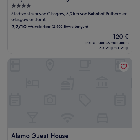
4.0-
Sterne-
Stadtzentrum von Glasgow, 3,9 km von Bahnhof Rutherglen,
Unterkunft
Glasgow entfernt
9.2
9,2/10
Wunderbar
(2.592 Bewertungen)
von
Der
120 €
10,
Preis
Wunderbar,
inkl. Steuern & Gebühren
beträgt
30. Aug.–31. Aug.
(2.592
120 €
Bewertungen)
Alamo Guest House
Alamo Guest House
Alamo Guest House