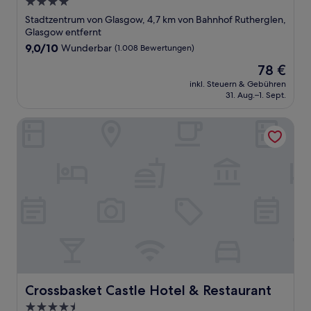
4.0-
Sterne-
Stadtzentrum von Glasgow, 4,7 km von Bahnhof Rutherglen,
Unterkunft
Glasgow entfernt
9.0
9,0/10
Wunderbar
(1.008 Bewertungen)
von
Der
78 €
10,
Preis
Wunderbar,
inkl. Steuern & Gebühren
beträgt
31. Aug.–1. Sept.
(1.008
78 €
Bewertungen)
Crossbasket Castle Hotel & Restaurant
Crossbasket Castle Hotel & Restaurant
Crossbasket Castle Hotel & Restaurant
4.5-