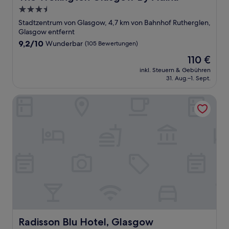
3.5-
Sterne-
Stadtzentrum von Glasgow, 4,7 km von Bahnhof Rutherglen,
Unterkunft
Glasgow entfernt
9.2
9,2/10
Wunderbar
(105 Bewertungen)
von
Der
110 €
10,
Preis
Wunderbar,
inkl. Steuern & Gebühren
beträgt
31. Aug.–1. Sept.
(105
110 €
Bewertungen)
Radisson Blu Hotel, Glasgow
Radisson Blu Hotel, Glasgow
Radisson Blu Hotel, Glasgow