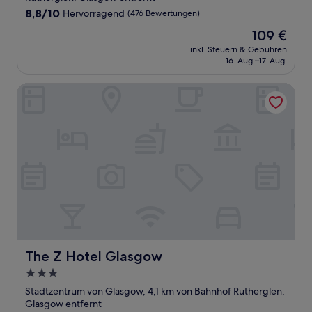
8.8
8,8/10
Hervorragend
(476 Bewertungen)
von
Der
109 €
10,
Preis
Hervorragend,
inkl. Steuern & Gebühren
beträgt
16. Aug.–17. Aug.
(476
109 €
Bewertungen)
The Z Hotel Glasgow
The Z Hotel Glasgow
The Z Hotel Glasgow
3.0-
Sterne-
Stadtzentrum von Glasgow, 4,1 km von Bahnhof Rutherglen,
Unterkunft
Glasgow entfernt