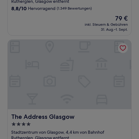
Unterkunft
Rutherglen, Glasgow entfernt
8.8
8,8/10
Hervorragend
(1.349 Bewertungen)
von
Der
79 €
10,
Preis
Hervorragend,
inkl. Steuern & Gebühren
beträgt
31. Aug.–1. Sept.
(1.349
79 €
Bewertungen)
The Address Glasgow
The Address Glasgow
The Address Glasgow
4.0-
Sterne-
Stadtzentrum von Glasgow, 4,4 km von Bahnhof
Unterkunft
Rutherglen, Glasgow entfernt