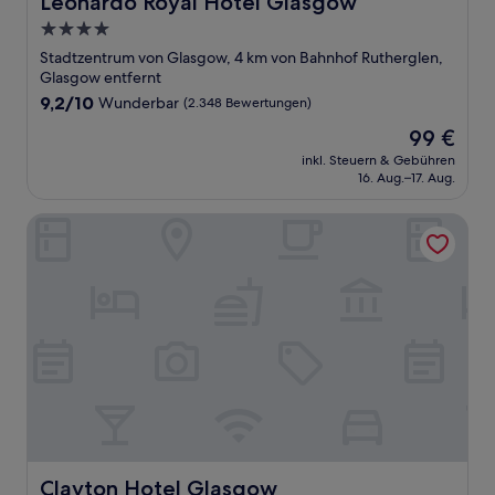
Leonardo Royal Hotel Glasgow
4.0-
Sterne-
Stadtzentrum von Glasgow, 4 km von Bahnhof Rutherglen,
Unterkunft
Glasgow entfernt
9.2
9,2/10
Wunderbar
(2.348 Bewertungen)
von
Der
99 €
10,
Preis
Wunderbar,
inkl. Steuern & Gebühren
beträgt
16. Aug.–17. Aug.
(2.348
99 €
Bewertungen)
Clayton Hotel Glasgow
Clayton Hotel Glasgow
Clayton Hotel Glasgow