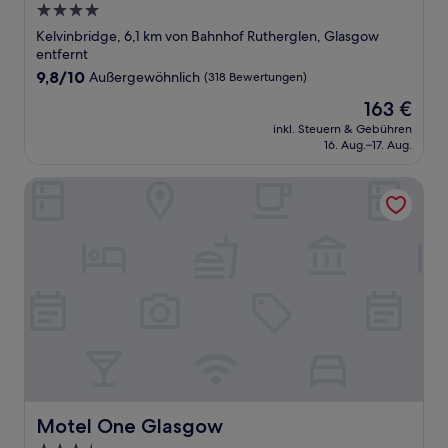
4.0-
Sterne-
Kelvinbridge, 6,1 km von Bahnhof Rutherglen, Glasgow
Unterkunft
entfernt
9.8
9,8/10
Außergewöhnlich
(318 Bewertungen)
von
Der
163 €
10,
Preis
Außergewöhnlich,
inkl. Steuern & Gebühren
beträgt
16. Aug.–17. Aug.
(318
163 €
Bewertungen)
Motel One Glasgow
Motel One Glasgow
Motel One Glasgow