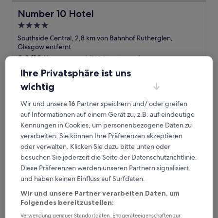
Number 10 Hotel
Number 10 Hotel
4.0-
Sterne-
Southside Central, 2,8 km von Bahnhof Rutherglen,
Unterkunft
Glasgow entfernt
8.8
8,8/10
Hervorragend
(790 Bewertungen)
von
Der
Ihre Privatsphäre ist uns
83 €
10,
Preis
Hervorragend,
inkl. Steuern & Gebühren
wichtig
beträgt
16. Aug.–17. Aug.
(790
83 €
Bewertungen)
Wir und unsere
16
Partner speichern und/ oder greifen
Premier Inn Glasgow - Cambuslang/M74 J2A
auf Informationen auf einem Gerät zu, z.B. auf eindeutige
Kennungen in Cookies, um personenbezogene Daten zu
verarbeiten. Sie können Ihre Präferenzen akzeptieren
oder verwalten. Klicken Sie dazu bitte unten oder
besuchen Sie jederzeit die Seite der Datenschutzrichtlinie.
Diese Präferenzen werden unseren Partnern signalisiert
und haben keinen Einfluss auf Surfdaten.
Wir und unsere Partner verarbeiten Daten, um
Folgendes bereitzustellen:
Verwendung genauer Standortdaten. Endgeräteeigenschaften zur