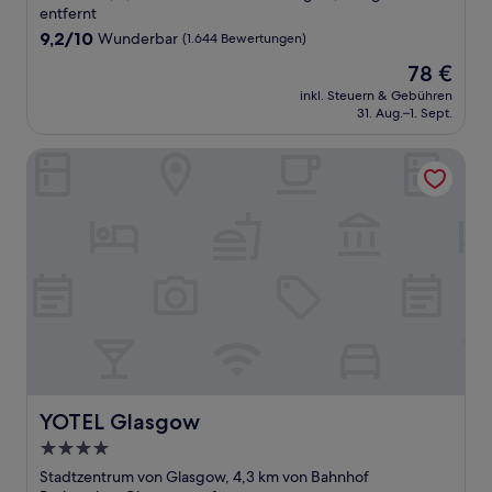
Unterkunft
entfernt
9.2
9,2/10
Wunderbar
(1.644 Bewertungen)
von
Der
78 €
10,
Preis
Wunderbar,
inkl. Steuern & Gebühren
beträgt
31. Aug.–1. Sept.
(1.644
78 €
Bewertungen)
YOTEL Glasgow
YOTEL Glasgow
YOTEL Glasgow
4.0-
Sterne-
Stadtzentrum von Glasgow, 4,3 km von Bahnhof