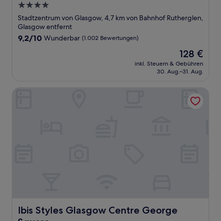
4.0-
Sterne-
Stadtzentrum von Glasgow, 4,7 km von Bahnhof Rutherglen,
Unterkunft
Glasgow entfernt
9.2
9,2/10
Wunderbar
(1.002 Bewertungen)
von
Der
128 €
10,
Preis
Wunderbar,
inkl. Steuern & Gebühren
beträgt
30. Aug.–31. Aug.
(1.002
128 €
Bewertungen)
Ibis Styles Glasgow Centre George Square
Ibis Styles Glasgow Centre George Square
Ibis Styles Glasgow Centre George