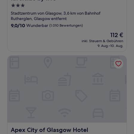
3.0-
Sterne-
Stadtzentrum von Glasgow, 3,6 km von Bahnhof
Unterkunft
Rutherglen, Glasgow entfernt
9.0
9,0/10
Wunderbar
(1.010 Bewertungen)
von
Der
112 €
10,
Preis
Wunderbar,
inkl. Steuern & Gebühren
beträgt
9. Aug.–10. Aug.
(1.010
112 €
Bewertungen)
Apex City of Glasgow Hotel
Apex City of Glasgow Hotel
Apex City of Glasgow Hotel