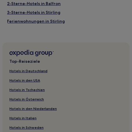
2-Sterne-Hotels in Balfron
3-Sterne-Hotels in Stirling
Ferienwohnungen in Stirling
B&B in Stirling
B&B in Schottland
Gasthäuser in Schottland
Ferienwohnungen in Alexandria
Top-Reiseziele
Gasthäuser in Ayr
Hotels in Deutschland
B&B in Callander
Hotels in den USA
Aparthotels in Merchant City
Hotels in Tschechien
Gasthäuser in Glasgow
Hotels in Österreich
Hostels in Glasgow
Hotels in den Niederlanden
Gasthöfe in Edinburgh
Gasthäuser in Edinburgh
Hotels in Italien
Aparthotels in Edinburgh
Hotels in Schweden