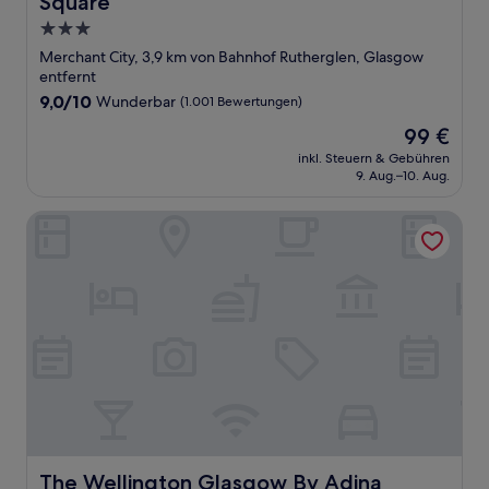
Square
3.0-
Sterne-
Merchant City, 3,9 km von Bahnhof Rutherglen, Glasgow
Unterkunft
entfernt
9.0
9,0/10
Wunderbar
(1.001 Bewertungen)
von
Der
99 €
10,
Preis
Wunderbar,
inkl. Steuern & Gebühren
beträgt
9. Aug.–10. Aug.
(1.001
99 €
Bewertungen)
The Wellington Glasgow By Adina
The Wellington Glasgow By Adina
The Wellington Glasgow By Adina