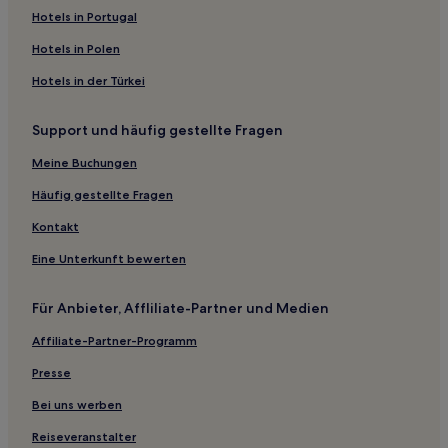
B&B in Edinburgh
Hotels in Portugal
Hotels nahe Theatre Royal
Hotels in Polen
Greater Glasgow: Hotels
Hotels in der Türkei
Hotels nahe Queen Elizabeth University Hospital
Support und häufig gestellte Fragen
Hotels nahe Station Hillhead
Lanarkshire: Hotels
Meine Buchungen
Mansewood Hotels
Häufig gestellte Fragen
Hotels nahe City Chambers
Kontakt
Hotels nahe Glasgow Police Museum
Eine Unterkunft bewerten
Hotels nahe OVO Hydro
Für Anbieter, Affliliate-Partner und Medien
Barrhead Hotels
Affiliate-Partner-Programm
Hotels nahe Bahnhof Crookston
Hotels nahe Bahnhof Garrowhill
Presse
Hotels nahe Netherlee Park
Bei uns werben
Glasgow Hotels
Reiseveranstalter