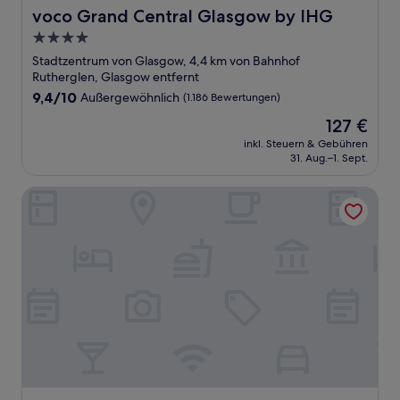
voco Grand Central Glasgow by IHG
voco Grand Central Glasgow by IHG
4.0-
Sterne-
Stadtzentrum von Glasgow, 4,4 km von Bahnhof
Unterkunft
Rutherglen, Glasgow entfernt
9.4
9,4/10
Außergewöhnlich
(1.186 Bewertungen)
von
Der
127 €
10,
Preis
Außergewöhnlich,
inkl. Steuern & Gebühren
beträgt
31. Aug.–1. Sept.
(1.186
127 €
Bewertungen)
Dakota Glasgow