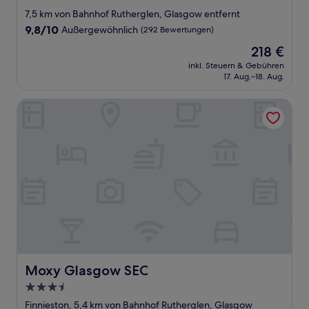
Sterne-
7,5 km von Bahnhof Rutherglen, Glasgow entfernt
Unterkunft
9.8
9,8/10
Außergewöhnlich
(292 Bewertungen)
von
Der
218 €
10,
Preis
Außergewöhnlich,
inkl. Steuern & Gebühren
beträgt
17. Aug.–18. Aug.
(292
218 €
Bewertungen)
Moxy Glasgow SEC
Moxy Glasgow SEC
Moxy Glasgow SEC
3.5-
Sterne-
Finnieston, 5,4 km von Bahnhof Rutherglen, Glasgow