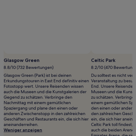
Foto von Angela Newlands
Öffentliches
Foto
Glasgow Green
Celtic Park
von
8.8/10 (732 Bewertungen)
8.2/10 (470 Bewertung
Angela
Glasgow Green (Park) ist bei deinen
Du solltest es nicht ver
Newlands
Erkundungstouren in East End definitiv einen
Veranstaltung zu besuch
Fotostopp wert. Unsere Reisenden wissen
End. Unsere Reisenden 
auch die Museen und die Kunstgalerien der
Museen und die Kunstg
Gegend zu schätzen. Verbringe den
zu schätzen. Verbringe
Nachmittag mit einem gemütlichen
einem gemütlichen Spa
Spaziergang und plane den einen oder
den einen oder andere
anderen Zwischenstopp in den zahlreichen
den zahlreichen Geschä
Geschäften und Restaurants ein, die sich hier
ein, die sich hier anei
aneinanderreihen.
Celtic Park toll findest, 
Weniger anzeigen
auch die beiden Aren
Emirates Arena, die sic