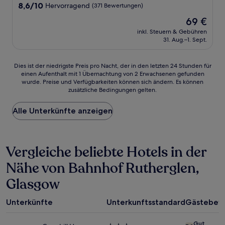
8.6
8,6/10
Hervorragend
(371 Bewertungen)
von
Der
69 €
10,
Preis
Hervorragend,
inkl. Steuern & Gebühren
beträgt
31. Aug.–1. Sept.
(371
69 €
Bewertungen)
Dies
Dies ist der niedrigste Preis pro Nacht, der in den letzten 24 Stunden für
einen Aufenthalt mit 1 Übernachtung von 2 Erwachsenen gefunden
ist
wurde. Preise und Verfügbarkeiten können sich ändern. Es können
der
zusätzliche Bedingungen gelten.
niedrigste
Preis
Alle Unterkünfte anzeigen
pro
Nacht,
der
in
Vergleiche beliebte Hotels in der
den
letzten
Nähe von Bahnhof Rutherglen,
24 Stunden
für
Glasgow
einen
Aufenthalt
mit
Unterkünfte
Unterkunftsstandard
Gästebew
1 Übernachtung
von
Gut