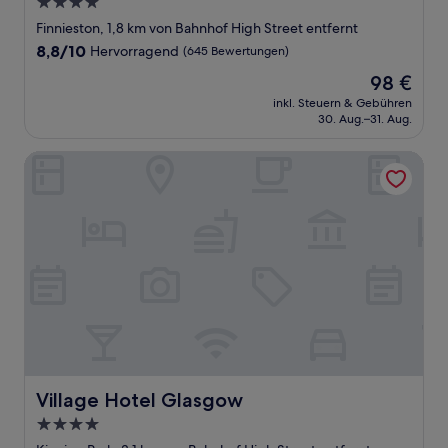
4.0-
Sterne-
Finnieston, 1,8 km von Bahnhof High Street entfernt
Unterkunft
8.8
8,8/10
Hervorragend
(645 Bewertungen)
von
Der
98 €
10,
Preis
Hervorragend,
inkl. Steuern & Gebühren
beträgt
30. Aug.–31. Aug.
(645
98 €
Bewertungen)
Village Hotel Glasgow
Village Hotel Glasgow
Village Hotel Glasgow
4.0-
Sterne-