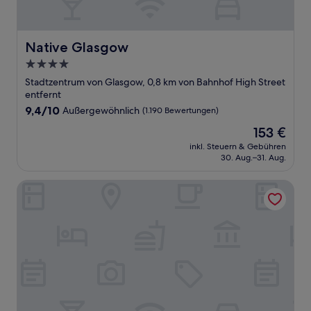
Native Glasgow
Native Glasgow
4.0-
Sterne-
Stadtzentrum von Glasgow, 0,8 km von Bahnhof High Street
Unterkunft
entfernt
9.4
9,4/10
Außergewöhnlich
(1.190 Bewertungen)
von
Der
153 €
10,
Preis
Außergewöhnlich,
inkl. Steuern & Gebühren
beträgt
30. Aug.–31. Aug.
(1.190
153 €
Bewertungen)
voco Grand Central Glasgow by IHG