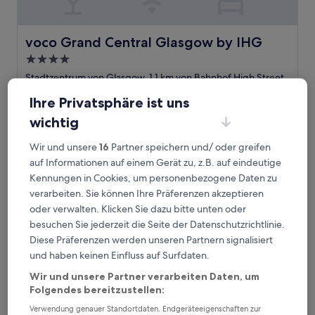
voco Grand Central Glasgow by IHG
voco Grand Central Glasgow by IHG
4.0-
Sterne-
Stadtzentrum von Glasgow, 1,1 km von Bahnhof High Street
Unterkunft
entfernt
Ihre Privatsphäre ist uns
9.4
9,4/10
Außergewöhnlich
(1.184 Bewertungen)
von
wichtig
Der
127 €
10,
Preis
Außergewöhnlich,
inkl. Steuern & Gebühren
Wir und unsere
16
Partner speichern und/ oder greifen
beträgt
9. Aug.–10. Aug.
(1.184
auf Informationen auf einem Gerät zu, z.B. auf eindeutige
127 €
Bewertungen)
Kennungen in Cookies, um personenbezogene Daten zu
Maldron Hotel Glasgow City
verarbeiten. Sie können Ihre Präferenzen akzeptieren
oder verwalten. Klicken Sie dazu bitte unten oder
besuchen Sie jederzeit die Seite der Datenschutzrichtlinie.
Diese Präferenzen werden unseren Partnern signalisiert
und haben keinen Einfluss auf Surfdaten.
Wir und unsere Partner verarbeiten Daten, um
Folgendes bereitzustellen:
Verwendung genauer Standortdaten. Endgeräteeigenschaften zur