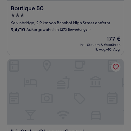
Boutique 50
Boutique 50
3.0-
Sterne-
Kelvinbridge, 2,9 km von Bahnhof High Street entfernt
Unterkunft
9.4
9,4/10
Außergewöhnlich
(273 Bewertungen)
von
Der
177 €
10,
Preis
Außergewöhnlich,
inkl. Steuern & Gebühren
beträgt
9. Aug.–10. Aug.
(273
177 €
Bewertungen)
Ibis Styles Glasgow Central
Ibis Styles Glasgow Central