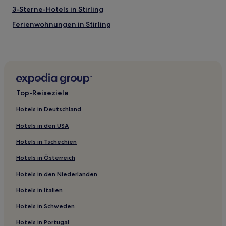
3-Sterne-Hotels in Stirling
Ferienwohnungen in Stirling
B&B in Stirling
Gasthäuser in Schottland
B&B in Schottland
Ferienwohnungen in Alexandria
Top-Reiseziele
Gasthäuser in Ayr
Hotels in Deutschland
B&B in Callander
Hotels in den USA
Aparthotels in Merchant City
Hotels in Tschechien
Hostels in Glasgow
Hotels in Österreich
Gasthäuser in Glasgow
Hotels in den Niederlanden
Aparthotels in Edinburgh
Gasthäuser in Edinburgh
Hotels in Italien
Gasthöfe in Edinburgh
Hotels in Schweden
B&B in Edinburgh
Hotels in Portugal