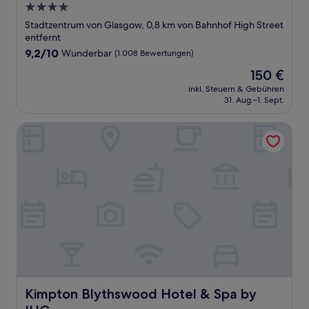
4.0-
Sterne-
Stadtzentrum von Glasgow, 0,8 km von Bahnhof High Street
Unterkunft
entfernt
9.2
9,2/10
Wunderbar
(1.008 Bewertungen)
von
Der
150 €
10,
Preis
Wunderbar,
inkl. Steuern & Gebühren
beträgt
31. Aug.–1. Sept.
(1.008
150 €
Bewertungen)
Kimpton Blythswood Hotel & Spa by IHG
Kimpton Blythswood Hotel & Spa by IHG
Kimpton Blythswood Hotel & Spa by