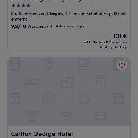
4.0-
Sterne-
Stadtzentrum von Glasgow, 1,4 km von Bahnhof High Street
Unterkunft
entfernt
9.2
9,2/10
Wunderbar
(1.004 Bewertungen)
von
Der
101 €
10,
Preis
Wunderbar,
inkl. Steuern & Gebühren
beträgt
16. Aug.–17. Aug.
(1.004
101 €
Bewertungen)
Carlton George Hotel
Carlton George Hotel
Carlton George Hotel