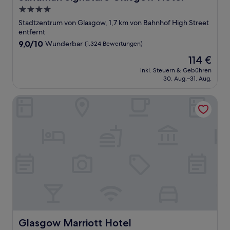
4.0-
Sterne-
Stadtzentrum von Glasgow, 1,7 km von Bahnhof High Street
Unterkunft
entfernt
9.0
9,0/10
Wunderbar
(1.324 Bewertungen)
von
Der
114 €
10,
Preis
Wunderbar,
inkl. Steuern & Gebühren
beträgt
30. Aug.–31. Aug.
(1.324
114 €
Bewertungen)
Glasgow Marriott Hotel
Glasgow Marriott Hotel
Glasgow Marriott Hotel