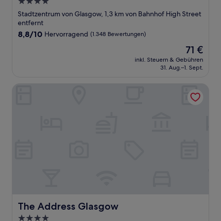
4.0-
Sterne-
Stadtzentrum von Glasgow, 1,3 km von Bahnhof High Street
Unterkunft
entfernt
8.8
8,8/10
Hervorragend
(1.348 Bewertungen)
von
Der
71 €
10,
Preis
Hervorragend,
inkl. Steuern & Gebühren
beträgt
31. Aug.–1. Sept.
(1.348
71 €
Bewertungen)
The Address Glasgow
The Address Glasgow
The Address Glasgow
4.0-