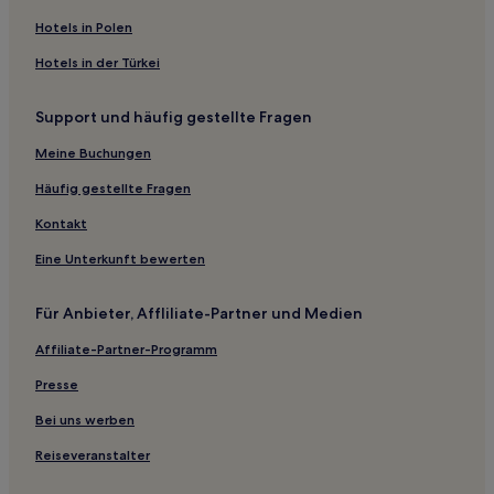
Hotels nahe Theatre Royal
Hotels in Polen
Greater Glasgow: Hotels
Hotels in der Türkei
Hotels nahe Queen Elizabeth University Hospital
Support und häufig gestellte Fragen
Hotels nahe Station Hillhead
Hotels nahe Bahnhof Bearsden
Meine Buchungen
Mansewood Hotels
Häufig gestellte Fragen
Hotels nahe City Chambers
Kontakt
Hotels nahe Glasgow Police Museum
Eine Unterkunft bewerten
Hotels nahe OVO Hydro
Für Anbieter, Affliliate-Partner und Medien
Hotels nahe Bahnhof Crookston
Affiliate-Partner-Programm
Hotels nahe Bahnhof Garrowhill
Hotels nahe Netherlee Park
Presse
Glasgow Hotels
Bei uns werben
Hotels nahe Bahnhof Rutherglen
Reiseveranstalter
Hotels nahe Bahnhof Robroyston