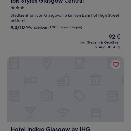
Ibis Styles Glasgow Central
3.0-
Sterne-
Stadtzentrum von Glasgow, 1,5 km von Bahnhof High Street
Unterkunft
entfernt
9.2
9,2/10
Wunderbar
(1.005 Bewertungen)
von
Der
92 €
10,
Preis
Wunderbar,
inkl. Steuern & Gebühren
beträgt
9. Aug.–10. Aug.
(1.005
92 €
Bewertungen)
Hotel Indigo Glasgow by IHG
Hotel Indigo Glasgow by IHG
Hotel Indigo Glasgow by IHG