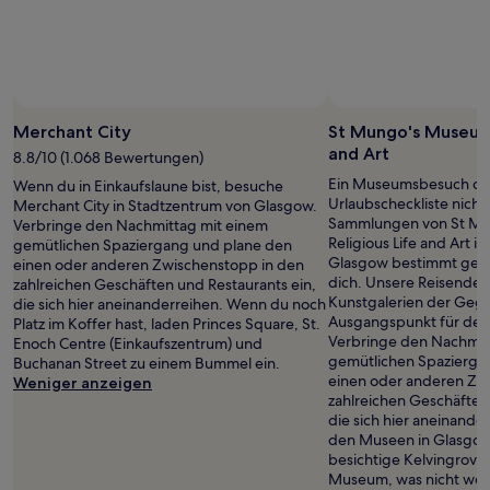
Foto von Wendy Ross
Öffentliches
Foto
Merchant City
St Mungo's Museum 
von
and Art
8.8/10 (1.068 Bewertungen)
Wendy
Ein Museumsbesuch dar
Wenn du in Einkaufslaune bist, besuche
Ross
Urlaubscheckliste nicht
Merchant City in Stadtzentrum von Glasgow.
Sammlungen von St Mu
Verbringe den Nachmittag mit einem
Religious Life and Art i
gemütlichen Spaziergang und plane den
Glasgow bestimmt genau
einen oder anderen Zwischenstopp in den
dich. Unsere Reisenden
zahlreichen Geschäften und Restaurants ein,
Kunstgalerien der Gegen
die sich hier aneinanderreihen. Wenn du noch
Ausgangspunkt für dein
Platz im Koffer hast, laden Princes Square, St.
Verbringe den Nachmit
Enoch Centre (Einkaufszentrum) und
gemütlichen Spazierga
Buchanan Street zu einem Bummel ein.
einen oder anderen Zw
Weniger anzeigen
zahlreichen Geschäften
die sich hier aneinand
den Museen in Glasgow 
besichtige Kelvingrove 
Museum, was nicht weit 