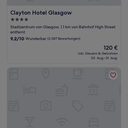
Clayton Hotel Glasgow
Clayton Hotel Glasgow
4.0-
Sterne-
Stadtzentrum von Glasgow, 1,1 km von Bahnhof High Street
Unterkunft
entfernt
9.2
9,2/10
Wunderbar
(2.587 Bewertungen)
von
Der
120 €
10,
Preis
Wunderbar,
inkl. Steuern & Gebühren
beträgt
30. Aug.–31. Aug.
(2.587
120 €
Bewertungen)
Motel One Glasgow