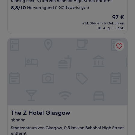
Kinning Park, 3,1 km von Bahnhof High Street entfernt
Unterkunft
8.8
8,8/10
Hervorragend
(1.001 Bewertungen)
von
Der
97 €
10,
Preis
Hervorragend,
inkl. Steuern & Gebühren
beträgt
31. Aug.–1. Sept.
(1.001
97 €
Bewertungen)
The Z Hotel Glasgow
The Z Hotel Glasgow
The Z Hotel Glasgow
3.0-
Sterne-
Stadtzentrum von Glasgow, 0,5 km von Bahnhof High Street
Unterkunft
entfernt