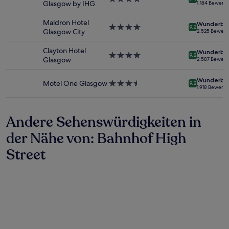
Glasgow by IHG
1.184 Bewert
wurde.
Sterne-
Preise
Unterkunft
Maldron Hotel
Wunderba
und
4.0-
9.2
Glasgow City
2.525 Bewer
Verfügbarkeiten
Sterne-
können
Unterkunft
Clayton Hotel
Wunderba
sich
4.0-
9.2
Glasgow
2.587 Bewer
ändern.
Sterne-
Es
Unterkunft
Wunderba
können
Motel One Glasgow
3.5-
9.2
1.918 Bewert
zusätzliche
Sterne-
Bedingungen
Unterkunft
gelten.
Andere Sehenswürdigkeiten in
der Nähe von: Bahnhof High
Street