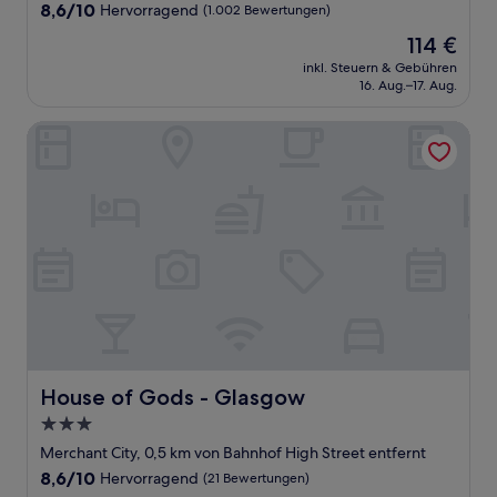
8.6
8,6/10
Hervorragend
(1.002 Bewertungen)
von
Der
114 €
10,
Preis
Hervorragend,
inkl. Steuern & Gebühren
beträgt
16. Aug.–17. Aug.
(1.002
114 €
Bewertungen)
House of Gods - Glasgow
House of Gods - Glasgow
House of Gods - Glasgow
3.0-
Sterne-
Merchant City, 0,5 km von Bahnhof High Street entfernt
Unterkunft
8.6
8,6/10
Hervorragend
(21 Bewertungen)
von