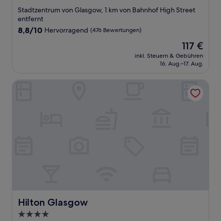
Sterne-
Stadtzentrum von Glasgow, 1 km von Bahnhof High Street
Unterkunft
entfernt
8.8
8,8/10
Hervorragend
(476 Bewertungen)
von
Der
117 €
10,
Preis
Hervorragend,
inkl. Steuern & Gebühren
beträgt
16. Aug.–17. Aug.
(476
117 €
Bewertungen)
Hilton Glasgow
Hilton Glasgow
Hilton Glasgow
4.0-