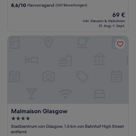
8.6
8,6/10
Hervorragend
(367 Bewertungen)
von
Der
69 €
10,
Preis
Hervorragend,
inkl. Steuern & Gebühren
beträgt
31. Aug.–1. Sept.
(367
69 €
Bewertungen)
Malmaison Glasgow
Malmaison Glasgow
Malmaison Glasgow
4.0-
Sterne-
Stadtzentrum von Glasgow, 1,6 km von Bahnhof High Street
Unterkunft
entfernt