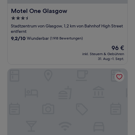
Motel One Glasgow
Motel One Glasgow
3.5-
Sterne-
Stadtzentrum von Glasgow, 1,2 km von Bahnhof High Street
Unterkunft
entfernt
9.2
9,2/10
Wunderbar
(1.918 Bewertungen)
von
Der
96 €
10,
Preis
Wunderbar,
inkl. Steuern & Gebühren
beträgt
31. Aug.–1. Sept.
(1.918
96 €
Bewertungen)
Boutique 50