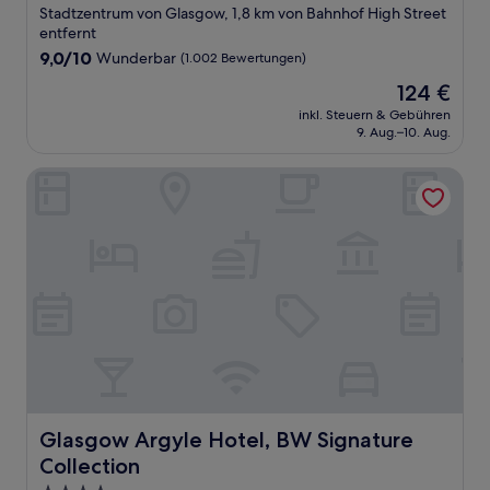
Sterne-
Stadtzentrum von Glasgow, 1,8 km von Bahnhof High Street
Unterkunft
entfernt
9.0
9,0/10
Wunderbar
(1.002 Bewertungen)
von
Der
124 €
10,
Preis
Wunderbar,
inkl. Steuern & Gebühren
beträgt
9. Aug.–10. Aug.
(1.002
124 €
Bewertungen)
Glasgow Argyle Hotel, BW Signature Collection
Glasgow Argyle Hotel, BW Signature Collection
Glasgow Argyle Hotel, BW Signature
Collection