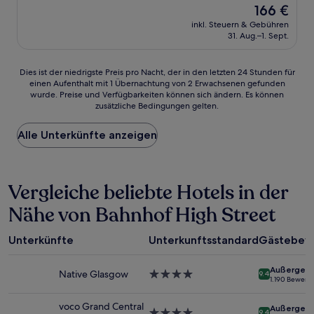
Der
166 €
10,
Preis
Hervorragend,
inkl. Steuern & Gebühren
beträgt
31. Aug.–1. Sept.
(21
166 €
Bewertungen)
Dies
Dies ist der niedrigste Preis pro Nacht, der in den letzten 24 Stunden für
einen Aufenthalt mit 1 Übernachtung von 2 Erwachsenen gefunden
ist
wurde. Preise und Verfügbarkeiten können sich ändern. Es können
der
zusätzliche Bedingungen gelten.
niedrigste
Preis
Alle Unterkünfte anzeigen
pro
Nacht,
der
in
Vergleiche beliebte Hotels in der
den
letzten
Nähe von Bahnhof High Street
24 Stunden
für
einen
Unterkünfte
Unterkunftsstandard
Gästebew
Aufenthalt
mit
Außergewö
1 Übernachtung
Native Glasgow
4.0-
9.4
1.190 Bewert
von
Sterne-
2 Erwachsenen
Unterkunft
voco Grand Central
Außergewö
gefunden
4.0-
9.4