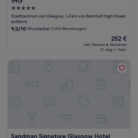
IHG
5.0-
Sterne-
Stadtzentrum von Glasgow, 1,4 km von Bahnhof High Street
Unterkunft
entfernt
9.2
9,2/10
Wunderbar
(1.003 Bewertungen)
von
Der
252 €
10,
Preis
Wunderbar,
inkl. Steuern & Gebühren
beträgt
31. Aug.–1. Sept.
(1.003
252 €
Bewertungen)
Sandman Signature Glasgow Hotel
Sandman Signature Glasgow Hotel
Sandman Signature Glasgow Hotel