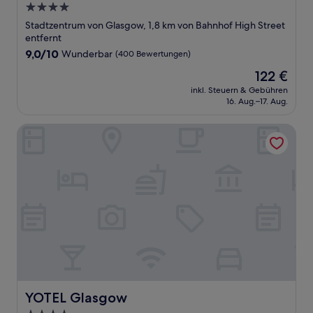
4.0-
Sterne-
Stadtzentrum von Glasgow, 1,8 km von Bahnhof High Street
Unterkunft
entfernt
9.0
9,0/10
Wunderbar
(400 Bewertungen)
von
Der
122 €
10,
Preis
Wunderbar,
inkl. Steuern & Gebühren
beträgt
16. Aug.–17. Aug.
(400
122 €
Bewertungen)
YOTEL Glasgow
YOTEL Glasgow
YOTEL Glasgow