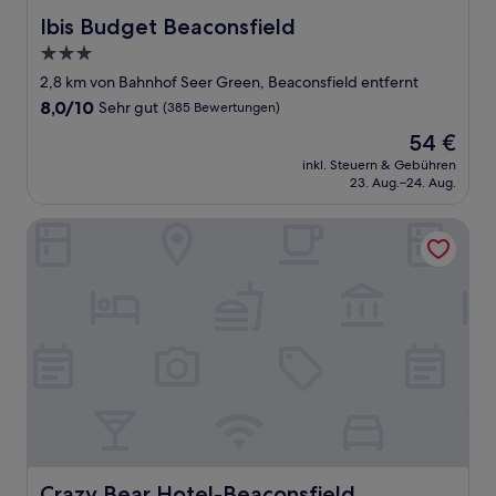
Ibis Budget Beaconsfield
Ibis Budget Beaconsfield
3.0-
Sterne-
2,8 km von Bahnhof Seer Green, Beaconsfield entfernt
Unterkunft
8.0
8,0/10
Sehr gut
(385 Bewertungen)
von
Der
54 €
10,
Preis
Sehr
inkl. Steuern & Gebühren
beträgt
23. Aug.–24. Aug.
gut,
54 €
(385
Bewertungen)
Crazy Bear Hotel-Beaconsfield
Crazy Bear Hotel-Beaconsfield
Crazy Bear Hotel-Beaconsfield