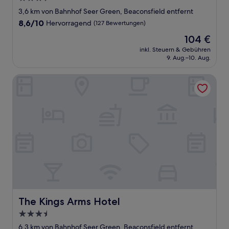
Sterne-
3,6 km von Bahnhof Seer Green, Beaconsfield entfernt
Unterkunft
8.6
8,6/10
Hervorragend
(127 Bewertungen)
von
Der
104 €
10,
Preis
Hervorragend,
inkl. Steuern & Gebühren
beträgt
9. Aug.–10. Aug.
(127
104 €
Bewertungen)
The Kings Arms Hotel
The Kings Arms Hotel
The Kings Arms Hotel
3.5-
Sterne-
6,3 km von Bahnhof Seer Green, Beaconsfield entfernt