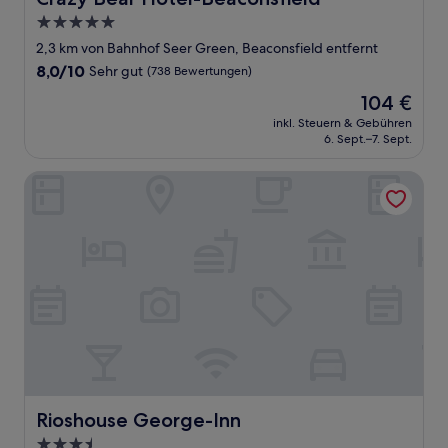
5.0-
Sterne-
2,3 km von Bahnhof Seer Green, Beaconsfield entfernt
Unterkunft
8.0
8,0/10
Sehr gut
(738 Bewertungen)
von
Der
104 €
10,
Preis
Sehr
inkl. Steuern & Gebühren
beträgt
6. Sept.–7. Sept.
gut,
104 €
(738
Bewertungen)
Rioshouse George-Inn
Rioshouse George-Inn
Rioshouse George-Inn
3.5-