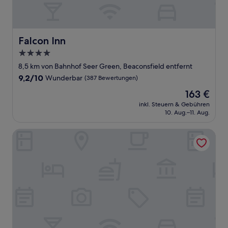
Falcon Inn
Falcon Inn
4.0-
Sterne-
8,5 km von Bahnhof Seer Green, Beaconsfield entfernt
Unterkunft
9.2
9,2/10
Wunderbar
(387 Bewertungen)
von
Der
163 €
10,
Preis
Wunderbar,
inkl. Steuern & Gebühren
beträgt
10. Aug.–11. Aug.
(387
163 €
Bewertungen)
AJ Lodge