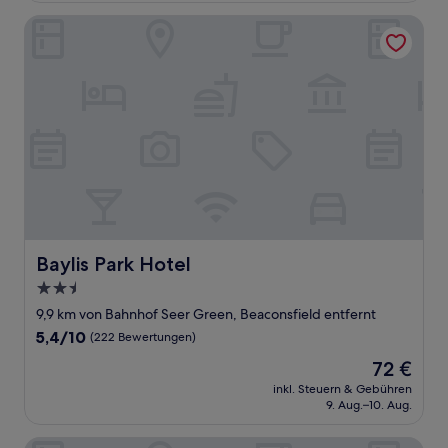
Baylis Park Hotel
Baylis Park Hotel
Baylis Park Hotel
2.5-
Sterne-
9,9 km von Bahnhof Seer Green, Beaconsfield entfernt
Unterkunft
5.4
5,4/10
(222 Bewertungen)
von
Der
72 €
10,
Preis
(222
inkl. Steuern & Gebühren
beträgt
9. Aug.–10. Aug.
Bewertungen)
72 €
The Bull Hotel