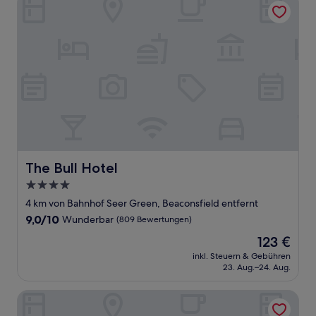
The Bull Hotel
The Bull Hotel
4.0-
Sterne-
4 km von Bahnhof Seer Green, Beaconsfield entfernt
Unterkunft
9.0
9,0/10
Wunderbar
(809 Bewertungen)
von
Der
123 €
10,
Preis
Wunderbar,
inkl. Steuern & Gebühren
beträgt
23. Aug.–24. Aug.
(809
123 €
Bewertungen)
The Ethorpe Hotel by Chef and Brewer Collection