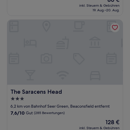
10,
Preis
Gut,
inkl. Steuern & Gebühren
beträgt
19. Aug.–20. Aug.
(561
86 €
Bewertungen)
The Saracens Head
The Saracens Head
The Saracens Head
3.0-
Sterne-
6,2 km von Bahnhof Seer Green, Beaconsfield entfernt
Unterkunft
7.6
7,6/10
Gut
(285 Bewertungen)
von
Der
128 €
10,
Preis
Gut,
inkl. Steuern & Gebühren