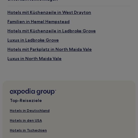
Hotels mit Küchenzeile in West Drayton
Familien in Hemel Hempstead
Hotels mit Küchenzeile in Ladbroke Grove
Luxus in Ladbroke Grove
Hotels mit Parkplatz in North Maida Vale
Luxus in North Maida Vale
Haustierfreundliche in St. Albans
Günstige in Henley-on-Thames
Haustierfreundliche in Henley-on-Thames
Business in Uxbridge
Top-Reiseziele
Business in Harrow
Hotels in Deutschland
Haustierfreundliche nahe Kensington Church Street
Hotels in den USA
Hotels mit Shoppingmöglichkeit nahe Kensington Church
Street
Hotels in Tschechien