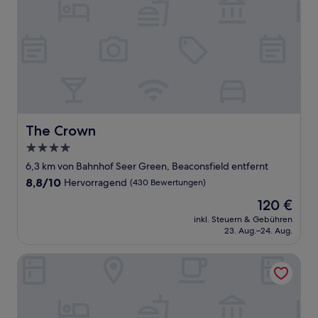
The Crown
The Crown
4.0-
Sterne-
6,3 km von Bahnhof Seer Green, Beaconsfield entfernt
Unterkunft
8.8
8,8/10
Hervorragend
(430 Bewertungen)
von
Der
120 €
10,
Preis
Hervorragend,
inkl. Steuern & Gebühren
beträgt
23. Aug.–24. Aug.
(430
120 €
Bewertungen)
The Bedford Arms