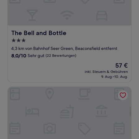
The Bell and Bottle
The Bell and Bottle
3.0-
Sterne-
4,3 km von Bahnhof Seer Green, Beaconsfield entfernt
Unterkunft
8.0
8,0/10
Sehr gut
(22 Bewertungen)
von
Der
57 €
10,
Preis
Sehr
inkl. Steuern & Gebühren
beträgt
9. Aug.–10. Aug.
gut,
57 €
(22
Bewertungen)
Falcon Inn