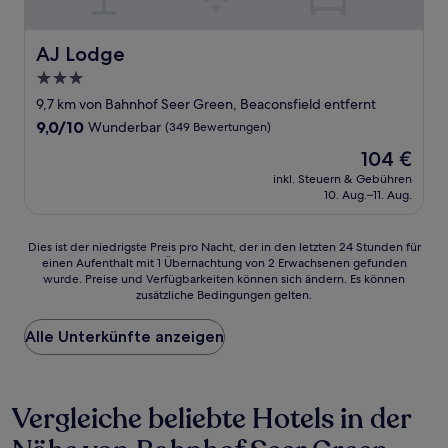
AJ Lodge
AJ Lodge
3.0-
Sterne-
9,7 km von Bahnhof Seer Green, Beaconsfield entfernt
Unterkunft
9.0
9,0/10
Wunderbar
(349 Bewertungen)
von
Der
104 €
10,
Preis
Wunderbar,
inkl. Steuern & Gebühren
beträgt
10. Aug.–11. Aug.
(349
104 €
Bewertungen)
Dies
Dies ist der niedrigste Preis pro Nacht, der in den letzten 24 Stunden für
einen Aufenthalt mit 1 Übernachtung von 2 Erwachsenen gefunden
ist
wurde. Preise und Verfügbarkeiten können sich ändern. Es können
der
zusätzliche Bedingungen gelten.
niedrigste
Preis
Alle Unterkünfte anzeigen
pro
Nacht,
der
in
Vergleiche beliebte Hotels in der
den
letzten
24 Stunden