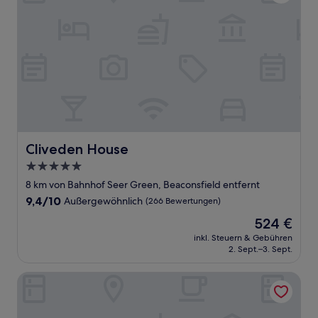
Cliveden House
Cliveden House
5.0-
Sterne-
8 km von Bahnhof Seer Green, Beaconsfield entfernt
Unterkunft
9.4
9,4/10
Außergewöhnlich
(266 Bewertungen)
von
Der
524 €
10,
Preis
Außergewöhnlich,
inkl. Steuern & Gebühren
beträgt
2. Sept.–3. Sept.
(266
524 €
Bewertungen)
The Crown