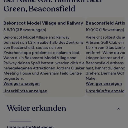
Green, Beaconsfield
Bekonscot Model Village and Railway
Beaconsfield Artisa
8.8/10 (3 Bewertungen)
10.0/10 (1 Bewertung)
Bekonscot Model Village and Railway
Vielleicht solltest du a
befindet sich 1,2 km außerhalb des Zentrums
Artisans Golf Club ein 
von Beaconsfield, sodass sich ein
1,5 km vom Stadtzentr
Zwischenstopp problemlos einplanen lässt.
entfernt. Wenn du vom
Wenn du in Bekonscot Model Village and
kriegen kannst und die 
Railway deinen Spaß hattest, werden dich die
Beaconsfield Artisans 
nahegelegenen Attraktionen Jordans Quaker
hast, kannst du dennoc
Meeting House und Amersham Field Centre
drehen: Denham Golf Clu
begeistern.
Nähe.
Weniger anzeigen
Weniger anzeigen
Unterkünfte anzeigen
Unterkünfte anzeige
Weiter erkunden
Unterkünfte
Mietwagen