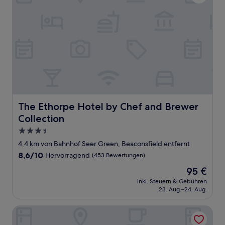
The Ethorpe Hotel by Chef and Brewer Collection
The Ethorpe Hotel by Chef and Brewer
Collection
3.5-
Sterne-
4,4 km von Bahnhof Seer Green, Beaconsfield entfernt
Unterkunft
8.6
8,6/10
Hervorragend
(453 Bewertungen)
von
Der
95 €
10,
Preis
Hervorragend,
inkl. Steuern & Gebühren
beträgt
23. Aug.–24. Aug.
(453
95 €
Bewertungen)
Cliveden House