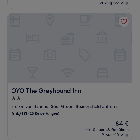
beträgt
21. Aug.–22. Aug.
(285
128 €
Bewertungen)
OYO The Greyhound Inn
OYO The Greyhound Inn
OYO The Greyhound Inn
2.0-
Sterne-
3,6 km von Bahnhof Seer Green, Beaconsfield entfernt
Unterkunft
6.4
6,4/10
(28 Bewertungen)
von
Der
84 €
10,
Preis
(28
inkl. Steuern & Gebühren
beträgt
9. Aug.–10. Aug.
Bewertungen)
84 €