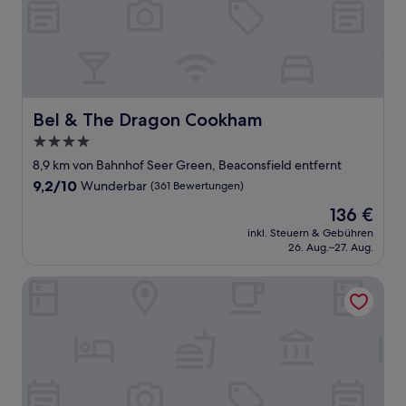
Bel & The Dragon Cookham
Bel & The Dragon Cookham
4.0-
Sterne-
8,9 km von Bahnhof Seer Green, Beaconsfield entfernt
Unterkunft
9.2
9,2/10
Wunderbar
(361 Bewertungen)
von
Der
136 €
10,
Preis
Wunderbar,
inkl. Steuern & Gebühren
beträgt
26. Aug.–27. Aug.
(361
136 €
Bewertungen)
The Bell and Bottle