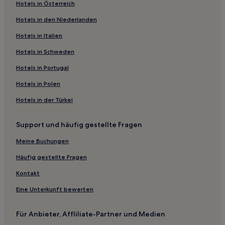
Business nahe Kensington Church Street
Hotels in Österreich
Luxus nahe Westbourne Grove
Hotels in den Niederlanden
Familien in London
Hotels in Italien
Günstige in Twickenham
Hotels in Schweden
Hotels mit Parkplatz in High Wycombe
Hotels in Portugal
Familien in Longford
Hotels in Polen
Familien in Reading
Hotels in der Türkei
Hotels mit inbegriffenem Frühstück in Reading
Hotels mit Parkplatz in Reading
Support und häufig gestellte Fragen
Lgbtqia-Freundliche in Reading
Meine Buchungen
Günstige in Barnet
Häufig gestellte Fragen
Familien in Watford
Kontakt
Haustierfreundliche in Staines
Eine Unterkunft bewerten
Hotels mit Parkplatz in Berkshire
Hotels mit inbegriffenem Frühstück in Aylesbury
Für Anbieter, Affliliate-Partner und Medien