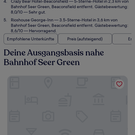
Crazy Bear Hotel-Beaconsfield
— 5-Sterne-Hotel in 2,3 km von
Bahnhof Seer Green, Beaconsfield entfernt. Gästebewertung:
8,0/10 — Sehr gut.
Rioshouse George-Inn
— 3.5-Sterne-Hotel in 3,6 km von
Bahnhof Seer Green, Beaconsfield entfernt. Gästebewertung:
8,6/10 — Hervorragend.
Empfohlene Unterkünfte
Preis (aufsteigend)
Ent
Deine Ausgangsbasis nahe
Bahnhof Seer Green
Crowne Plaza Gerrards Cross by IHG