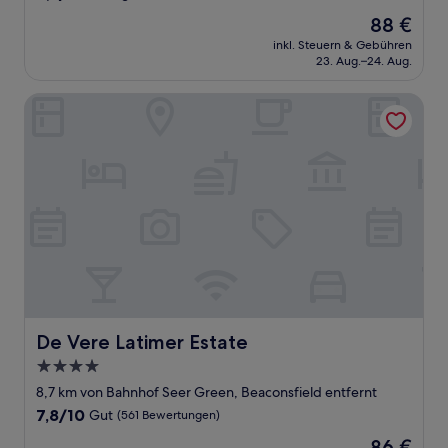
von
Der
88 €
10,
Preis
Sehr
inkl. Steuern & Gebühren
beträgt
23. Aug.–24. Aug.
gut,
88 €
(1.009
Bewertungen)
De Vere Latimer Estate
De Vere Latimer Estate
De Vere Latimer Estate
4.0-
Sterne-
8,7 km von Bahnhof Seer Green, Beaconsfield entfernt
Unterkunft
7.8
7,8/10
Gut
(561 Bewertungen)
von
Der
86 €