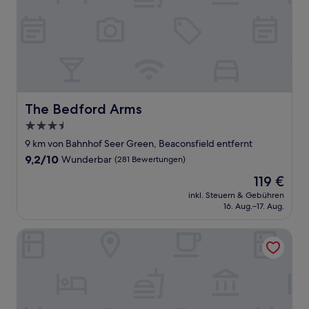
The Bedford Arms
The Bedford Arms
3.5-
Sterne-
9 km von Bahnhof Seer Green, Beaconsfield entfernt
Unterkunft
9.2
9,2/10
Wunderbar
(281 Bewertungen)
von
Der
119 €
10,
Preis
Wunderbar,
inkl. Steuern & Gebühren
beträgt
16. Aug.–17. Aug.
(281
119 €
Bewertungen)
Bel & The Dragon Cookham