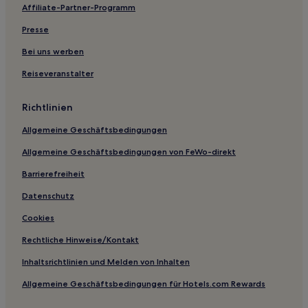
Haustierfreundliche in Aylesbury
Affiliate-Partner-Programm
Business in Aylesbury
Presse
Günstige in Slough
Bei uns werben
Familien in Slough
Reiseveranstalter
Hotels mit Wellnessbereich in Slough
Hotels mit Fitnessbereich in Hounslow
Richtlinien
Familien in Hounslow
Allgemeine Geschäftsbedingungen
Luxus nahe Camden Markets
Allgemeine Geschäftsbedingungen von FeWo-direkt
Haustierfreundliche in Maidenhead
Barrierefreiheit
Familien in Windsor
Datenschutz
Business in Windsor
Cookies
Haustierfreundliche in Windsor
Rechtliche Hinweise/Kontakt
Hotels mit Parkplatz nahe Cromwell Road
Inhaltsrichtlinien und Melden von Inhalten
Luxus in Richmond
Allgemeine Geschäftsbedingungen für Hotels.com Rewards
Luxus in Weybridge