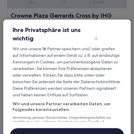
Crowne Plaza Gerrards Cross by IHG
Crowne Plaza Gerrards Cross by IHG
4.0-
Sterne-
Ihre Privatsphäre ist uns
1,8 km von Bahnhof Seer Green, Beaconsfield entfernt
Unterkunft
8.4
8,4/10
Sehr gut
wichtig
(1.001 Bewertungen)
von
Der
131 €
10,
Wir und unsere
16
Partner speichern und/ oder greifen
Preis
Sehr
inkl. Steuern & Gebühren
auf Informationen auf einem Gerät zu, z.B. auf eindeutige
beträgt
13. Aug.–14. Aug.
gut,
131 €
Kennungen in Cookies, um personenbezogene Daten zu
(1.001
verarbeiten. Sie können Ihre Präferenzen akzeptieren
Bewertungen)
The White Hart by Chef and Brewer Collection
oder verwalten. Klicken Sie dazu bitte unten oder
besuchen Sie jederzeit die Seite der Datenschutzrichtlinie.
Diese Präferenzen werden unseren Partnern signalisiert
und haben keinen Einfluss auf Surfdaten.
Wir und unsere Partner verarbeiten Daten, um
Folgendes bereitzustellen:
Verwendung genauer Standortdaten. Endgeräteeigenschaften zur
Identifikation aktiv abfragen. Speichern von oder Zugriff auf
Informationen auf einem Endgerät. Personalisierte Werbung und
Inhalte, Messung von Werbeleistung und der Performance von Inhalten,