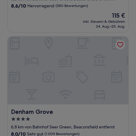
Unterkunft
8.6
8,6/10
Hervorragend
(580 Bewertungen)
von
Der
115 €
10,
Preis
Hervorragend,
inkl. Steuern & Gebühren
beträgt
24. Aug.–25. Aug.
(580
115 €
Bewertungen)
Denham Grove
Denham Grove
Denham Grove
4.0-
Sterne-
6,8 km von Bahnhof Seer Green, Beaconsfield entfernt
Unterkunft
8.0
8,0/10
Sehr gut
(1.009 Bewertungen)