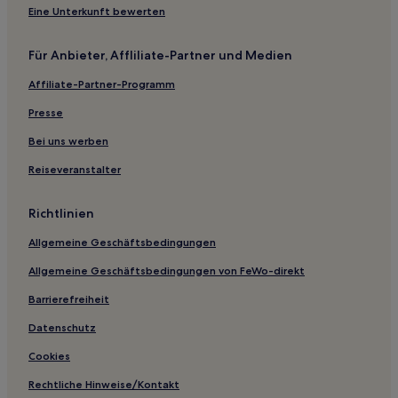
Eine Unterkunft bewerten
Business in Kent
Haustierfreundliche in Kent
Für Anbieter, Affliliate-Partner und Medien
Hotels mit Küchenzeile in Kent
Affiliate-Partner-Programm
Familien nahe Camden Markets
Presse
Familien in Bethnal Green
Bei uns werben
Hotels mit inbegriffenem Frühstück nahe Strand von
Reiseveranstalter
Clacton-on-Sea
Haustierfreundliche in Essex
Richtlinien
Günstige in Rochester
Allgemeine Geschäftsbedingungen
Günstige nahe Hatton Garden
Allgemeine Geschäftsbedingungen von FeWo-direkt
Haustierfreundliche nahe Tankerton Beach
Barrierefreiheit
Familien nahe Tankerton Beach
Datenschutz
Lgbtqia-Freundliche nahe Fleet Street
Cookies
Stadtzentrum London: Hotels
Hotels nahe Bahnhof Stanford-le-Hope
Rechtliche Hinweise/Kontakt