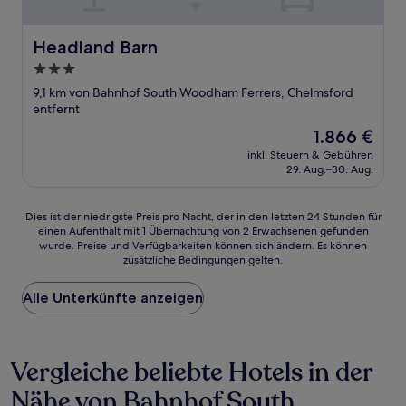
Headland Barn
Headland Barn
3.0-
Sterne-
9,1 km von Bahnhof South Woodham Ferrers, Chelmsford
Unterkunft
entfernt
Der
1.866 €
Preis
inkl. Steuern & Gebühren
beträgt
29. Aug.–30. Aug.
1.866 €
Dies
Dies ist der niedrigste Preis pro Nacht, der in den letzten 24 Stunden für
einen Aufenthalt mit 1 Übernachtung von 2 Erwachsenen gefunden
ist
wurde. Preise und Verfügbarkeiten können sich ändern. Es können
der
zusätzliche Bedingungen gelten.
niedrigste
Preis
Alle Unterkünfte anzeigen
pro
Nacht,
der
in
Vergleiche beliebte Hotels in der
den
letzten
Nähe von Bahnhof South
24 Stunden