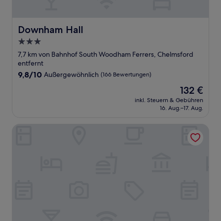
Downham Hall
Downham Hall
3.0-
Sterne-
7,7 km von Bahnhof South Woodham Ferrers, Chelmsford
Unterkunft
entfernt
9.8
9,8/10
Außergewöhnlich
(166 Bewertungen)
von
Der
132 €
10,
Preis
Außergewöhnlich,
inkl. Steuern & Gebühren
beträgt
16. Aug.–17. Aug.
(166
132 €
Bewertungen)
Headland Barn