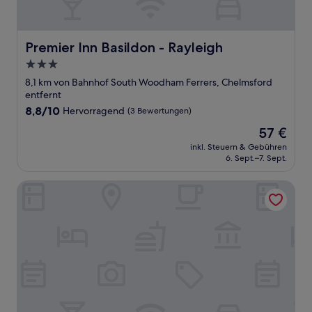
Premier Inn Basildon - Rayleigh
Premier Inn Basildon - Rayleigh
3.0-
Sterne-
8,1 km von Bahnhof South Woodham Ferrers, Chelmsford
Unterkunft
entfernt
8.8
8,8/10
Hervorragend
(3 Bewertungen)
von
Der
57 €
10,
Preis
Hervorragend,
inkl. Steuern & Gebühren
beträgt
6. Sept.–7. Sept.
(3
57 €
Bewertungen)
Downham Hall