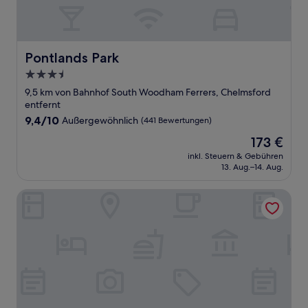
Pontlands Park
Pontlands Park
3.5-
Sterne-
9,5 km von Bahnhof South Woodham Ferrers, Chelmsford
Unterkunft
entfernt
9.4
9,4/10
Außergewöhnlich
(441 Bewertungen)
von
Der
173 €
10,
Preis
Außergewöhnlich,
inkl. Steuern & Gebühren
beträgt
13. Aug.–14. Aug.
(441
173 €
Bewertungen)
The New Chichester Hotel