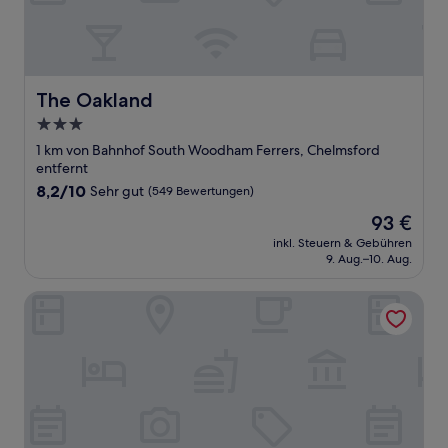
The Oakland
The Oakland
3.0-
Sterne-
1 km von Bahnhof South Woodham Ferrers, Chelmsford
Unterkunft
entfernt
8.2
8,2/10
Sehr gut
(549 Bewertungen)
von
Der
93 €
10,
Preis
Sehr
inkl. Steuern & Gebühren
beträgt
9. Aug.–10. Aug.
gut,
93 €
(549
Bewertungen)
The Ferry Boat Inn