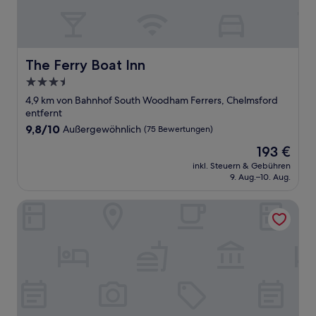
The Ferry Boat Inn
The Ferry Boat Inn
3.5-
Sterne-
4,9 km von Bahnhof South Woodham Ferrers, Chelmsford
Unterkunft
entfernt
9.8
9,8/10
Außergewöhnlich
(75 Bewertungen)
von
Der
193 €
10,
Preis
Außergewöhnlich,
inkl. Steuern & Gebühren
beträgt
9. Aug.–10. Aug.
(75
193 €
Bewertungen)
Pontlands Park