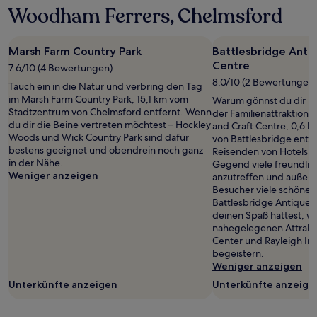
Woodham Ferrers, Chelmsford
Marsh Farm Country Park
Battlesbridge Anti
Centre
7.6/10 (4 Bewertungen)
8.0/10 (2 Bewertungen)
Tauch ein in die Natur und verbring den Tag
im Marsh Farm Country Park, 15,1 km vom
Warum gönnst du dir ni
Stadtzentrum von Chelmsford entfernt. Wenn
der Familienattraktion 
du dir die Beine vertreten möchtest – Hockley
and Craft Centre, 0,6 
Woods und Wick Country Park sind dafür
von Battlesbridge entfe
bestens geeignet und obendrein noch ganz
Reisenden von Hotels.c
in der Nähe.
Gegend viele freundli
Weniger anzeigen
anzutreffen und außer
Besucher viele schöne 
Battlesbridge Antiques
deinen Spaß hattest, w
nahegelegenen Attrakti
Center und Rayleigh In
begeistern.
Weniger anzeigen
Unterkünfte anzeigen
Unterkünfte anzeige