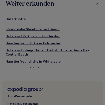
Weiter erkunden
Unterkünfte
Strand nahe Shoebury East Beach
Hotels mit Parkplatz in Colchester
Haustierfreundliche in Colchester
Hotels mit inbegriffenem Frühstück nahe Herne Bay
Central Beach
Haustierfreundliche in Whitstable
Business nahe Brick Lane
Hotels mit Küchenzeile nahe Brick Lane
Hotels mit Pool in England
Luxus in Brentwood
Top-Reiseziele
Hotels mit Parkplatz in Tower Hamlets
Günstige in Tower Hamlets
Hotels in Deutschland