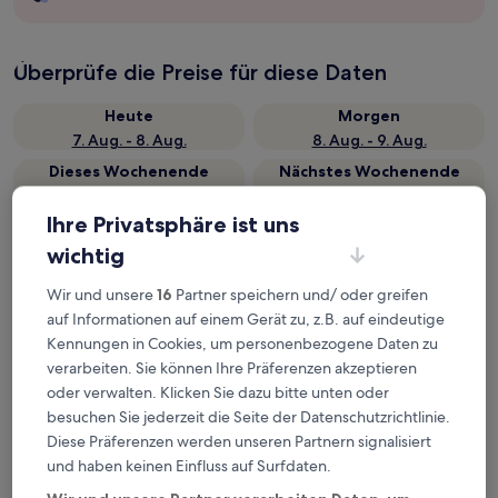
Überprüfe die Preise für diese Daten
Heute
Morgen
7. Aug. - 8. Aug.
8. Aug. - 9. Aug.
Dieses Wochenende
Nächstes Wochenende
7. Aug. - 9. Aug.
14. Aug. - 16. Aug.
Ihre Privatsphäre ist uns
Top 5 Hotels in der Nähe von
wichtig
Bahnhof South Woodham
Wir und unsere
16
Partner speichern und/ oder greifen
Ferrers auf einen Blick
auf Informationen auf einem Gerät zu, z.B. auf eindeutige
Kennungen in Cookies, um personenbezogene Daten zu
The Oakland
— 3-Sterne-Hotel in 1 km von Bahnhof South
verarbeiten. Sie können Ihre Präferenzen akzeptieren
Woodham Ferrers, Chelmsford entfernt. Gästebewertung:
8,2/10 — Sehr gut.
oder verwalten. Klicken Sie dazu bitte unten oder
besuchen Sie jederzeit die Seite der Datenschutzrichtlinie.
The Ferry Boat Inn
— 3.5-Sterne-Hotel in 4,9 km von Bahnhof
South Woodham Ferrers, Chelmsford entfernt.
Diese Präferenzen werden unseren Partnern signalisiert
Gästebewertung: 9,8/10 — Außergewöhnlich.
und haben keinen Einfluss auf Surfdaten.
Pontlands Park
— 3.5-Sterne-Hotel in 9,5 km von Bahnhof South