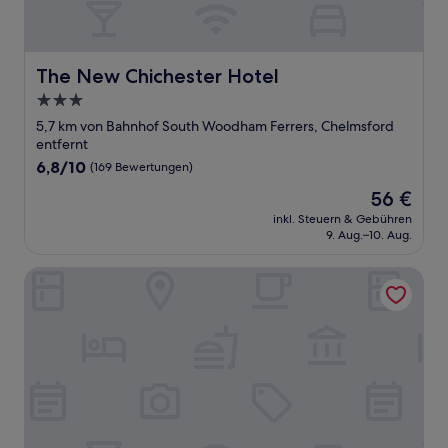
The New Chichester Hotel
The New Chichester Hotel
3.0-
Sterne-
5,7 km von Bahnhof South Woodham Ferrers, Chelmsford
Unterkunft
entfernt
6.8
6,8/10
(169 Bewertungen)
von
Der
56 €
10,
Preis
(169
inkl. Steuern & Gebühren
beträgt
9. Aug.–10. Aug.
Bewertungen)
56 €
Premier Inn Basildon - Rayleigh