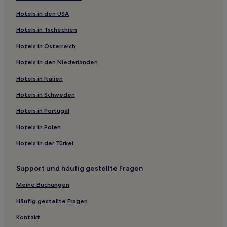
Günstige in Haringey
Hotels in den USA
Hotels mit Parkplatz in Medway
Hotels in Tschechien
Luxus in Sudbury
Hotels in Österreich
Familien in London
Hotels in den Niederlanden
Lgbtqia-Freundliche nahe Roupell Street
Hotels in Italien
Günstige nahe Roupell Street
Hotels in Schweden
Boutique- nahe Roupell Street
Hotels in Portugal
Luxus nahe Thames Barrier Park
Hotels in Polen
Familien nahe Charing Cross Road
Hotels in der Türkei
Haustierfreundliche in Dartford
Hotels mit Parkplatz in Dartford
Support und häufig gestellte Fragen
Günstige in Dartford
Meine Buchungen
Hotels mit Parkplatz in Ebbsfleet
Häufig gestellte Fragen
Luxus in Kent
Kontakt
Hotels mit Parkplatz in Kent