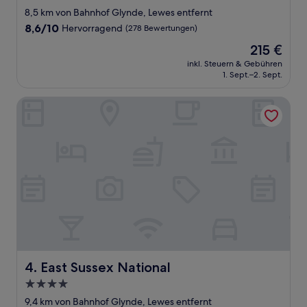
Sterne-
8,5 km von Bahnhof Glynde, Lewes entfernt
Unterkunft
8.6
8,6/10
Hervorragend
(278 Bewertungen)
von
Der
215 €
10,
Preis
Hervorragend,
inkl. Steuern & Gebühren
beträgt
1. Sept.–2. Sept.
(278
215 €
Bewertungen)
East Sussex National
East Sussex National
4. East Sussex National
4.0-
Sterne-
9,4 km von Bahnhof Glynde, Lewes entfernt