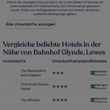
Dies
Dies ist der niedrigste Preis pro Nacht, der in den letzten 24 Stunden für
einen Aufenthalt mit 1 Übernachtung von 2 Erwachsenen gefunden
ist
wurde. Preise und Verfügbarkeiten können sich ändern. Es können
der
zusätzliche Bedingungen gelten.
niedrigste
Preis
Alle Unterkünfte anzeigen
pro
Nacht,
der
in
Vergleiche beliebte Hotels in der
den
letzten
Nähe von Bahnhof Glynde, Lewes
24 Stunden
für
einen
Unterkünfte
Unterkunftsstandard
Gästebew
Aufenthalt
mit
The Blacksmith's
Hervorrag
1 Übernachtung
3.0-
8.8
Arms Halland
233 Bewertu
von
Sterne-
2 Erwachsenen
Unterkunft
YHA South Downs -
Sehr gut
gefunden
4.0-
8.4
Hostel
88 Bewertu
wurde.
Sterne-
Preise
Unterkunft
Hervorrag
und
The Alfriston
4.0-
8.6
278 Bewertu
Verfügbarkeiten
Sterne-
können
Unterkunft