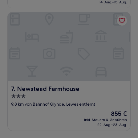
beträgt
14. Aug.–15. Aug.
542 €
Newstead Farmhouse
Newstead Farmhouse
7. Newstead Farmhouse
3.0-
Sterne-
9,8 km von Bahnhof Glynde, Lewes entfernt
Unterkunft
Der
855 €
Preis
inkl. Steuern & Gebühren
beträgt
22. Aug.–23. Aug.
855 €