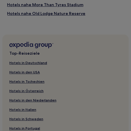
Hotels nahe More Than Tyres Stadium
Hotels nahe Old Lodge Nature Reserve
South Heighton Hotels
Hotels nahe University of Sussex
Hotels nahe Bahnhof Falmer
Worth Hotels
Top-Reiseziele
Golden Cross Hotels
Hotels in Deutschland
Hotels nahe Bahnhof Eastbourne
Hotels in den USA
Hotels nahe Brighton Dome
Hotels in Tschechien
East Sussex: Hotels
Hotels in Österreich
Brighton-Hove: Hotels
Hotels in den Niederlanden
Hotels nahe South Downs Way National Trail
Hotels nahe Palmeira Mansions
Hotels in Italien
East Hoathly Hotels
Hotels in Schweden
Hotels nahe Bahnhof Wivelsfield
Hotels in Portugal