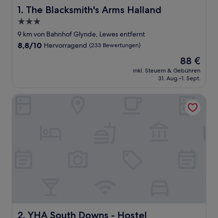
The Blacksmith's Arms Halland
1. The Blacksmith's Arms Halland
3.0-
Sterne-
9 km von Bahnhof Glynde, Lewes entfernt
Unterkunft
8.8
8,8/10
Hervorragend
(233 Bewertungen)
von
Der
88 €
10,
Preis
Hervorragend,
inkl. Steuern & Gebühren
beträgt
31. Aug.–1. Sept.
(233
88 €
Bewertungen)
YHA South Downs - Hostel
YHA South Downs - Hostel
2. YHA South Downs - Hostel