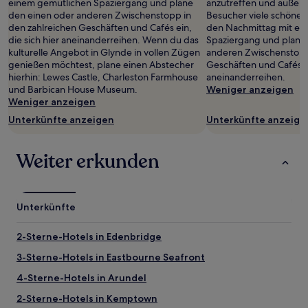
einem gemütlichen Spaziergang und plane
anzutreffen und außer
den einen oder anderen Zwischenstopp in
Besucher viele schöne 
den zahlreichen Geschäften und Cafés ein,
den Nachmittag mit ei
die sich hier aneinanderreihen. Wenn du das
Spaziergang und plane
kulturelle Angebot in Glynde in vollen Zügen
anderen Zwischenstopp 
genießen möchtest, plane einen Abstecher
Geschäften und Cafés ei
hierhin: Lewes Castle, Charleston Farmhouse
aneinanderreihen.
und Barbican House Museum.
Weniger anzeigen
Weniger anzeigen
Unterkünfte anzeigen
Unterkünfte anzeige
Weiter erkunden
Unterkünfte
2-Sterne-Hotels in Edenbridge
3-Sterne-Hotels in Eastbourne Seafront
4-Sterne-Hotels in Arundel
2-Sterne-Hotels in Kemptown