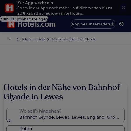
Zur App wechseln
Spare in der App noch mehr – auf dich warten bis zu
20% Rabatt auf ausgewählte Hotels.
Zum Hauptinhalt springen
App herunterladen
Hotels in Lewes
Hotels nahe Bahnhof Glynde
Hotels in der Nähe von Bahnhof
Glynde in Lewes
Wo soll’s hingehen?
Bahnhof Glynde, Lewes, Lewes, England, Großbritan
Daten