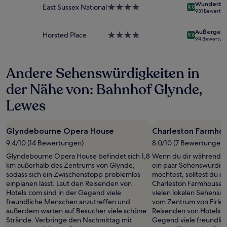
Wunderba
sich
East Sussex National
4.0-
9.0
931 Bewertu
ändern.
Sterne-
Es
Unterkunft
Außergewö
können
Horsted Place
4.0-
9.8
94 Bewertun
zusätzliche
Sterne-
Bedingungen
Unterkunft
gelten.
Andere Sehenswürdigkeiten in
der Nähe von: Bahnhof Glynde,
Lewes
Glyndebourne Opera House
Charleston Farmho
9.4/10 (14 Bewertungen)
8.0/10 (7 Bewertungen)
Glyndebourne Opera House befindet sich 1,8
Wenn du dir während d
km außerhalb des Zentrums von Glynde,
ein paar Sehenswürdig
sodass sich ein Zwischenstopp problemlos
möchtest, solltest du e
einplanen lässt. Laut den Reisenden von
Charleston Farmhouse m
Hotels.com sind in der Gegend viele
vielen lokalen Sehenswü
freundliche Menschen anzutreffen und
vom Zentrum von Firle e
außerdem warten auf Besucher viele schöne
Reisenden von Hotels.c
Strände. Verbringe den Nachmittag mit
Gegend viele freundli