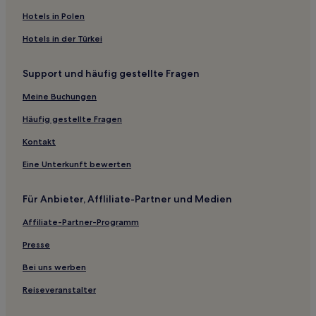
Rodmell Hotels
Hotels in Polen
Worthing Hotels
Hotels in der Türkei
Hotels nahe Bahnhof Hampden Park
Support und häufig gestellte Fragen
Hove Hotels
Hotels nahe Hove Park
Meine Buchungen
Catsfield Hotels
Häufig gestellte Fragen
Brighton Hotels
Kontakt
Hotels nahe Bahnhof Cooden Beach
Eine Unterkunft bewerten
Hotels nahe Shoreham
Für Anbieter, Affliliate-Partner und Medien
Polegate Hotels
Affiliate-Partner-Programm
Eastbourne Hotels
Buxted Hotels
Presse
Hotels nahe Borde Hill Garden
Bei uns werben
Cuckfield Hotels
Reiseveranstalter
B&B in Strand von Winchelsea