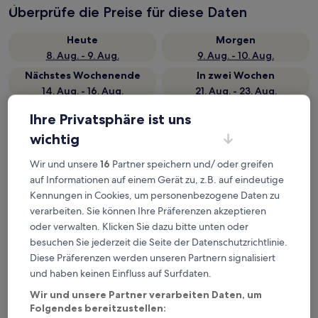
Überprüfe die Preise für diese Daten
Heute
Morgen
8. Aug. - 9. Aug.
9. Aug. - 10. Aug.
Nächstes Wochenende
In zwei Wochen
14. Aug. - 16. Aug.
21. Aug. - 23. Aug.
Top 5 Hotels in der Nähe von
Ihre Privatsphäre ist uns
Bahnhof Glynde auf einen Blick
wichtig
Wir und unsere
16
Partner speichern und/ oder greifen
1. The Blacksmith's Arms Halland
— 3-Sterne-Hotel in 9 km von
Bahnhof Glynde, Lewes entfernt. Gästebewertung: 8,8/10 —
auf Informationen auf einem Gerät zu, z.B. auf eindeutige
Hervorragend.
Kennungen in Cookies, um personenbezogene Daten zu
2. YHA South Downs - Hostel
— 4-Sterne-Hotel in 4 km von
verarbeiten. Sie können Ihre Präferenzen akzeptieren
Bahnhof Glynde, Lewes entfernt. Gästebewertung: 8,4/10 —
oder verwalten. Klicken Sie dazu bitte unten oder
Sehr gut.
besuchen Sie jederzeit die Seite der Datenschutzrichtlinie.
3. The Alfriston
— 4-Sterne-Hotel in 8,5 km von Bahnhof
Diese Präferenzen werden unseren Partnern signalisiert
Glynde, Lewes entfernt. Gästebewertung: 8,6/10 —
und haben keinen Einfluss auf Surfdaten.
Hervorragend.
Wir und unsere Partner verarbeiten Daten, um
4. East Sussex National
— 4-Sterne-Hotel in 9,4 km von Bahnhof
Folgendes bereitzustellen:
Glynde, Lewes entfernt. Gästebewertung: 9,0/10 —