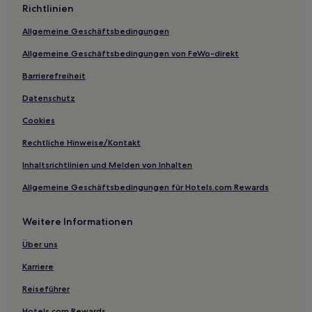
Richtlinien
Ferienwohnungen in Kemptown
Allgemeine Geschäftsbedingungen
Gasthäuser in Kemptown
Allgemeine Geschäftsbedingungen von FeWo-direkt
B&B in Eastbourne
Gasthäuser in Eastbourne
Barrierefreiheit
Ferienwohnungen in Hastings
Datenschutz
B&B in St Leonards-On-Sea
Cookies
Gasthöfe in Rye
Rechtliche Hinweise/Kontakt
B&B in Worthing
Inhaltsrichtlinien und Melden von Inhalten
Ferienwohnungen in Worthing
Allgemeine Geschäftsbedingungen für Hotels.com Rewards
Hostels in London
Weitere Informationen
Ferienwohnungen in Brighton
B&B in Brighton
Über uns
Ferienwohnungen in Maidstone
Karriere
Ferienwohnungen in Eastbourne Seafront
Reiseführer
B&B in Eastbourne Seafront
Hotels.com Rewards