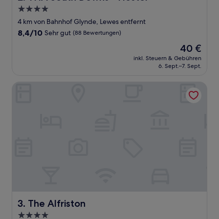
4.0-
Sterne-
4 km von Bahnhof Glynde, Lewes entfernt
Unterkunft
8.4
8,4/10
Sehr gut
(88 Bewertungen)
von
Der
40 €
10,
Preis
Sehr
inkl. Steuern & Gebühren
beträgt
6. Sept.–7. Sept.
gut,
40 €
(88
Bewertungen)
The Alfriston
The Alfriston
3. The Alfriston
4.0-