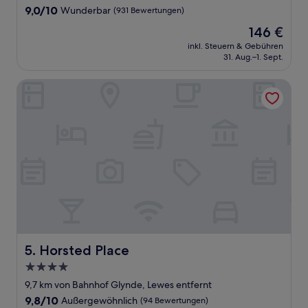
Unterkunft
9.0
9,0/10
Wunderbar
(931 Bewertungen)
von
Der
146 €
10,
Preis
Wunderbar,
inkl. Steuern & Gebühren
beträgt
31. Aug.–1. Sept.
(931
146 €
Bewertungen)
Horsted Place
Horsted Place
5. Horsted Place
4.0-
Sterne-
9,7 km von Bahnhof Glynde, Lewes entfernt
Unterkunft
9.8
9,8/10
Außergewöhnlich
(94 Bewertungen)