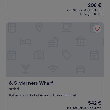
von
Der
208 €
10,
Preis
Außergewöhnlich,
inkl. Steuern & Gebühren
beträgt
31. Aug.–1. Sept.
(94
208 €
Bewertungen)
5 Mariners Wharf
5 Mariners Wharf
6. 5 Mariners Wharf
2.5-
Sterne-
8,4 km von Bahnhof Glynde, Lewes entfernt
Unterkunft
Der
542 €
Preis
inkl. Steuern & Gebühren